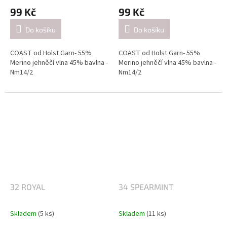
99 Kč
99 Kč
Do košíku
Do košíku
COAST od Holst Garn- 55%
COAST od Holst Garn- 55%
Merino jehněčí vlna 45% bavlna -
Merino jehněčí vlna 45% bavlna -
Nm14/2
Nm14/2
Návin: cca 350 metrů / 50 gramů
Návin: cca 350 metrů / 50 gramů
Doporučené jehlice:
Doporučené jehlice:
2,5-3 mm / při pletení jednoduše
2,5-3 mm / při pletení jednoduše
(přibližně 26 ok = 10 cm).
(přibližně 26 ok = 10 cm).
4-4.5mm / při pletení dvojitě
4-4.5mm / při pletení dvojitě
(přibližně 21 ok = 10 cm).
(přibližně 21 ok = 10 cm).
32 ROYAL
34 SPEARMINT
Skladem
(5 ks)
Skladem
(11 ks)