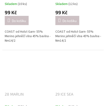
Skladem
(10 ks)
Skladem
(12 ks)
99 Kč
99 Kč
Do košíku
Do košíku
COAST od Holst Garn- 55%
COAST od Holst Garn- 55%
Merino jehněčí vlna 45% bavlna -
Merino jehněčí vlna 45% bavlna -
Nm14/2
Nm14/2
Návin: cca 350 metrů / 50 gramů
Návin: cca 350 metrů / 50 gramů
Doporučené jehlice:
Doporučené jehlice:
2,5-3 mm / při pletení jednoduše
2,5-3 mm / při pletení jednoduše
(přibližně 26 ok = 10 cm).
(přibližně 26 ok = 10 cm).
4-4.5mm / při pletení dvojitě
4-4.5mm / při pletení dvojitě
(přibližně 21 ok = 10 cm).
(přibližně 21 ok = 10 cm).
28 MARLIN
29 ICE SEA