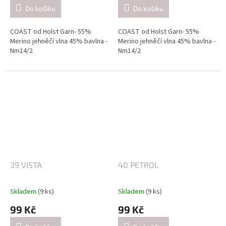
Do košíku
Do košíku
COAST od Holst Garn- 55%
COAST od Holst Garn- 55%
Merino jehněčí vlna 45% bavlna -
Merino jehněčí vlna 45% bavlna -
Nm14/2
Nm14/2
Návin: cca 350 metrů / 50 gramů
Návin: cca 350 metrů / 50 gramů
Doporučené jehlice:
Doporučené jehlice:
2,5-3 mm / při pletení jednoduše
2,5-3 mm / při pletení jednoduše
(přibližně 26 ok = 10 cm).
(přibližně 26 ok = 10 cm).
4-4.5mm / při pletení dvojitě
4-4.5mm / při pletení dvojitě
(přibližně 21 ok = 10 cm).
(přibližně 21 ok = 10 cm).
39 VISTA
40 PETROL
Skladem
(9 ks)
Skladem
(9 ks)
99 Kč
99 Kč