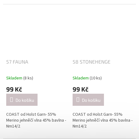
Návin: cca 350 metrů / 50 gramů
Návin: cca 350 metrů / 50 gramů
Doporučené jehlice:
Doporučené jehlice:
2,5-3 mm / při pletení jednoduše
2,5-3 mm / při pletení jednoduše
(přibližně 26 ok = 10 cm).
(přibližně 26 ok = 10 cm).
4-4.5mm / při pletení dvojitě
4-4.5mm / při pletení dvojitě
(přibližně 21 ok = 10 cm).
(přibližně 21 ok = 10 cm).
57 FAUNA
58 STONEHENGE
Skladem
(8 ks)
Skladem
(10 ks)
99 Kč
99 Kč
Do košíku
Do košíku
COAST od Holst Garn- 55%
COAST od Holst Garn- 55%
Merino jehněčí vlna 45% bavlna -
Merino jehněčí vlna 45% bavlna -
Nm14/2
Nm14/2
Návin: cca 350 metrů / 50 gramů
Návin: cca 350 metrů / 50 gramů