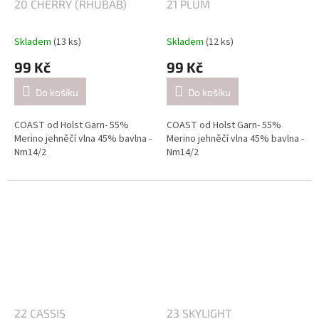
20 CHERRY (RHUBAB)
21 PLUM
Skladem
(13 ks)
Skladem
(12 ks)
99 Kč
99 Kč
Do košíku
Do košíku
COAST od Holst Garn- 55%
COAST od Holst Garn- 55%
Merino jehněčí vlna 45% bavlna -
Merino jehněčí vlna 45% bavlna -
Nm14/2
Nm14/2
Návin: cca 350 metrů / 50 gramů
Návin: cca 350 metrů / 50 gramů
Doporučené jehlice:
Doporučené jehlice:
2,5-3 mm / při pletení jednoduše
2,5-3 mm / při pletení jednoduše
(přibližně 26 ok = 10 cm).
(přibližně 26 ok = 10 cm).
4-4.5mm / při pletení dvojitě
4-4.5mm / při pletení dvojitě
(přibližně 21 ok = 10 cm).
(přibližně 21 ok = 10 cm).
22 CASSIS
23 SKYLIGHT