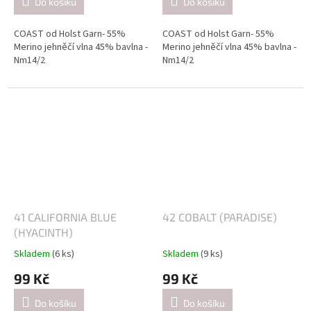
Do košíku
Do košíku
COAST od Holst Garn- 55%
COAST od Holst Garn- 55%
Merino jehněčí vlna 45% bavlna -
Merino jehněčí vlna 45% bavlna -
Nm14/2
Nm14/2
Návin: cca 350 metrů / 50 gramů
Návin: cca 350 metrů / 50 gramů
Doporučené jehlice:
Doporučené jehlice:
2,5-3 mm / při pletení jednoduše
2,5-3 mm / při pletení jednoduše
(přibližně 26 ok = 10 cm).
(přibližně 26 ok = 10 cm).
4-4.5mm / při pletení dvojitě
4-4.5mm / při pletení dvojitě
(přibližně 21 ok = 10 cm).
(přibližně 21 ok = 10 cm).
41 CALIFORNIA BLUE
42 COBALT (PARADISE)
(HYACINTH)
Skladem
(6 ks)
Skladem
(9 ks)
99 Kč
99 Kč
Do košíku
Do košíku