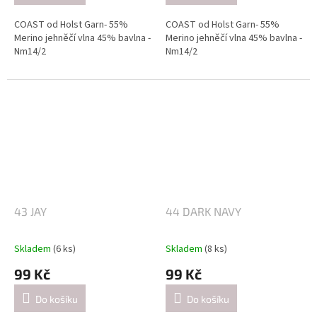
COAST od Holst Garn- 55%
COAST od Holst Garn- 55%
Merino jehněčí vlna 45% bavlna -
Merino jehněčí vlna 45% bavlna -
Nm14/2
Nm14/2
Návin: cca 350 metrů / 50 gramů
Návin: cca 350 metrů / 50 gramů
Doporučené jehlice:
Doporučené jehlice:
2,5-3 mm / při pletení jednoduše
2,5-3 mm / při pletení jednoduše
(přibližně 26 ok = 10 cm).
(přibližně 26 ok = 10 cm).
4-4.5mm / při pletení dvojitě
4-4.5mm / při pletení dvojitě
(přibližně 21 ok = 10 cm).
(přibližně 21 ok = 10 cm).
43 JAY
44 DARK NAVY
Skladem
(6 ks)
Skladem
(8 ks)
99 Kč
99 Kč
Do košíku
Do košíku