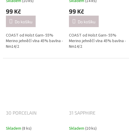
Skladem
(10 ks)
Skladem
(14 ks)
99 Kč
99 Kč
Do košíku
Do košíku
COAST od Holst Garn- 55%
COAST od Holst Garn- 55%
Merino jehněčí vlna 45% bavlna -
Merino jehněčí vlna 45% bavlna -
Nm14/2
Nm14/2
Návin: cca 350 metrů / 50 gramů
Návin: cca 350 metrů / 50 gramů
Doporučené jehlice:
Doporučené jehlice:
2,5-3 mm / při pletení jednoduše
2,5-3 mm / při pletení jednoduše
(přibližně 26 ok = 10 cm).
(přibližně 26 ok = 10 cm).
4-4.5mm / při pletení dvojitě
4-4.5mm / při pletení dvojitě
(přibližně 21 ok = 10 cm).
(přibližně 21 ok = 10 cm).
30 PORCELAIN
31 SAPPHIRE
Skladem
(8 ks)
Skladem
(10 ks)