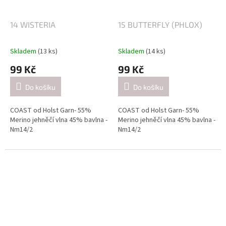
(přibližně 21 ok = 10 cm).
(přibližně 21 ok = 10 cm).
14 WISTERIA
15 BUTTERFLY (PHLOX)
Skladem
(13 ks)
Skladem
(14 ks)
99 Kč
99 Kč
Do košíku
Do košíku
COAST od Holst Garn- 55%
COAST od Holst Garn- 55%
Merino jehněčí vlna 45% bavlna -
Merino jehněčí vlna 45% bavlna -
Nm14/2
Nm14/2
Návin: cca 350 metrů / 50 gramů
Návin: cca 350 metrů / 50 gramů
Doporučené jehlice:
Doporučené jehlice:
2,5-3 mm / při pletení jednoduše
2,5-3 mm / při pletení jednoduše
(přibližně 26 ok = 10 cm).
(přibližně 26 ok = 10 cm).
4-4.5mm / při pletení dvojitě
4-4.5mm / při pletení dvojitě
(přibližně 21 ok = 10 cm).
(přibližně 21 ok = 10 cm).