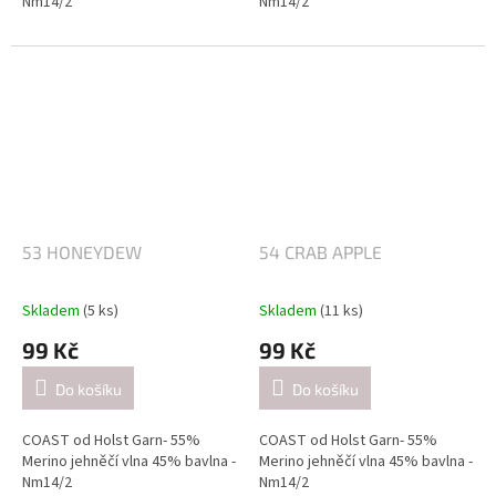
Nm14/2
Nm14/2
Návin: cca 350 metrů / 50 gramů
Návin: cca 350 metrů / 50 gramů
Doporučené jehlice:
Doporučené jehlice:
2,5-3 mm / při pletení jednoduše
2,5-3 mm / při pletení jednoduše
(přibližně 26 ok = 10 cm).
(přibližně 26 ok = 10 cm).
4-4.5mm / při pletení dvojitě
4-4.5mm / při pletení dvojitě
(přibližně 21 ok = 10 cm).
(přibližně 21 ok = 10 cm).
53 HONEYDEW
54 CRAB APPLE
Skladem
(5 ks)
Skladem
(11 ks)
99 Kč
99 Kč
Do košíku
Do košíku
COAST od Holst Garn- 55%
COAST od Holst Garn- 55%
Merino jehněčí vlna 45% bavlna -
Merino jehněčí vlna 45% bavlna -
Nm14/2
Nm14/2