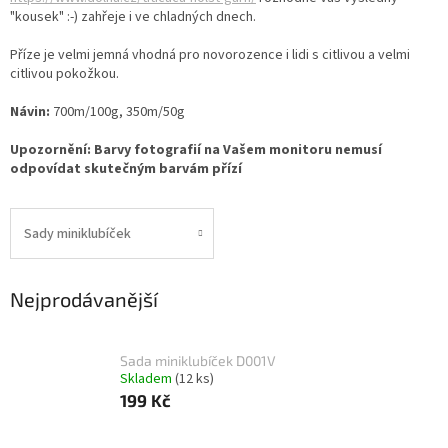
"kousek" :-) zahřeje i ve chladných dnech.
Příze je velmi jemná vhodná pro novorozence i lidi s citlivou a velmi
citlivou pokožkou.
Návin:
700m/100g, 350m/50g
Upozornění: Barvy fotografií na Vašem monitoru nemusí
odpovídat skutečným barvám přízí
Sady miniklubíček
Nejprodávanější
Sada miniklubíček D001V
Skladem
(12 ks)
199 Kč