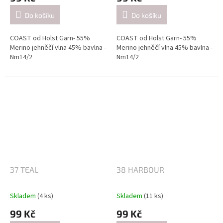
Do košíku
Do košíku
COAST od Holst Garn- 55%
COAST od Holst Garn- 55%
Merino jehněčí vlna 45% bavlna -
Merino jehněčí vlna 45% bavlna -
Nm14/2
Nm14/2
Návin: cca 350 metrů / 50 gramů
Návin: cca 350 metrů / 50 gramů
Doporučené jehlice:
Doporučené jehlice:
2,5-3 mm / při pletení jednoduše
2,5-3 mm / při pletení jednoduše
(přibližně 26 ok = 10 cm).
(přibližně 26 ok = 10 cm).
4-4.5mm / při pletení dvojitě
4-4.5mm / při pletení dvojitě
(přibližně 21 ok = 10 cm).
(přibližně 21 ok = 10 cm).
37 TEAL
38 HARBOUR
Skladem
(4 ks)
Skladem
(11 ks)
99 Kč
99 Kč