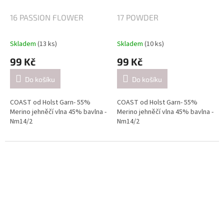
16 PASSION FLOWER
17 POWDER
Skladem
(13 ks)
Skladem
(10 ks)
99 Kč
99 Kč
Do košíku
Do košíku
COAST od Holst Garn- 55%
COAST od Holst Garn- 55%
Merino jehněčí vlna 45% bavlna -
Merino jehněčí vlna 45% bavlna -
Nm14/2
Nm14/2
Návin: cca 350 metrů / 50 gramů
Návin: cca 350 metrů / 50 gramů
Doporučené jehlice:
Doporučené jehlice:
2,5-3 mm / při pletení jednoduše
2,5-3 mm / při pletení jednoduše
(přibližně 26 ok = 10 cm).
(přibližně 26 ok = 10 cm).
4-4.5mm / při pletení dvojitě
4-4.5mm / při pletení dvojitě
(přibližně 21 ok = 10 cm).
(přibližně 21 ok = 10 cm).