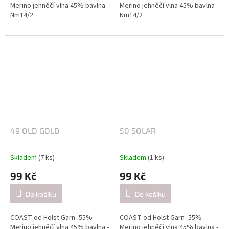
Merino jehněčí vlna 45% bavlna -
Merino jehněčí vlna 45% bavlna -
Nm14/2
Nm14/2
Návin: cca 350 metrů / 50 gramů
Návin: cca 350 metrů / 50 gramů
Doporučené jehlice:
Doporučené jehlice:
2,5-3 mm / při pletení jednoduše
2,5-3 mm / při pletení jednoduše
(přibližně 26 ok = 10 cm).
(přibližně 26 ok = 10 cm).
4-4.5mm / při pletení dvojitě
4-4.5mm / při pletení dvojitě
(přibližně 21 ok = 10 cm).
(přibližně 21 ok = 10 cm).
49 OLD GOLD
50 SOLAR
Skladem
(7 ks)
Skladem
(1 ks)
99 Kč
99 Kč
Do košíku
Do košíku
COAST od Holst Garn- 55%
COAST od Holst Garn- 55%
Merino jehněčí vlna 45% bavlna -
Merino jehněčí vlna 45% bavlna -