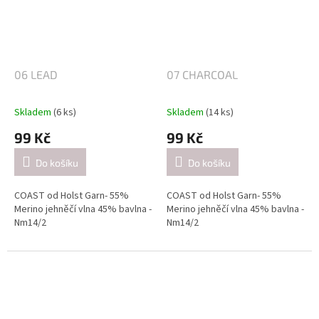
(přibližně 26 ok = 10 cm).
(přibližně 26 ok = 10 cm).
4-4.5mm / při pletení dvojitě
4-4.5mm / při pletení dvojitě
(přibližně 21 ok = 10 cm).
(přibližně 21 ok = 10 cm).
06 LEAD
07 CHARCOAL
Skladem
(6 ks)
Skladem
(14 ks)
99 Kč
99 Kč
Do košíku
Do košíku
COAST od Holst Garn- 55%
COAST od Holst Garn- 55%
Merino jehněčí vlna 45% bavlna -
Merino jehněčí vlna 45% bavlna -
Nm14/2
Nm14/2
Návin: cca 350 metrů / 50 gramů
Návin: cca 350 metrů / 50 gramů
Doporučené jehlice:
Doporučené jehlice:
2,5-3 mm / při pletení jednoduše
2,5-3 mm / při pletení jednoduše
(přibližně 26 ok = 10 cm).
(přibližně 26 ok = 10 cm).