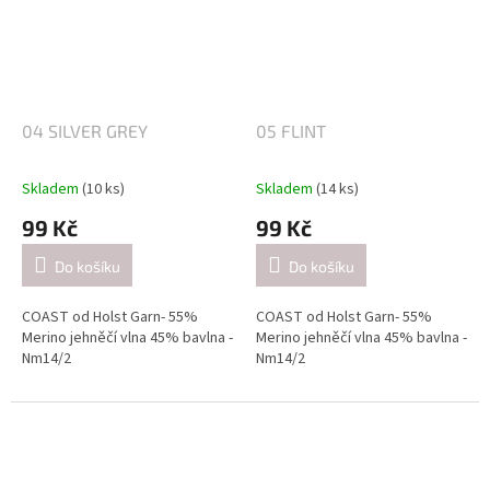
2,5-3 mm / při pletení jednoduše
2,5-3 mm / při pletení jednoduše
(přibližně 26 ok = 10 cm).
(přibližně 26 ok = 10 cm).
4-4.5mm / při pletení dvojitě
4-4.5mm / při pletení dvojitě
(přibližně 21 ok = 10 cm).
(přibližně 21 ok = 10 cm).
04 SILVER GREY
05 FLINT
Skladem
(10 ks)
Skladem
(14 ks)
99 Kč
99 Kč
Do košíku
Do košíku
COAST od Holst Garn- 55%
COAST od Holst Garn- 55%
Merino jehněčí vlna 45% bavlna -
Merino jehněčí vlna 45% bavlna -
Nm14/2
Nm14/2
Návin: cca 350 metrů / 50 gramů
Návin: cca 350 metrů / 50 gramů
Doporučené jehlice:
Doporučené jehlice:
2,5-3 mm / při pletení jednoduše
2,5-3 mm / při pletení jednoduše