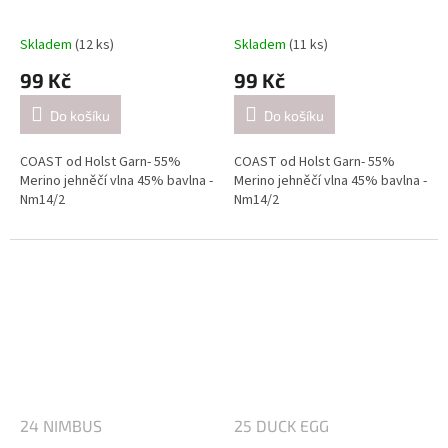
Skladem
(12 ks)
Skladem
(11 ks)
99 Kč
99 Kč
Do košíku
Do košíku
COAST od Holst Garn- 55%
COAST od Holst Garn- 55%
Merino jehněčí vlna 45% bavlna -
Merino jehněčí vlna 45% bavlna -
Nm14/2
Nm14/2
Návin: cca 350 metrů / 50 gramů
Návin: cca 350 metrů / 50 gramů
Doporučené jehlice:
Doporučené jehlice:
2,5-3 mm / při pletení jednoduše
2,5-3 mm / při pletení jednoduše
(přibližně 26 ok = 10 cm).
(přibližně 26 ok = 10 cm).
4-4.5mm / při pletení dvojitě
4-4.5mm / při pletení dvojitě
(přibližně 21 ok = 10 cm).
(přibližně 21 ok = 10 cm).
24 NIMBUS
25 DUCK EGG