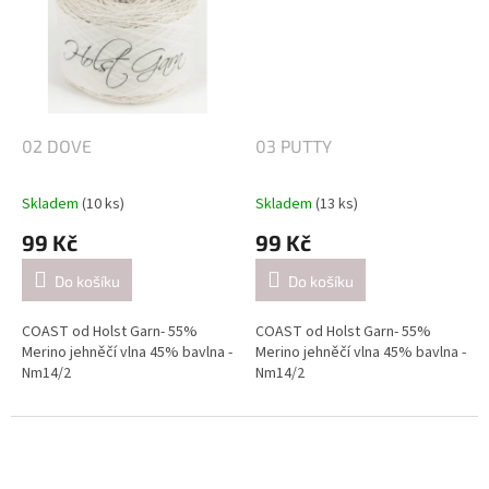
Doporučené jehlice:
2,5-3 mm / při pletení jednoduše
2,5-3 mm / při pletení jednoduše
(přibližně 26 ok = 10 cm).
(přibližně 26 ok = 10 cm).
4-4.5mm / při pletení dvojitě
4-4.5mm / při pletení dvojitě
(přibližně 21 ok = 10 cm).
(přibližně 21 ok = 10 cm).
02 DOVE
03 PUTTY
Skladem
(10 ks)
Skladem
(13 ks)
99 Kč
99 Kč
Do košíku
Do košíku
COAST od Holst Garn- 55%
COAST od Holst Garn- 55%
Merino jehněčí vlna 45% bavlna -
Merino jehněčí vlna 45% bavlna -
Nm14/2
Nm14/2
Návin: cca 350 metrů / 50 gramů
Návin: cca 350 metrů / 50 gramů
Doporučené jehlice:
Doporučené jehlice: