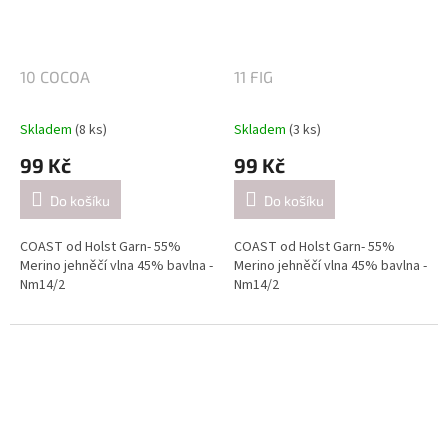
4-4.5mm / při pletení dvojitě
4-4.5mm / při pletení dvojitě
(přibližně 21 ok = 10 cm).
(přibližně 21 ok = 10 cm).
10 COCOA
11 FIG
Skladem
(8 ks)
Skladem
(3 ks)
99 Kč
99 Kč
Do košíku
Do košíku
COAST od Holst Garn- 55%
COAST od Holst Garn- 55%
Merino jehněčí vlna 45% bavlna -
Merino jehněčí vlna 45% bavlna -
Nm14/2
Nm14/2
Návin: cca 350 metrů / 50 gramů
Návin: cca 350 metrů / 50 gramů
Doporučené jehlice:
Doporučené jehlice:
2,5-3 mm / při pletení jednoduše
2,5-3 mm / při pletení jednoduše
(přibližně 26 ok = 10 cm).
(přibližně 26 ok = 10 cm).