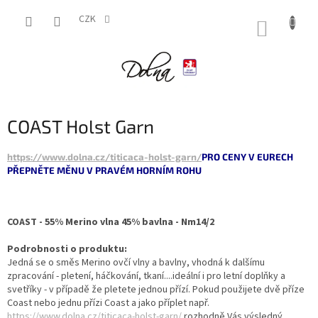
Přejít
na
CZK
NÁKUP
obsah
KOŠÍK
COAST Holst Garn
https://www.dolna.cz/titicaca-holst-garn/
PRO CENY V EURECH
PŘEPNĚTE MĚNU V PRAVÉM HORNÍM ROHU
COAST - 55% Merino vlna 45% bavlna - Nm14/2
Podrobnosti o produktu:
Jedná se o směs Merino ovčí vlny a bavlny, vhodná k dalšímu
zpracování - pletení, háčkování, tkaní....ideální i pro letní doplňky a
svetříky - v případě že pletete jednou přízí. Pokud použijete dvě příze
Coast nebo jednu přízi Coast a jako příplet např.
https://www.dolna.cz/titicaca-holst-garn/
rozhodně Vás výsledný