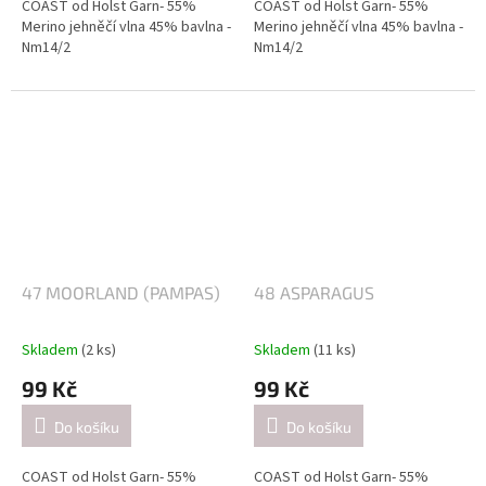
COAST od Holst Garn- 55%
COAST od Holst Garn- 55%
Merino jehněčí vlna 45% bavlna -
Merino jehněčí vlna 45% bavlna -
Nm14/2
Nm14/2
Návin: cca 350 metrů / 50 gramů
Návin: cca 350 metrů / 50 gramů
Doporučené jehlice:
Doporučené jehlice:
2,5-3 mm / při pletení jednoduše
2,5-3 mm / při pletení jednoduše
(přibližně 26 ok = 10 cm).
(přibližně 26 ok = 10 cm).
4-4.5mm / při pletení dvojitě
4-4.5mm / při pletení dvojitě
(přibližně 21 ok = 10 cm).
(přibližně 21 ok = 10 cm).
47 MOORLAND (PAMPAS)
48 ASPARAGUS
Skladem
(2 ks)
Skladem
(11 ks)
99 Kč
99 Kč
Do košíku
Do košíku
COAST od Holst Garn- 55%
COAST od Holst Garn- 55%