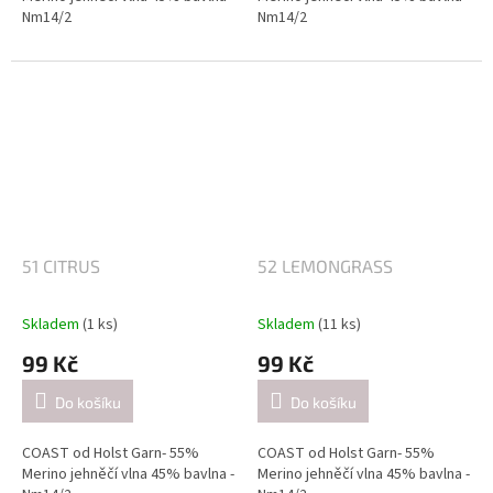
Nm14/2
Nm14/2
Návin: cca 350 metrů / 50 gramů
Návin: cca 350 metrů / 50 gramů
Doporučené jehlice:
Doporučené jehlice:
2,5-3 mm / při pletení jednoduše
2,5-3 mm / při pletení jednoduše
(přibližně 26 ok = 10 cm).
(přibližně 26 ok = 10 cm).
4-4.5mm / při pletení dvojitě
4-4.5mm / při pletení dvojitě
(přibližně 21 ok = 10 cm).
(přibližně 21 ok = 10 cm).
51 CITRUS
52 LEMONGRASS
Skladem
(1 ks)
Skladem
(11 ks)
99 Kč
99 Kč
Do košíku
Do košíku
COAST od Holst Garn- 55%
COAST od Holst Garn- 55%
Merino jehněčí vlna 45% bavlna -
Merino jehněčí vlna 45% bavlna -