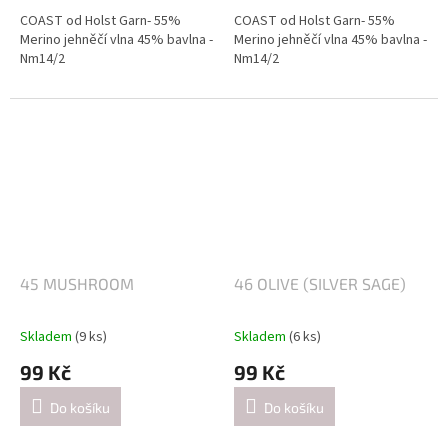
COAST od Holst Garn- 55%
COAST od Holst Garn- 55%
Merino jehněčí vlna 45% bavlna -
Merino jehněčí vlna 45% bavlna -
Nm14/2
Nm14/2
Návin: cca 350 metrů / 50 gramů
Návin: cca 350 metrů / 50 gramů
Doporučené jehlice:
Doporučené jehlice:
2,5-3 mm / při pletení jednoduše
2,5-3 mm / při pletení jednoduše
(přibližně 26 ok = 10 cm).
(přibližně 26 ok = 10 cm).
4-4.5mm / při pletení dvojitě
4-4.5mm / při pletení dvojitě
(přibližně 21 ok = 10 cm).
(přibližně 21 ok = 10 cm).
45 MUSHROOM
46 OLIVE (SILVER SAGE)
Skladem
(9 ks)
Skladem
(6 ks)
99 Kč
99 Kč
Do košíku
Do košíku