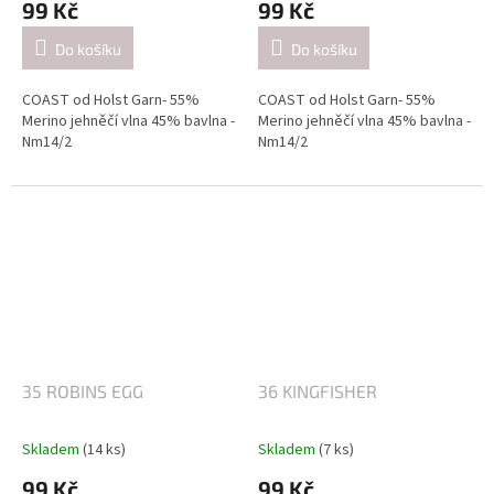
99 Kč
99 Kč
Do košíku
Do košíku
COAST od Holst Garn- 55%
COAST od Holst Garn- 55%
Merino jehněčí vlna 45% bavlna -
Merino jehněčí vlna 45% bavlna -
Nm14/2
Nm14/2
Návin: cca 350 metrů / 50 gramů
Návin: cca 350 metrů / 50 gramů
Doporučené jehlice:
Doporučené jehlice:
2,5-3 mm / při pletení jednoduše
2,5-3 mm / při pletení jednoduše
(přibližně 26 ok = 10 cm).
(přibližně 26 ok = 10 cm).
4-4.5mm / při pletení dvojitě
4-4.5mm / při pletení dvojitě
(přibližně 21 ok = 10 cm).
(přibližně 21 ok = 10 cm).
35 ROBINS EGG
36 KINGFISHER
Skladem
(14 ks)
Skladem
(7 ks)
99 Kč
99 Kč