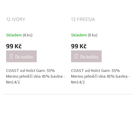
4-4.5mm / při pletení dvojitě
4-4.5mm / při pletení dvojitě
(přibližně 21 ok = 10 cm).
(přibližně 21 ok = 10 cm).
12 IVORY
13 FREESIA
Skladem
(6 ks)
Skladem
(8 ks)
99 Kč
99 Kč
Do košíku
Do košíku
COAST od Holst Garn- 55%
COAST od Holst Garn- 55%
Merino jehněčí vlna 45% bavlna -
Merino jehněčí vlna 45% bavlna -
Nm14/2
Nm14/2
Návin: cca 350 metrů / 50 gramů
Návin: cca 350 metrů / 50 gramů
Doporučené jehlice:
Doporučené jehlice:
2,5-3 mm / při pletení jednoduše
2,5-3 mm / při pletení jednoduše
(přibližně 26 ok = 10 cm).
(přibližně 26 ok = 10 cm).
4-4.5mm / při pletení dvojitě
4-4.5mm / při pletení dvojitě