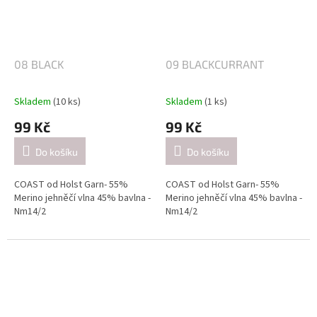
4-4.5mm / při pletení dvojitě
4-4.5mm / při pletení dvojitě
(přibližně 21 ok = 10 cm).
(přibližně 21 ok = 10 cm).
08 BLACK
09 BLACKCURRANT
Skladem
(10 ks)
Skladem
(1 ks)
99 Kč
99 Kč
Do košíku
Do košíku
COAST od Holst Garn- 55%
COAST od Holst Garn- 55%
Merino jehněčí vlna 45% bavlna -
Merino jehněčí vlna 45% bavlna -
Nm14/2
Nm14/2
Návin: cca 350 metrů / 50 gramů
Návin: cca 350 metrů / 50 gramů
Doporučené jehlice:
Doporučené jehlice:
2,5-3 mm / při pletení jednoduše
2,5-3 mm / při pletení jednoduše
(přibližně 26 ok = 10 cm).
(přibližně 26 ok = 10 cm).