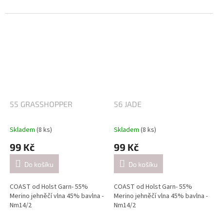
Návin: cca 350 metrů / 50 gramů
Návin: cca 350 metrů / 50 gramů
Doporučené jehlice:
Doporučené jehlice:
2,5-3 mm / při pletení jednoduše
2,5-3 mm / při pletení jednoduše
(přibližně 26 ok = 10 cm).
(přibližně 26 ok = 10 cm).
4-4.5mm / při pletení dvojitě
4-4.5mm / při pletení dvojitě
(přibližně 21 ok = 10 cm).
(přibližně 21 ok = 10 cm).
55 GRASSHOPPER
56 JADE
Skladem
(8 ks)
Skladem
(8 ks)
99 Kč
99 Kč
Do košíku
Do košíku
COAST od Holst Garn- 55%
COAST od Holst Garn- 55%
Merino jehněčí vlna 45% bavlna -
Merino jehněčí vlna 45% bavlna -
Nm14/2
Nm14/2