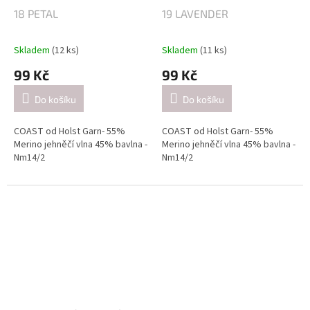
18 PETAL
19 LAVENDER
Skladem
(12 ks)
Skladem
(11 ks)
99 Kč
99 Kč
Do košíku
Do košíku
COAST od Holst Garn- 55%
COAST od Holst Garn- 55%
Merino jehněčí vlna 45% bavlna -
Merino jehněčí vlna 45% bavlna -
Nm14/2
Nm14/2
Návin: cca 350 metrů / 50 gramů
Návin: cca 350 metrů / 50 gramů
Doporučené jehlice:
Doporučené jehlice:
2,5-3 mm / při pletení jednoduše
2,5-3 mm / při pletení jednoduše
(přibližně 26 ok = 10 cm).
(přibližně 26 ok = 10 cm).
4-4.5mm / při pletení dvojitě
4-4.5mm / při pletení dvojitě
(přibližně 21 ok = 10 cm).
(přibližně 21 ok = 10 cm).