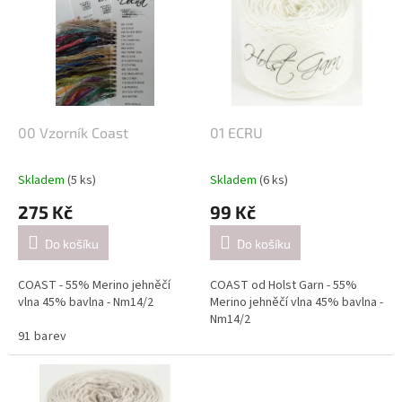
u
p
k
i
t
s
ů
p
r
o
d
00 Vzorník Coast
01 ECRU
u
k
Skladem
(5 ks)
Skladem
(6 ks)
t
275 Kč
99 Kč
ů
Do košíku
Do košíku
COAST - 55% Merino jehněčí
COAST od Holst Garn - 55%
vlna 45% bavlna - Nm14/2
Merino jehněčí vlna 45% bavlna -
Nm14/2
91 barev
Návin: cca 350 metrů / 50 gramů
Návin: cca 350 metrů / 50 gramů
Doporučené jehlice: