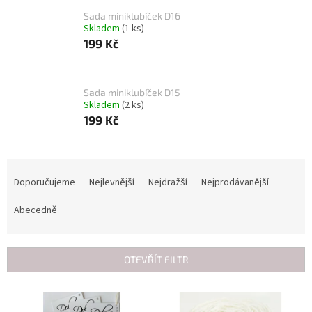
Sada miniklubíček D16
Skladem
(1 ks)
199 Kč
Sada miniklubíček D15
Skladem
(2 ks)
199 Kč
Ř
a
Doporučujeme
Nejlevnější
Nejdražší
Nejprodávanější
z
e
Abecedně
n
í
p
OTEVŘÍT FILTR
r
o
V
d
ý