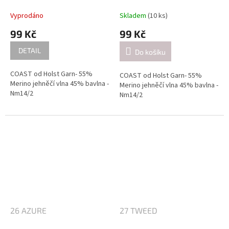
Vyprodáno
Skladem
(10 ks)
99 Kč
99 Kč
DETAIL
Do košíku
COAST od Holst Garn- 55%
COAST od Holst Garn- 55%
Merino jehněčí vlna 45% bavlna -
Merino jehněčí vlna 45% bavlna -
Nm14/2
Nm14/2
Návin: cca 350 metrů / 50 gramů
Návin: cca 350 metrů / 50 gramů
Doporučené jehlice:
Doporučené jehlice:
2,5-3 mm / při pletení jednoduše
2,5-3 mm / při pletení jednoduše
(přibližně 26 ok = 10 cm).
(přibližně 26 ok = 10 cm).
4-4.5mm / při pletení dvojitě
4-4.5mm / při pletení dvojitě
(přibližně 21 ok = 10 cm).
(přibližně 21 ok = 10 cm).
26 AZURE
27 TWEED