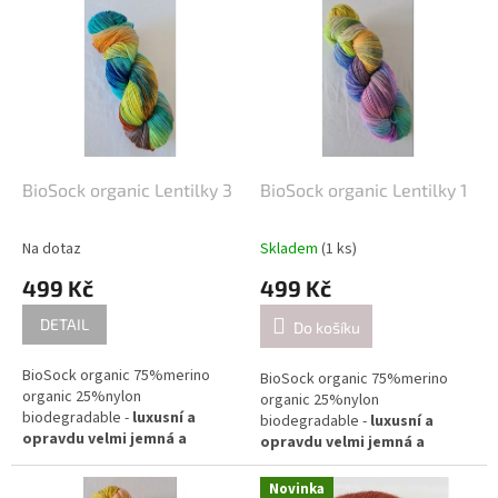
BioSock organic Lentilky 3
BioSock organic Lentilky 1
Na dotaz
Skladem
(1 ks)
499 Kč
499 Kč
DETAIL
Do košíku
BioSock organic 75%merino
BioSock organic 75%merino
organic 25%nylon
organic 25%nylon
biodegradable -
luxusní a
biodegradable -
luxusní a
opravdu velmi jemná a
opravdu velmi jemná a
příjemná ponožková příze.
příjemná ponožková příze.
Díky svým vlastnostem
Díky svým vlastnostem
Novinka