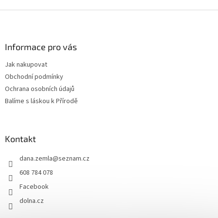
přípletová příze, měla by
být zpravidla pletena na
Z
jehlici o ½ mm
á
silnější. Pokud běžně
p
pletete např. Coast na
a
Informace pro vás
jehlicích 3 mm, Coast a
t
Titicaca dohromady je
Jak nakupovat
í
vhodné plést na jehlicích
Obchodní podmínky
3½ mm.
Ochrana osobních údajů
Balíme s láskou k Přírodě
Kontakt
dana.zemla
@
seznam.cz
608 784 078
Facebook
dolna.cz