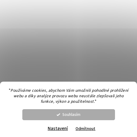
"
Používáme cookies, abychom Vám umožnili pohodlné prohlížení
webu a díky analýze provozu webu neustále zlepšovali jeho
Vytvořil Shoptet
funkce, výkon a použitelnost.
"
Souhlasím
Copyright 2026
Dolna
. Všechna práva vyhrazena.
Upravit nastavení
cookies
Nastavení
Odmítnout
Příze Seis Cabos na společný KAL s firmou Malabrigo skladem