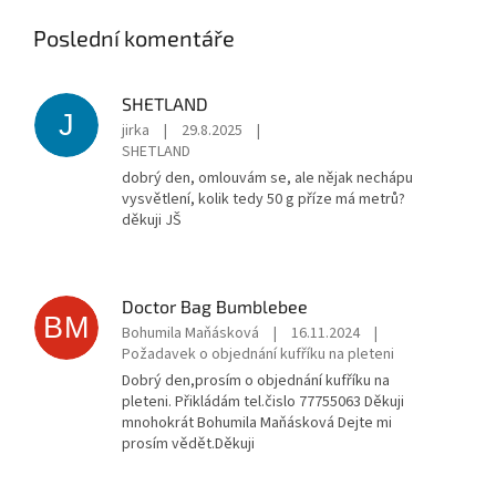
Titicaca je vhodná pro jemné
Titicaca použita jako
pletení - šátky, svetříky,
přípletová příze, měla by
Poslední komentáře
halenky. Je seskána do
být zpravidla pletena na
dvounitky. Možno plést
jehlici o ½ mm
samostatně nebo dvojitě, al
e je
silnější. Pokud běžně
SHETLAND
úžasná jako příplet pro
pletete např. Coast na
J
Supersoft a Coast . D
odá
jehlicích 3 mm, Coast a
jirka
|
29.8.2025
|
vašemu úpletu měkkost a lehký
Titicaca dohromady je
SHETLAND
objem.
vhodné plést na jehlicích
dobrý den, omlouvám se, ale nějak nechápu
3½ mm.
vysvětlení, kolik tedy 50 g příze má metrů?
Gramáž: klubíčka po 50
děkuji JŠ
gramech.
Návin: cca 400 metrů na
50 gramů.
Doctor Bag Bumblebee
BM
Bohumila Maňásková
|
16.11.2024
|
Jehlice: 1 příze na
Požadavek o objednání kufříku na pleteni
jehlicích 2½-3 mm (cca 25
ok na 10 cm),
2 příze na
Dobrý den,prosím o objednání kufříku na
jehlicích 3½-4 mm (cca 23
pleteni. Přikládám tel.čislo 77755063 Děkuji
ok na 10 cm).
mnohokrát Bohumila Maňásková Dejte mi
prosím vědět.Děkuji
Pokud je Holst Garn
Titicaca použita jako