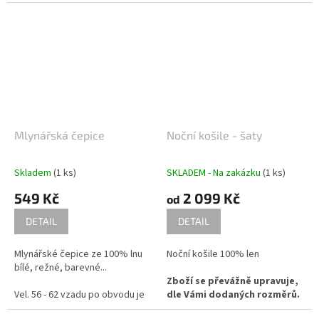
Mlynářská čepice
Noční košile - šaty
Skladem
(1 ks)
SKLADEM - Na zakázku
(1 ks)
549 Kč
2 099 Kč
od
DETAIL
DETAIL
Mlynářské čepice ze 100% lnu
Noční košile 100% len
bílé, režné, barevné...
Zboží se převážně upravuje,
Vel. 56 - 62 vzadu po obvodu je
dle Vámi dodaných rozměrů.
guma, takže je univerzální pro
Rozhodně musí být jiné