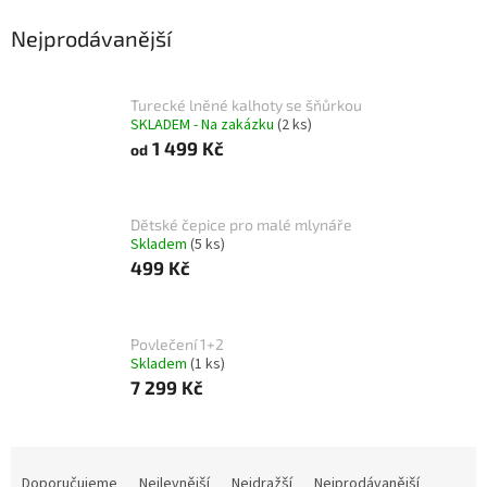
Nejprodávanější
Turecké lněné kalhoty se šňůrkou
SKLADEM - Na zakázku
(2 ks)
1 499 Kč
od
Dětské čepice pro malé mlynáře
Skladem
(5 ks)
499 Kč
Povlečení 1+2
Skladem
(1 ks)
7 299 Kč
Ř
a
Doporučujeme
Nejlevnější
Nejdražší
Nejprodávanější