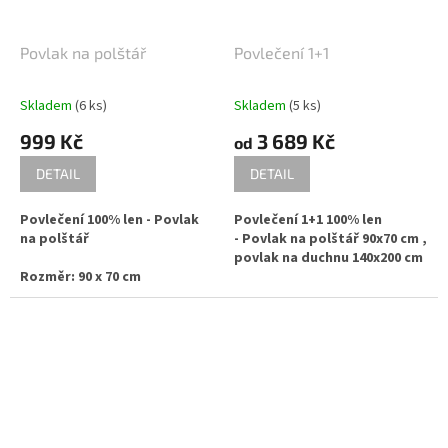
telefonicky
Povlak na polštář
Povlečení 1+1
Skladem
(6 ks)
Skladem
(5 ks)
999 Kč
3 689 Kč
od
DETAIL
DETAIL
Povlečení 100% len - Povlak
Povlečení 1+1 100% len
na polštář
- Povlak na polštář 90x70 cm ,
povlak na duchnu 140x200 cm
Rozměr: 90 x 70 cm
Jiné rozměry a barevné
Jiné rozměry a barevné
kombinace se vyrábí po
kombinace se vyrábí po
domluvě, na zakázku, dle
domluvě, na zakázku, dle
rozměrů Vašich přikrývek a
rozměrů Vašich přikrývek a
polštářů. Je úplně jedno jaké
polštářů. Je úplně jedno jaké
rozměry potřebujete, nic
rozměry potřebujete, nic
není nemožné :-) Neváhejte
není nemožné :-) Neváhejte
kontaktovat písemně nebo