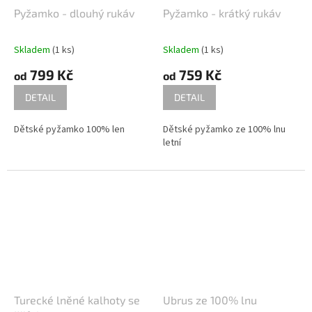
kontaktovat písemně nebo
Pyžamko - dlouhý rukáv
Pyžamko - krátký rukáv
telefonicky
Skladem
(1 ks)
Skladem
(1 ks)
799 Kč
759 Kč
od
od
DETAIL
DETAIL
Dětské pyžamko 100% len
Dětské pyžamko ze 100% lnu
letní
Turecké lněné kalhoty se
Ubrus ze 100% lnu