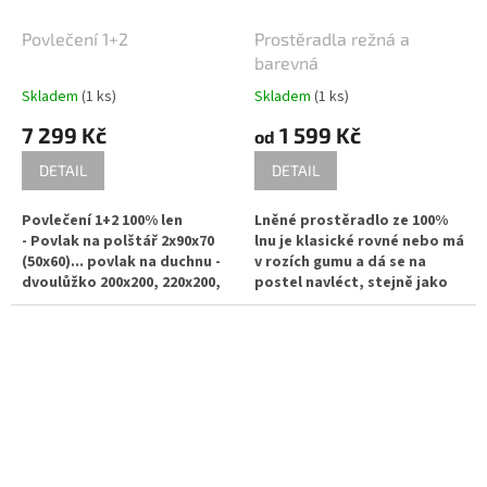
kontaktovat písemně nebo
telefonicky
telefonicky
Povlečení 1+2
Prostěradla režná a
barevná
Skladem
(1 ks)
Skladem
(1 ks)
7 299 Kč
1 599 Kč
od
DETAIL
DETAIL
Povlečení 1+2 100% len
Lněné prostěradlo ze 100%
- Povlak na polštář 2x90x70
lnu je klasické rovné nebo má
(50x60)... povlak na duchnu -
v rozích gumu a dá se na
dvoulůžko 200x200, 220x200,
postel navléct, stejně jako
200x240, 220x240
prostěradla napínací.
Různé rozměry a barevné
kombinace se vyrábí po
domluvě, na zakázku, dle
rozměrů Vašich přikrývek a
polštářů. Je úplně jedno jaké
rozměry potřebujete, nic
není nemožné :-) Neváhejte