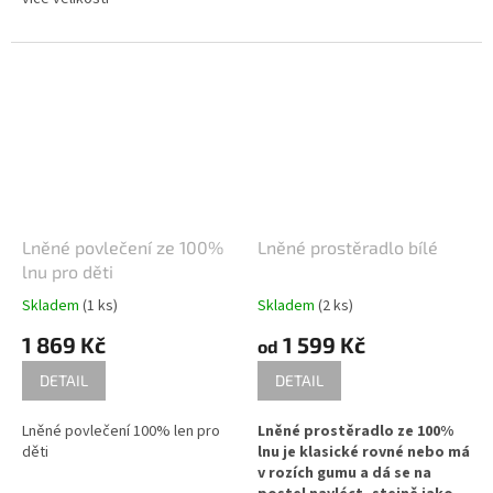
Barva je možná dle přání :-) V
případě objednávání je vhodné
do poznámky napsat obvod
hlavy dítěte.
Barva: červeno-béžová kostka,
bílá, režná...
Lněné povlečení ze 100%
Lněné prostěradlo bílé
lnu pro děti
Skladem
(1 ks)
Skladem
(2 ks)
1 869 Kč
1 599 Kč
od
DETAIL
DETAIL
Lněné povlečení 100% len pro
Lněné prostěradlo ze 100%
děti
lnu je klasické rovné nebo má
v rozích gumu a dá se na