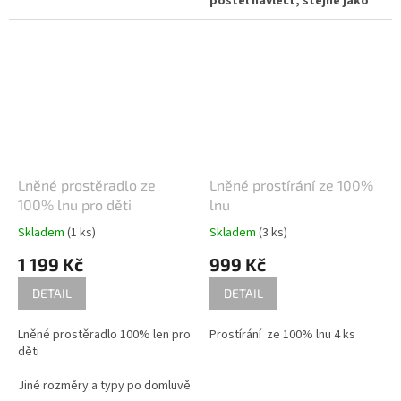
postel navléct, stejně jako
prostěradla napínací.
Lněné prostěradlo ze
Lněné prostírání ze 100%
100% lnu pro děti
lnu
Skladem
(1 ks)
Skladem
(3 ks)
1 199 Kč
999 Kč
DETAIL
DETAIL
Lněné prostěradlo 100% len pro
Prostírání ze 100% lnu 4 ks
děti
Jiné rozměry a typy po domluvě