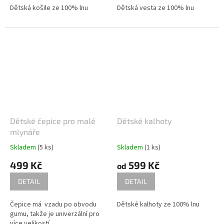
Dětská košile ze 100% lnu
Dětská vesta ze 100% lnu
šířka vesty -
ne těla !!!
- měřeno
obvod boků
v nejširším místě
boční délka kalhot
délka od rozkroku dolů
Dětské čepice pro malé
Dětské kalhoty
mlynáře
Skladem
(5 ks)
Skladem
(1 ks)
499 Kč
599 Kč
od
DETAIL
DETAIL
Čepice má vzadu po obvodu
Dětské kalhoty ze 100% lnu
gumu, takže je univerzální pro
více velikostí