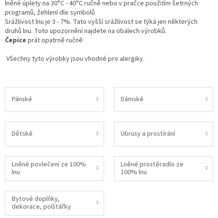
lněné úplety na 30°C - 40°C ručně nebo v pračce použitím šetrných
programů, žehlení dle symbolů
Srážlivost lnu je 3 - 7%. Tato vyšší srážlivost se týká jen některých
druhů lnu. Toto upozornění najdete na obalech výrobků.
Čepice
prát opatrně ručně
Všechny tyto výrobky jsou vhodné pro alergiky.
Pánské
Dámské
Dětské
Ubrusy a prostírání
Lněné povlečení ze 100%
Lněné prostěradlo ze
lnu
100% lnu
Bytové doplňky,
dekorace, polštářky