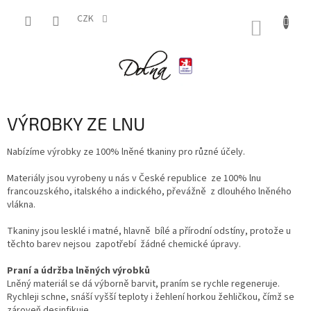
Přejít
na
CZK
NÁKUP
obsah
KOŠÍK
VÝROBKY ZE LNU
Nabízíme výrobky ze 100% lněné tkaniny pro různé účely.
Materiály jsou vyrobeny u nás v České republice ze 100% lnu
francouzského, italského a indického, převážně z dlouhého lněného
vlákna.
Tkaniny jsou lesklé i matné, hlavně bílé a přírodní odstíny, protože u
těchto barev nejsou zapotřebí žádné chemické úpravy.
Praní a údržba lněných výrobků
Lněný materiál se dá výborně barvit, praním se rychle regeneruje.
Rychleji schne, snáší vyšší teploty i žehlení horkou žehličkou, čímž se
zároveň desinfikuje.