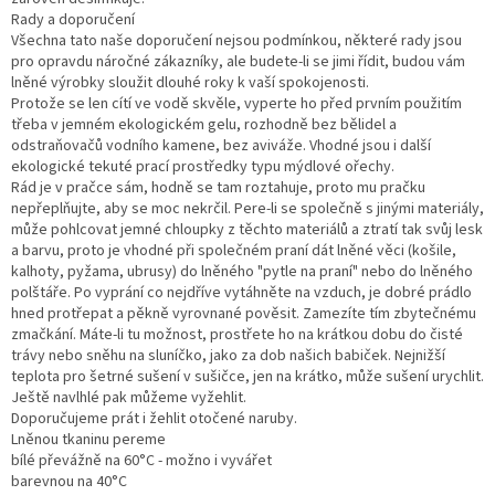
Rady a doporučení
Všechna tato naše doporučení nejsou podmínkou, některé rady jsou
pro opravdu náročné zákazníky, ale budete-li se jimi řídit, budou vám
lněné výrobky sloužit dlouhé roky k vaší spokojenosti.
Protože se len cítí ve vodě skvěle, vyperte ho před prvním použitím
třeba v jemném ekologickém gelu, rozhodně bez bělidel a
odstraňovačů vodního kamene, bez aviváže. Vhodné jsou i další
ekologické tekuté prací prostředky typu mýdlové ořechy.
Rád je v pračce sám, hodně se tam roztahuje, proto mu pračku
nepřeplňujte, aby se moc nekrčil. Pere-li se společně s jinými materiály,
může pohlcovat jemné chloupky z těchto materiálů a ztratí tak svůj lesk
a barvu, proto je vhodné při společném praní dát lněné věci (košile,
kalhoty, pyžama, ubrusy) do lněného "pytle na praní" nebo do lněného
polštáře. Po vyprání co nejdříve vytáhněte na vzduch, je dobré prádlo
hned protřepat a pěkně vyrovnané pověsit. Zamezíte tím zbytečnému
zmačkání. Máte-li tu možnost, prostřete ho na krátkou dobu do čisté
trávy nebo sněhu na sluníčko, jako za dob našich babiček. Nejnižší
teplota pro šetrné sušení v sušičce, jen na krátko, může sušení urychlit.
Ještě navlhlé pak můžeme vyžehlit.
Doporučujeme prát i žehlit otočené naruby.
Lněnou tkaninu pereme
bílé převážně na 60°C - možno i vyvářet
barevnou na 40°C