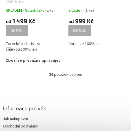
šňůrkou
SKLADEM - Na zakázku
(2 ks)
Skladem
(1 ks)
1 499 Kč
999 Kč
od
od
DETAIL
DETAIL
Turecké kalhoty - se
Ubrus ze 100% lnu
šňůrkou 100% len
Zboží se převážně upravuje,
dle Vámi dodaných rozměrů.
Rozhodně musí být jiné
36
položek celkem
O
rozměry u vybrané velikosti
v
na výšku 170 nebo 195 cm.
l
Z
Jsou to opravdu letité
á
zkušenosti a vyhneme se tak
á
d
zbytečným výměnám a
p
a
nedorozuměním. Pokud by
a
Informace pro vás
c
Vámi dodané rozměry
t
í
neodpovídali požadované
Jak nakupovat
í
p
velikosti, může být cena, po
Obchodní podmínky
r
domluvě, upravena...