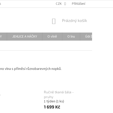
AJŮ
BALÍME S LÁSKOU K PŘÍRODĚ
CZK
Přihlášení
NÁKUPNÍ
Prázdný košík
KOŠÍK
Y
JEHLICE A HÁČKY
O vlně
O lnu
Údržba lněných ma
no vlna s příměsí různobarevných nopků.
Ručně tkaná šála -
a
pruhy
1 týden
(1 ks)
1 699 Kč