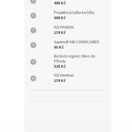
499 Kč
Projektová taška kočička
680 Kč
022 PASSION
139 Kč
Supersoft 045 CORNFLOWER
95 Kč
BioSock organic Okno do
Přírody
525 Kč
032 Venetian
139 Kč