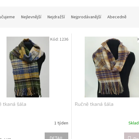
učujeme
Nejlevnější
Nejdražší
Nejprodávanější
Abecedně
Kód:
1236
 tkaná šála
Ručně tkaná šála
1 týden
Skla
DETAIL
Do