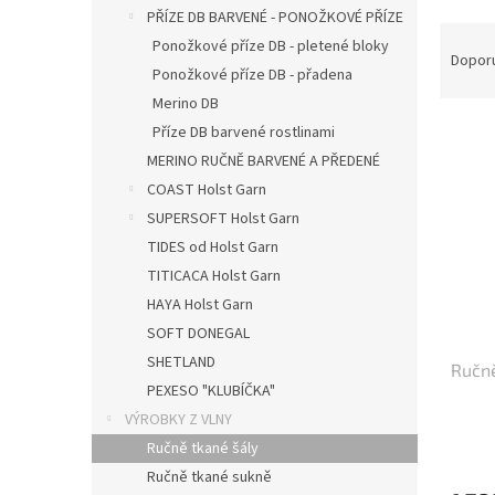
n
PŘÍZE DB BARVENÉ - PONOŽKOVÉ PŘÍZE
e
Ř
Ponožkové příze DB - pletené bloky
l
a
Dopor
Ponožkové příze DB - přadena
z
Merino DB
e
V
n
Příze DB barvené rostlinami
ý
í
MERINO RUČNĚ BARVENÉ A PŘEDENÉ
p
p
COAST Holst Garn
i
r
SUPERSOFT Holst Garn
s
o
TIDES od Holst Garn
p
d
r
u
TITICACA Holst Garn
o
k
HAYA Holst Garn
d
t
SOFT DONEGAL
u
ů
SHETLAND
Ručně
k
PEXESO "KLUBÍČKA"
t
VÝROBKY Z VLNY
ů
Ručně tkané šály
Ručně tkané sukně