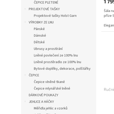
1 79
ČEPICE PLETENÉ
PROJEKTOVÉ TAŠKY
Šála r
příze 
Projektové tašky Holst Garn
VÝROBKY ZE LNU
Elegan
Pánské
tkanýc
vyrobe
Dámské
zajišť
Dětské
ručním
Ubrusy a prostírání
rukopi
funkčn
Lněné povlečení ze 100% lnu
chladn
Lněné prostěradlo ze 100% lnu
autent
Bytové doplňky, dekorace, polštářky
Po dom
ČEPICE
barevn
Čepice vlněné tkané
barev..
Čepice mlynářské lněné
Ručně
DÁRKOVÉ POUKAZY
JEHLICE A HÁČKY
Měřidla jehlic a vzorků