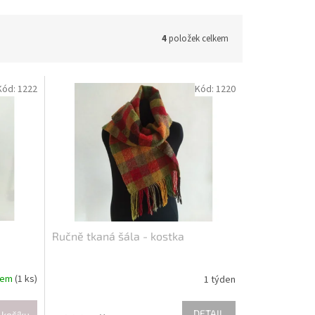
4
položek celkem
Kód:
1222
Kód:
1220
Ručně tkaná šála - kostka
dem
(1 ks)
1 týden
DETAIL
 košíku