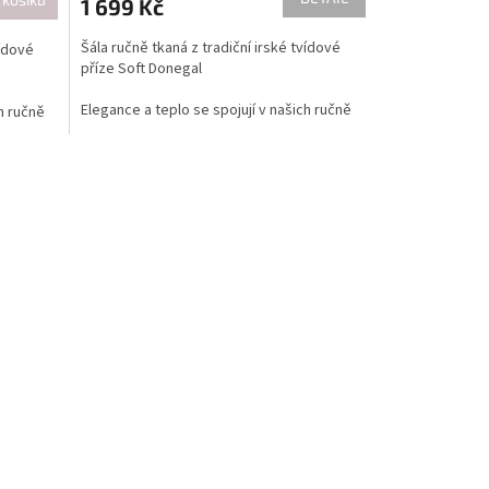
1 699 Kč
Šála ručně tkaná z tradiční irské tvídové
vídové
příze Soft Donegal
Elegance a teplo se spojují v našich ručně
h ručně
tkaných výrobcích. Každý kus je pečlivě
člivě
vyroben z kvalitní vlněné látky, která
erá
zajišťuje optimální tepelný komfort. Díky
. Díky
ručnímu tkaní nese každý kousek jedinečný
jedinečný
rukopis a péči o detaily. Zvolte stylový a
ylový a
funkční kousek pro pohodlné nošení v
ní v
chladnějším počasí a přidejte dotek
ek
autentičnosti k vašemu outfitu.
Po domluvě je možno utkat jiná velikost i
ikost i
barevná kombinace dle vlastního výběru
výběru
barev...