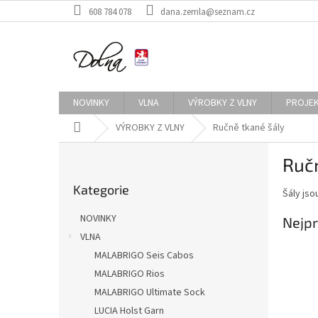
Přejít
608 784 078
dana.zemla@seznam.cz
na
obsah
NOVINKY
VLNA
VÝROBKY Z VLNY
PROJE
Domů
VÝROBKY Z VLNY
Ručně tkané šály
P
Ručn
o
Přeskočit
s
Kategorie
kategorie
Šály jso
t
r
NOVINKY
Nejpr
a
VLNA
n
MALABRIGO Seis Cabos
n
í
MALABRIGO Rios
p
MALABRIGO Ultimate Sock
a
LUCIA Holst Garn