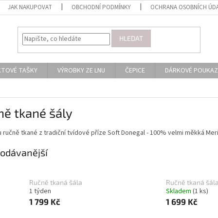
JAK NAKUPOVAT
OBCHODNÍ PODMÍNKY
OCHRANA OSOBNÍCH ÚD
HLEDAT
KTOVÉ TAŠKY
VÝROBKY ZE LNU
ČEPICE
DÁRKOVÉ POUKAZ
ě tkané šály
u ručně tkané z tradiční tvídové příze Soft Donegal -
100% velmi měkká Meri
odávanější
Ručně tkaná šála
Ručně tkaná šál
1 týden
Skladem
(1 ks)
1 799 Kč
1 699 Kč