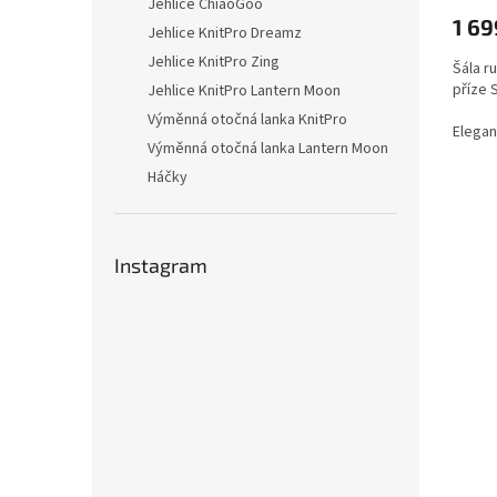
Jehlice ChiaoGoo
1 69
Jehlice KnitPro Dreamz
Jehlice KnitPro Zing
Šála r
příze 
Jehlice KnitPro Lantern Moon
Výměnná otočná lanka KnitPro
Elegan
Výměnná otočná lanka Lantern Moon
tkanýc
vyrobe
Háčky
zajišť
ručním
rukopi
funkčn
Instagram
chladn
autent
Po dom
barevn
barev..