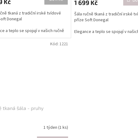
9 Kč
1 699 Kč
učně tkaná z tradiční irské tvídové
Šála ručně tkaná z tradiční irské t
Soft Donegal
příze Soft Donegal
ce a teplo se spojují v našich ručně
Elegance a teplo se spojují v našic
h výrobcích. Každý kus je pečlivě
tkaných výrobcích. Každý kus je pe
n z kvalitní vlněné látky, která
vyroben z kvalitní vlněné látky, kt
Kód:
1221
uje optimální tepelný komfort. Díky
zajišťuje optimální tepelný komfort
u tkaní nese každý kousek jedinečný
ručnímu tkaní nese každý kousek 
s a péči o detaily. Zvolte stylový a
rukopis a péči o detaily. Zvolte st
í kousek pro pohodlné nošení v
funkční kousek pro pohodlné noše
ějším počasí a přidejte dotek
chladnějším počasí a přidejte dot
ičnosti k vašemu outfitu.
autentičnosti k vašemu outfitu.
luvě je možno utkat jiná velikost i
Po domluvě je možno utkat jiná vel
á kombinace dle vlastního výběru
barevná kombinace dle vlastního 
.
barev...
 tkaná šála - pruhy
1 týden
(1 ks)