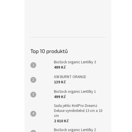
Top 10 produktů
BioSock organic Lentilky 3
499 Kč
036 BURNT ORANGE
139 Kč
BioSock organic Lentilky 1
499 Kč
Sada jehlic KnitPro Dreamz
Deluxe vyměnitelné 13 cm a 10
cm
2 010 Kč
BioSock organic Lentilky 2