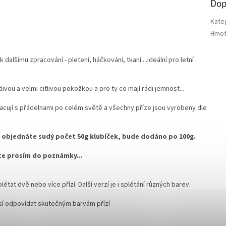
Dop
Kate
Hmot
dalšímu zpracování - pletení, háčkování, tkaní....ideální pro letní
livou a velmi citlivou pokožkou a pro ty co mají rádi jemnost...
acují s přádelnami po celém světě a všechny příze jsou vyrobeny dle
kud objednáte sudý počet 50g klubíček, bude dodáno po 100g.
šte prosím do poznámky...
at dvě nebo více přízí. Další verzí je i splétání různých barev.
sí odpovídat skutečným barvám přízí