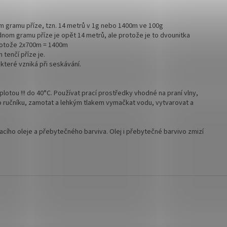
om gramu příze, tzn. 14 metrů v 1g nebo 1400m ve 100g
ednom gramu příze je opět 14 metrů, ale protože je to dvounitka
otože 2x700m = 1400m
 tenčí příze je.
které vzniká při seskávání.
plotou !!! do 40°C. Používat prací prostředky vhodné na praní vlny,
do ručníku, zamotat a lehkým tlakem vymačkat vodu, vytvarovat a
cího oleje a přebytečného barviva. Olej i přebytečné barvivo zmizí