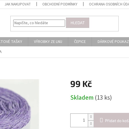
JAK NAKUPOVAT
OBCHODNÍ PODMÍNKY
OCHRANA OSOBNÍCH ÚD
HLEDAT
KTOVÉ TAŠKY
VÝROBKY ZE LNU
ČEPICE
DÁRKOVÉ POUKAZ
A
99 Kč
Měrná
Skladem
(13 ks)
cena:
Přidat do koš