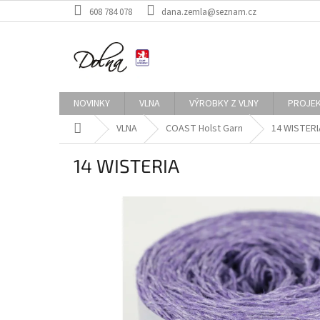
Přejít
608 784 078
dana.zemla@seznam.cz
na
obsah
NOVINKY
VLNA
VÝROBKY Z VLNY
PROJE
Domů
VLNA
COAST Holst Garn
14 WISTERI
14 WISTERIA