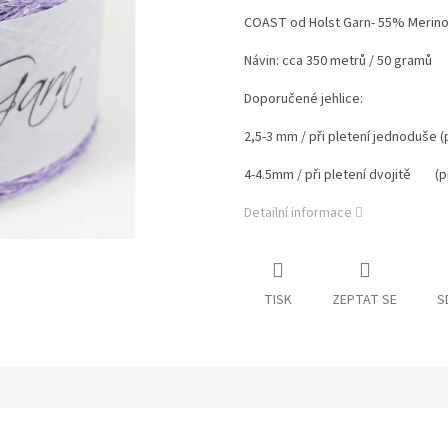
COAST od Holst Garn- 55% Merino 
Návin: cca 350 metrů / 50 gramů
Doporučené jehlice:
2,5-3 mm / při pletení jednoduše (p
4-4.5mm / při pletení dvojitě (př
Detailní informace
TISK
ZEPTAT SE
S