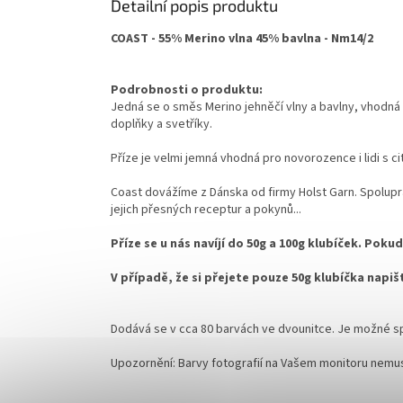
Detailní popis produktu
COAST - 55% Merino vlna 45% bavlna - Nm14/2
Podrobnosti o produktu:
Jedná se o směs Merino jehněčí vlny a bavlny, vhodná k 
doplňky a svetříky.
Příze je velmi jemná vhodná pro novorozence i lidi s cit
Coast dovážíme z Dánska od firmy Holst Garn. Spolupr
jejich přesných receptur a pokynů...
Příze se u nás navíjí do 50g a 100g klubíček. Po
V případě, že si přejete pouze 50g klubíčka napi
Dodává se v cca 80 barvách ve dvounitce. Je možné splét
Upozornění: Barvy fotografií na Vašem monitoru nemu