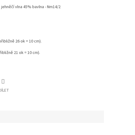
jehněčí vlna 45% bavlna - Nm14/2
řibližně 26 ok = 10 cm).
ibližně 21 ok = 10 cm).
DÍLET