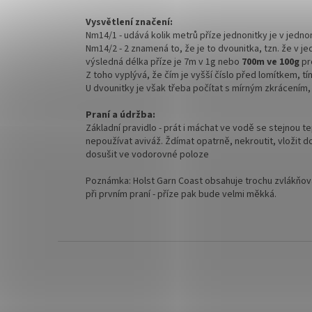
Vysvětlení značení:
Nm14/1 - udává kolik metrů příze jednonitky je v jedn
Nm14/2 - 2 znamená to, že je to dvounitka, tzn. že v j
výsledná délka příze je 7m v 1g nebo
700m ve 100g
pr
Z toho vyplývá, že čím je vyšší číslo před lomítkem, tím
U dvounitky je však třeba počítat s mírným zkrácením, 
Praní a údržba:
Základní pravidlo - prát i máchat ve vodě se stejnou te
nepoužívat aviváž. Ždímat opatrně, nekroutit, vložit 
dosušit ve vodorovné poloze
Poznámka: Holst Garn Coast obsahuje trochu zvlákňova
při prvním praní - příze pak bude velmi měkká.
Z
á
p
a
t