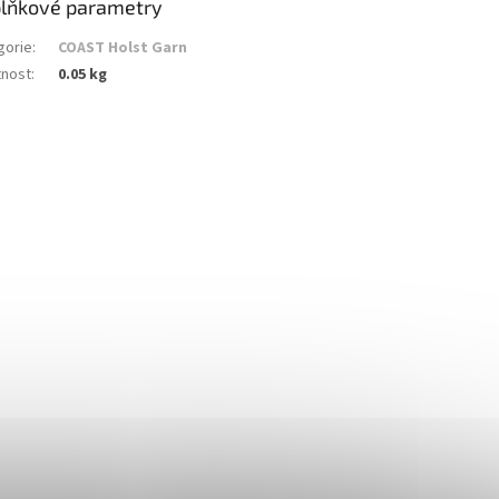
lňkové parametry
gorie
:
COAST Holst Garn
nost
:
0.05 kg