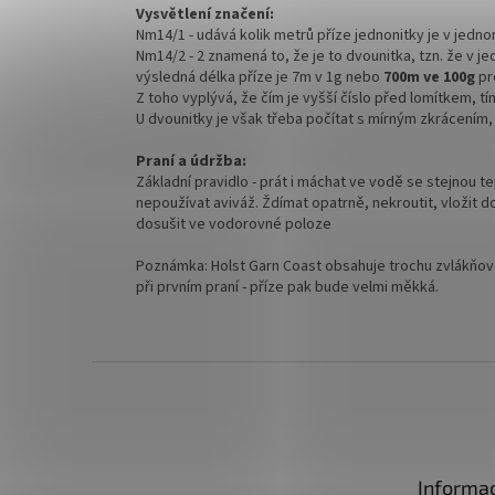
Vysvětlení značení:
Nm14/1 - udává kolik metrů příze jednonitky je v jedn
Nm14/2 - 2 znamená to, že je to dvounitka, tzn. že v j
výsledná délka příze je 7m v 1g nebo
700m ve 100g
pr
Z toho vyplývá, že čím je vyšší číslo před lomítkem, tím
U dvounitky je však třeba počítat s mírným zkrácením, 
Praní a údržba:
Základní pravidlo - prát i máchat ve vodě se stejnou te
nepoužívat aviváž. Ždímat opatrně, nekroutit, vložit 
dosušit ve vodorovné poloze
Poznámka: Holst Garn Coast obsahuje trochu zvlákňova
při prvním praní - příze pak bude velmi měkká.
Z
á
p
a
t
Informac
í