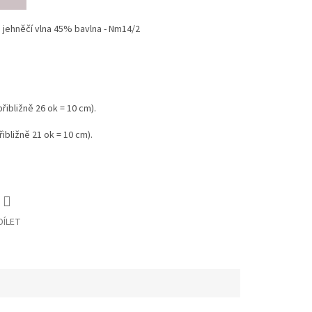
jehněčí vlna 45% bavlna - Nm14/2
řibližně 26 ok = 10 cm).
ibližně 21 ok = 10 cm).
DÍLET