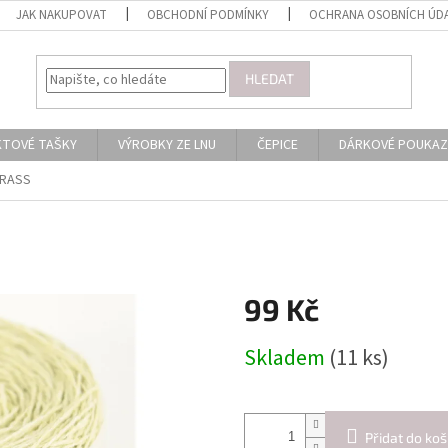
JAK NAKUPOVAT
OBCHODNÍ PODMÍNKY
OCHRANA OSOBNÍCH ÚD
HLEDAT
KTOVÉ TAŠKY
VÝROBKY ZE LNU
ČEPICE
DÁRKOVÉ POUKAZ
GRASS
99 Kč
Měrná
Skladem
(11 ks)
cena:
Přidat do koš