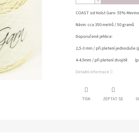
COAST od Holst Garn- 55% Merino 
Návin: cca 350 metrů / 50 gramů
Doporučené jehlice:
2,5-3 mm / při pletení jednoduše (p
4-4.5mm / při pletení dvojitě (př
Detailní informace
TISK
ZEPTAT SE
S