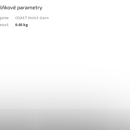
lňkové parametry
gorie
:
COAST Holst Garn
nost
:
0.05 kg