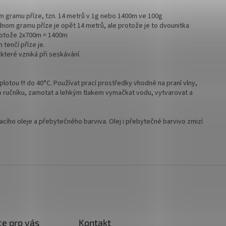
om gramu příze, tzn. 14 metrů v 1g nebo 1400m ve 100g
ednom gramu příze je opět 14 metrů, ale protože je to dvounitka
otože 2x700m = 1400m
 tenčí příze je.
které vzniká při seskávání.
plotou !!! do 40°C. Používat prací prostředky vhodné na praní vlny,
do ručníku, zamotat a lehkým tlakem vymačkat vodu, vytvarovat a
cího oleje a přebytečného barviva. Olej i přebytečné barvivo zmizí
e pro vás
Kontakt