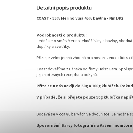
Detailní popis produktu
COAST - 55% Merino vlna 45% bavlna - Nm14/2
Podrobnosti o produktu:
Jedná se o směs Merino jehněčí vlny a bavlny, vhodná k 
doplňky a svetříky.
Příze je velmi jemná vhodná pro novorozence i lidi s cit
Coast dovážíme z Dánska od firmy Holst Garn. Spolupr
jejich přesných receptur a pokynů...
Příze se u nás navíjí do 50g a 100g klubíček. Po
V případě, že si přejete pouze 50g klubíčka napi
Dodává se v cca 80 barvách ve dvounitce. Je možné splét
Upozornění: Barvy fotografií na Vašem monitoru