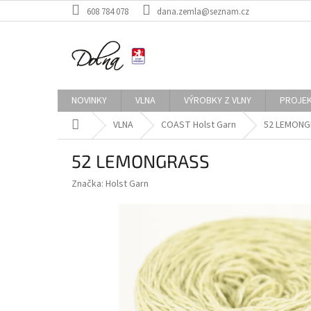
Přejít
608 784 078
dana.zemla@seznam.cz
na
obsah
NOVINKY
VLNA
VÝROBKY Z VLNY
PROJE
Domů
VLNA
COAST Holst Garn
52 LEMON
52 LEMONGRASS
Značka:
Holst Garn