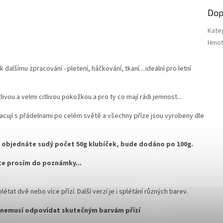
Dop
Kate
Hmot
dalšímu zpracování - pletení, háčkování, tkaní....ideální pro letní
livou a velmi citlivou pokožkou a pro ty co mají rádi jemnost...
acují s přádelnami po celém světě a všechny příze jsou vyrobeny dle
kud objednáte sudý počet 50g klubíček, bude dodáno po 100g.
šte prosím do poznámky...
at dvě nebo více přízí. Další verzí je i splétání různých barev.
 nemusí odpovídat skutečným barvám přízí