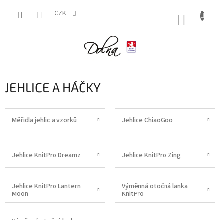
Přejít
na
CZK
NÁKUP
obsah
KOŠÍK
JEHLICE A HÁČKY
Měřidla jehlic a vzorků
Jehlice ChiaoGoo
Jehlice KnitPro Dreamz
Jehlice KnitPro Zing
Jehlice KnitPro Lantern
Výměnná otočná lanka
Moon
KnitPro