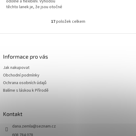
odolné a flexibilní. Výhodou
těchto lanek je, že jsou otočné
o 360°. To znamená, že se již
nemusíte obávat a trápit se
17
položek celkem
O
zauzlovanými a zkroucenými
v
lanky.
l
Z
á
Kovové části lanek neobsahují
á
d
nikl a splňují normy EU.
p
a
a
Informace pro vás
c
t
í
Jak nakupovat
í
p
Obchodní podmínky
r
v
Ochrana osobních údajů
k
Balíme s láskou k Přírodě
y
v
ý
p
Kontakt
i
s
dana.zemla
@
seznam.cz
u
608 784 078