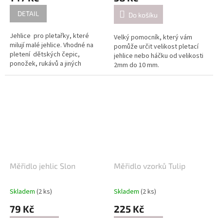
DETAIL
Do košíku
Jehlice pro pletařky, které
Velký pomocník, který vám
milují malé jehlice. Vhodné na
pomůže určit velikost pletací
pletení dětských čepic,
jehlice nebo háčku od velikosti
ponožek, rukávů a jiných
2mm do 10 mm.
malých obvodů.
Měřidlo jehlic Slon
Měřidlo vzorků Tulip
Skladem
(2 ks)
Skladem
(2 ks)
79 Kč
225 Kč