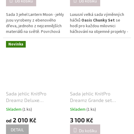
Do košíku
Do košíku
Sada 3 jehel Lantern Moon - jehly
Luxusní velká sada výměnných
jsou vyrobeny z ebenového
háčků
Oasis Chunky Set
se
dřeva, jednoho z nejcennějších
hodí pro každou milovnici
materiálů na světě. Povrchová
háčkování na objemné projekty -
úprava jehel z tekutého
deky, polštáře, košíky , huňaté
hedvábí zaručuje práci bez
čepice, šály svetry atd.
Novinka
zádrhelů. Hladce honované
(
dokončovací technologie, jež
má za cíl zajistit dokonalou
jakost povrchu)
a tvarované
špičky jehel fungují dobře se
všemi druhy přízí. Jehly mají
dostatečně velké očko, aby jím
prošly i velmi silné příze.
Sada jehlic KnitPro
Sada jehlic KnitPro
Velikosti:
2,25 mm, 2,75 mm a
Dreamz Deluxe
Dreamz Grande set
3,25 mm
vyměnitelné 13 cm a 10 cm
vyměnitelné 13cm
Skladem
(1 ks)
Skladem
(1 ks)
2 010 Kč
3 100 Kč
od
DETAIL
Do košíku