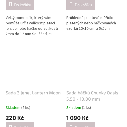
Do košíku
Do košíku
Velký pomocník, který vám
Průhledné plastové měřidlo
pomůže určit velikost pletací
pletených nebo háčkovaných
jehlice nebo háčku od velikosti
vzorků 10x10 cm a 5x5cm
2mm do 12 mm Součástí je i
měřítko na měření vzorků. Pod
chobotem ;-) je malý nožík,
který funguje jako řezačka
příze.
Sada 3 jehel Lantern Moon
Sada háčků Chunky Oasis
5,50 - 10,00 mm
Skladem
(2 ks)
Skladem
(1 ks)
220 Kč
1 090 Kč