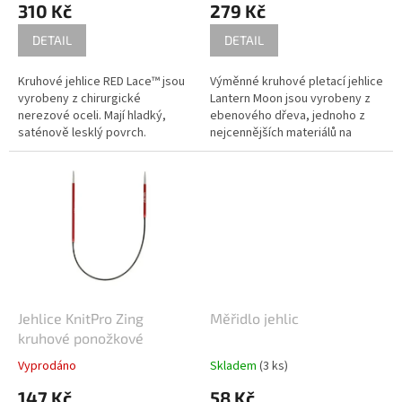
310 Kč
279 Kč
ů
DETAIL
DETAIL
Kruhové jehlice RED Lace™ jsou
Výměnné kruhové pletací jehlice
vyrobeny z chirurgické
Lantern Moon jsou vyrobeny z
nerezové oceli. Mají hladký,
ebenového dřeva, jednoho z
saténově lesklý povrch.
nejcennějších materiálů na
Ocelové, bezpaměťové, více
světě. Povrchová úprava jehlic z
pramenné lanko je potaženo
tekutého hedvábí a povrchová
červeným nylonovým potahem.
úprava 24 karátovým zlatem na
Špičky jehlic jsou strojově
mosazném konektoru zaručuje
přesné. Velikost je na každé
pletení bez zádrhelů. Hladká
kruhové jehlici vyznačena
šňůra výměnné kruhové jehlice
laserem.
se díky otočnému konektoru
nekroutí a umožňuje tak
příjemné pletení a snadné
skladování. Hladce honované
Jehlice KnitPro Zing
Měřidlo jehlic
(
dokončovací technologie, jež
má za cíl zajistit dokonalou
kruhové ponožkové
jakost povrchu)
a tvarované
Vyprodáno
Skladem
(3 ks)
špičky jehlic fungují dobře se
všemi druhy přízí.
147 Kč
58 Kč