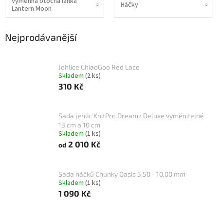
Výměnná otočná lanka
Háčky
Lantern Moon
Nejprodávanější
Jehlice ChiaoGoo Red Lace
Skladem
(2 ks)
310 Kč
Sada jehlic KnitPro Dreamz Deluxe vyměnitelné
13 cm a 10 cm
Skladem
(1 ks)
2 010 Kč
od
Sada háčků Chunky Oasis 5,50 - 10,00 mm
Skladem
(1 ks)
1 090 Kč