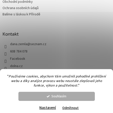
Obchodní podmínky
Ochrana osobních údajů
Balíme s láskou k Přírodě
Kontakt
dana.zemla
@
seznam.cz
608 784 078
Facebook
dolna.cz
"
Používáme cookies, abychom Vám umožnili pohodlné prohlížení
webu a díky analýze provozu webu neustále zlepšovali jeho
Vytvořil Shoptet
funkce, výkon a použitelnost.
"
Souhlasím
Copyright 2026
Dolna
. Všechna práva vyhrazena.
Upravit nastavení
cookies
Nastavení
Odmítnout
Příze Seis Cabos na společný KAL s firmou Malabrigo skladem