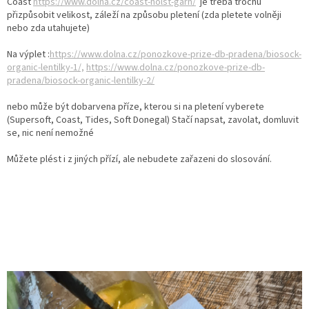
Coast
https://www.dolna.cz/coast-holst-garn/
je třeba trochu
přizpůsobit velikost, záleží na způsobu pletení (zda pletete volněji
nebo zda utahujete)
Na výplet :
https://www.dolna.cz/ponozkove-prize-db-pradena/biosock-
organic-lentilky-1/,
https://www.dolna.cz/ponozkove-prize-db-
pradena/biosock-organic-lentilky-2/
nebo může být dobarvena příze, kterou si na pletení vyberete
(Supersoft, Coast, Tides, Soft Donegal) Stačí napsat, zavolat, domluvit
se, nic není nemožné
Můžete plést i z jiných přízí, ale nebudete zařazeni do slosování.