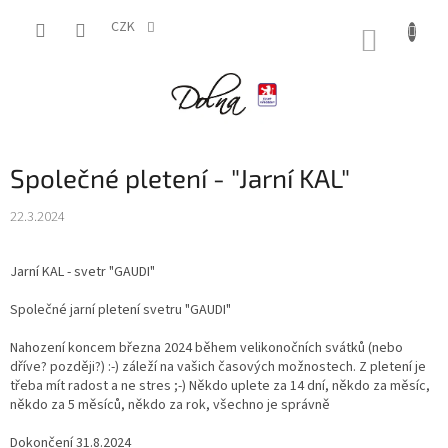
Přejít
na
CZK
NÁKUP
obsah
KOŠÍK
Společné pletení - "Jarní KAL"
22.3.2024
J
arní KAL - svetr "GAUDI"
Společné jarní pletení svetru "GAUDI"
Nahození koncem března 2024 během velikonočních svátků (nebo
dříve? později?) :-) záleží na vašich časových možnostech. Z pletení je
třeba mít radost a ne stres ;-) Někdo uplete za 14 dní, někdo za měsíc,
někdo za 5 měsíců, někdo za rok, všechno je správně
Dokončení 31.8.2024