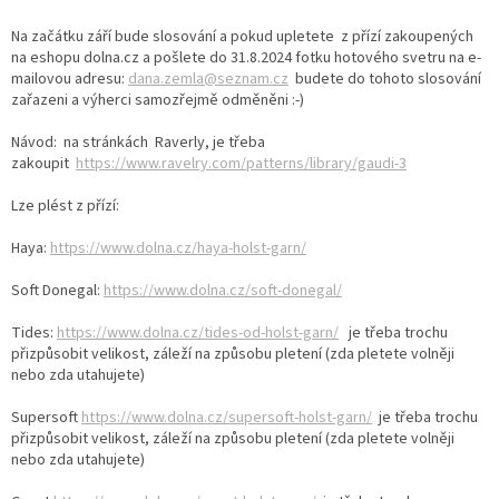
Na začátku září bude slosování a pokud upletete z přízí zakoupených
na eshopu dolna.cz a pošlete do 31.8.2024 fotku hotového svetru na e-
mailovou adresu:
dana.zemla@seznam.cz
budete do tohoto slosování
zařazeni a výherci samozřejmě odměněni :-)
Návod: na stránkách Raverly, je třeba
zakoupit
https://www.ravelry.com/patterns/library/gaudi-3
Lze plést z přízí:
Haya:
https://www.dolna.cz/haya-holst-garn/
Soft Donegal:
https://www.dolna.cz/soft-donegal/
Tides:
https://www.dolna.cz/tides-od-holst-garn/
je třeba trochu
přizpůsobit velikost, záleží na způsobu pletení (zda pletete volněji
nebo zda utahujete)
Supersoft
https://www.dolna.cz/supersoft-holst-garn/
je třeba trochu
přizpůsobit velikost, záleží na způsobu pletení (zda pletete volněji
nebo zda utahujete)