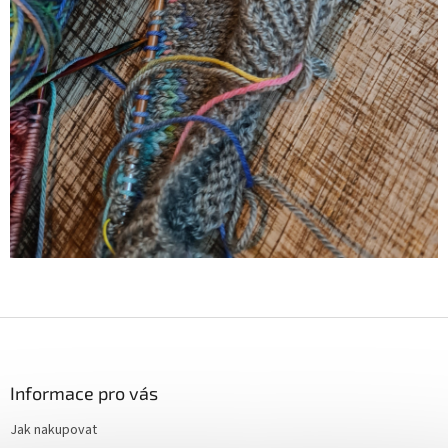
Z
á
p
a
Informace pro vás
t
Jak nakupovat
í