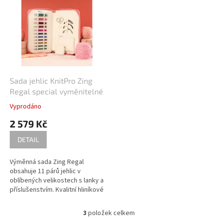
Praktická sada obsahuje 8 párů
vysoce kvalitních kruhových
výměnných jehlic v
nejoblíbenějších velikostech
(3,00 - 6,00 mm) a 4 černé lanka
z nerezové oceli potažené
nylonem - 27 cm a 30 cm .
Sada jehlic KnitPro Zing
Regal special vyměnitelné
Vyprodáno
2 579 Kč
DETAIL
Výměnná sada Zing Regal
obsahuje 11 párů jehlic v
oblíbených velikostech s lanky a
příslušenstvím. Kvalitní hliníkové
pletací jehlice hovoří samy za
sebe a nabízejí pletení bez
3
položek celkem
O
námahy. Příze krásné