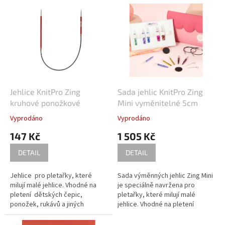
o
V
d
ý
u
p
k
i
t
s
ů
p
r
o
d
Jehlice KnitPro Zing
Sada jehlic KnitPro Zing
u
kruhové ponožkové
Mini vyměnitelné 5cm
k
Vyprodáno
Vyprodáno
t
147 Kč
1 505 Kč
ů
DETAIL
DETAIL
Jehlice pro pletařky, které
Sada výměnných jehlic Zing Mini
milují malé jehlice. Vhodné na
je speciálně navržena pro
pletení dětských čepic,
pletařky, které milují malé
ponožek, rukávů a jiných
jehlice. Vhodné na pletení
malých obvodů.
dětských čepic, ponožek,
rukávů a jiných malých obvodů.