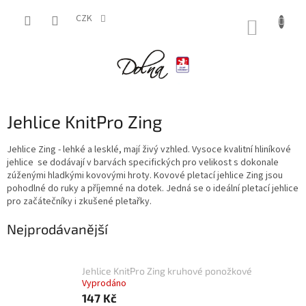
Přejít
na
CZK
NÁKUP
obsah
KOŠÍK
Jehlice KnitPro Zing
Jehlice Zing - lehké a lesklé, mají živý vzhled. Vysoce kvalitní hliníkové
jehlice se dodávají v barvách specifických pro velikost s dokonale
zúženými hladkými kovovými hroty. Kovové pletací jehlice Zing jsou
pohodlné do ruky a příjemné na dotek. Jedná se o ideální pletací jehlice
pro začátečníky i zkušené pletařky.
Nejprodávanější
Jehlice KnitPro Zing kruhové ponožkové
Vyprodáno
147 Kč