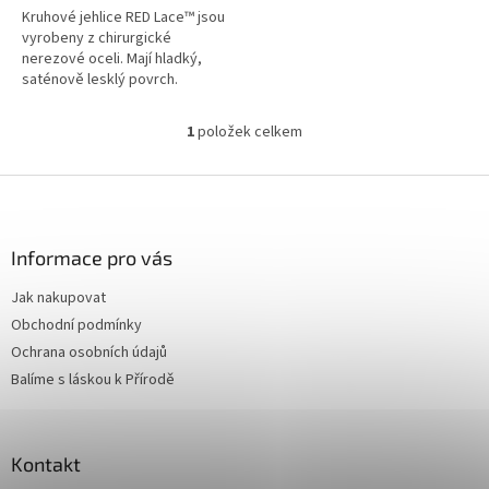
Kruhové jehlice RED Lace™ jsou
vyrobeny z chirurgické
nerezové oceli. Mají hladký,
saténově lesklý povrch.
Ocelové, bezpaměťové, více
pramenné lanko je potaženo
1
položek celkem
O
červeným nylonovým potahem.
v
Špičky jehlic jsou strojově
l
Z
přesné. Velikost je na každé
á
kruhové jehlici vyznačena
á
d
laserem.
p
a
a
Informace pro vás
c
t
í
Jak nakupovat
í
p
Obchodní podmínky
r
v
Ochrana osobních údajů
k
Balíme s láskou k Přírodě
y
v
ý
p
Kontakt
i