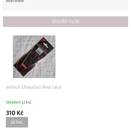
e
Abecedně
n
í
p
OTEVŘÍT FILTR
r
o
V
d
ý
u
p
k
i
t
s
ů
p
r
o
d
Jehlice ChiaoGoo Red Lace
u
k
Skladem
(2 ks)
t
310 Kč
ů
DETAIL