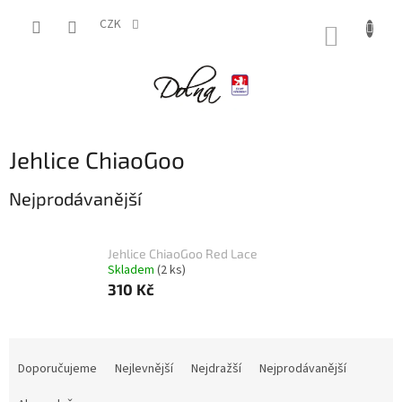
Přejít
na
CZK
NÁKUP
obsah
KOŠÍK
Jehlice ChiaoGoo
Nejprodávanější
Jehlice ChiaoGoo Red Lace
Skladem
(2 ks)
310 Kč
Ř
a
Doporučujeme
Nejlevnější
Nejdražší
Nejprodávanější
z