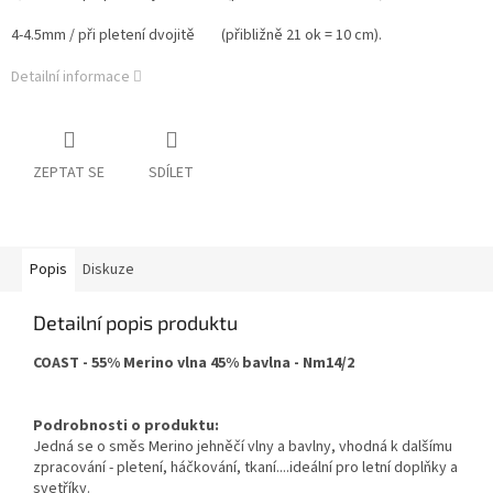
4-4.5mm / při pletení dvojitě (přibližně 21 ok = 10 cm).
Detailní informace
ZEPTAT SE
SDÍLET
Popis
Diskuze
Detailní popis produktu
COAST - 55% Merino vlna 45% bavlna - Nm14/2
Podrobnosti o produktu:
Jedná se o směs Merino jehněčí vlny a bavlny, vhodná k dalšímu
zpracování - pletení, háčkování, tkaní....ideální pro letní doplňky a
svetříky.