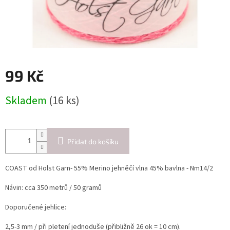
99 Kč
Měrná
Skladem
(16 ks)
cena:
Přidat do košíku
COAST od Holst Garn- 55% Merino jehněčí vlna 45% bavlna - Nm14/2
Návin: cca 350 metrů / 50 gramů
Doporučené jehlice:
2,5-3 mm / při pletení jednoduše (přibližně 26 ok = 10 cm).