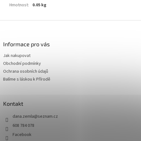
Hmotnost
:
0.05 kg
Z
á
p
a
Informace pro vás
t
Jak nakupovat
í
Obchodní podmínky
Ochrana osobních údajů
Balíme s láskou k Přírodě
Kontakt
dana.zemla
@
seznam.cz
608 784 078
Facebook