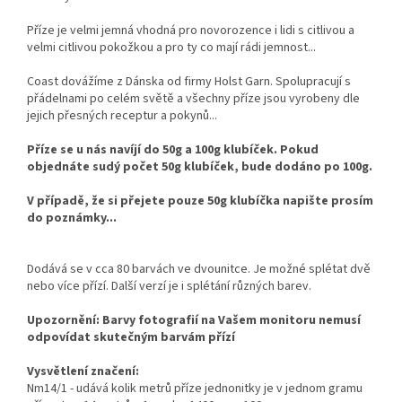
Příze je velmi jemná vhodná pro novorozence i lidi s citlivou a
velmi citlivou pokožkou a pro ty co mají rádi jemnost...
Coast dovážíme z Dánska od firmy Holst Garn. Spolupracují s
přádelnami po celém světě a všechny příze jsou vyrobeny dle
jejich přesných receptur a pokynů...
Příze se u nás navíjí do 50g a 100g klubíček. Pokud
objednáte sudý počet 50g klubíček, bude dodáno po 100g.
V případě, že si přejete pouze 50g klubíčka napište prosím
do poznámky...
Dodává se v cca 80 barvách ve dvounitce. Je možné splétat dvě
nebo více přízí. Další verzí je i splétání různých barev.
Upozornění: Barvy fotografií na Vašem monitoru nemusí
odpovídat skutečným barvám přízí
Vysvětlení značení:
Nm14/1 - udává kolik metrů příze jednonitky je v jednom gramu