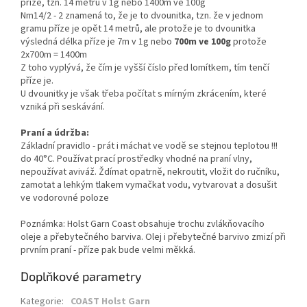
příze, tzn. 14 metrů v 1g nebo 1400m ve 100g
Nm14/2 - 2 znamená to, že je to dvounitka, tzn. že v jednom
gramu příze je opět 14 metrů, ale protože je to dvounitka
výsledná délka příze je 7m v 1g nebo
700m ve 100g
protože
2x700m = 1400m
Z toho vyplývá, že čím je vyšší číslo před lomítkem, tím tenčí
příze je.
U dvounitky je však třeba počítat s mírným zkrácením, které
vzniká při seskávání.
Praní a údržba:
Základní pravidlo - prát i máchat ve vodě se stejnou teplotou !!!
do 40°C. Používat prací prostředky vhodné na praní vlny,
nepoužívat aviváž. Ždímat opatrně, nekroutit, vložit do ručníku,
zamotat a lehkým tlakem vymačkat vodu, vytvarovat a dosušit
ve vodorovné poloze
Poznámka: Holst Garn Coast obsahuje trochu zvlákňovacího
oleje a přebytečného barviva. Olej i přebytečné barvivo zmizí při
prvním praní - příze pak bude velmi měkká.
Doplňkové parametry
Kategorie
:
COAST Holst Garn