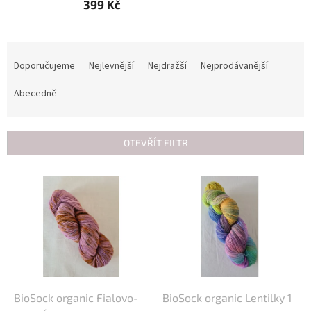
399 Kč
Ř
a
Doporučujeme
Nejlevnější
Nejdražší
Nejprodávanější
z
e
Abecedně
n
í
p
OTEVŘÍT FILTR
r
o
V
d
ý
u
p
k
i
t
s
ů
p
r
o
d
BioSock organic Fialovo-
BioSock organic Lentilky 1