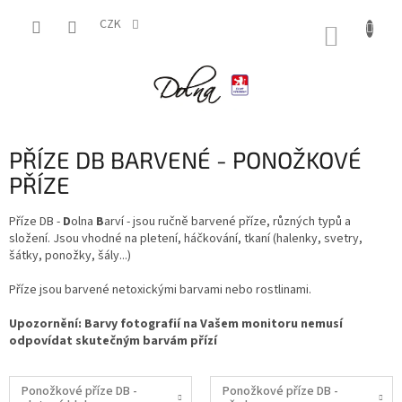
Přejít
na
CZK
NÁKUP
obsah
KOŠÍK
PŘÍZE DB BARVENÉ - PONOŽKOVÉ
PŘÍZE
Příze DB -
D
olna
B
arví - jsou ručně barvené příze, různých typů a
složení. Jsou vhodné na pletení, háčkování, tkaní (halenky, svetry,
šátky, ponožky, šály...)
Příze jsou barvené netoxickými barvami nebo rostlinami.
Upozornění: Barvy fotografií na Vašem monitoru nemusí
odpovídat skutečným barvám přízí
Ponožkové příze DB -
Ponožkové příze DB -