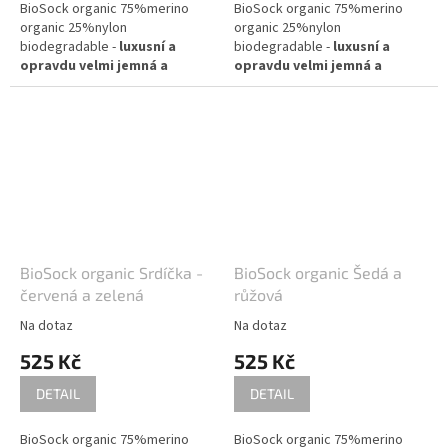
BioSock organic 75%merino
BioSock organic 75%merino
organic 25%nylon
organic 25%nylon
Po té je možno navinout do
biodegradable -
luxusní a
biodegradable -
luxusní a
přaden a následně do klubíček.
opravdu velmi jemná a
opravdu velmi jemná a
Nebo přímo párat a plést.
příjemná ponožková příze.
příjemná ponožková příze.
Výsledkem jsou 2 zcela stejné
Díky svým vlastnostem
Díky svým vlastnostem
ponožky
doporučuji na všechny možné
doporučuji na všechny možné
projekty - šály, halenky,
projekty - šály, halenky,
svetříky
svetříky
Složení: 75% biomerino 25%
Složení: 75% biomerino 25%
biologicky rozložitelný nylon
biologicky rozložitelný nylon
Návin: cca 400m na 100g
Návin: cca 400m na 100g
BioSock organic Srdíčka -
BioSock organic Šedá a
Doporučené jehlice:
Doporučené jehlice:
červená a zelená
růžová
Na dotaz
Na dotaz
2 - 3,5 mm / při pletení
2 - 3,5 mm / při pletení
jednoduše (přibližně 30 ok = 10
jednoduše (přibližně 30 ok = 10
525 Kč
525 Kč
cm)
cm)
DETAIL
DETAIL
Bloky jsou upletené dvojitě a
Bloky jsou upletené dvojitě a
potom barvené.
potom barvené.
BioSock organic 75%merino
BioSock organic 75%merino