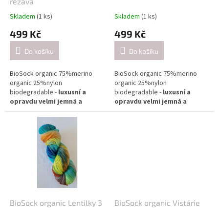
u
rezavá
k
Skladem
(1 ks)
Skladem
(1 ks)
t
499 Kč
499 Kč
ů
Do košíku
Do košíku
BioSock organic 75%merino
BioSock organic 75%merino
organic 25%nylon
organic 25%nylon
biodegradable -
luxusní a
biodegradable -
luxusní a
opravdu velmi jemná a
opravdu velmi jemná a
příjemná ponožková příze.
příjemná ponožková příze.
Díky svým vlastnostem
Díky svým vlastnostem
doporučuji na všechny možné
doporučuji na všechny možné
projekty - šály, halenky,
projekty - šály, halenky,
svetříky
svetříky
Složení: 75% biomerino 25%
Složení: 75% biomerino 25%
biologicky rozložitelný nylon
biologicky rozložitelný nylon
Návin: cca 400m na 100g
Návin: cca 400m na 100g
BioSock organic Lentilky 3
BioSock organic Vistárie
Doporučené jehlice:
Doporučené jehlice: