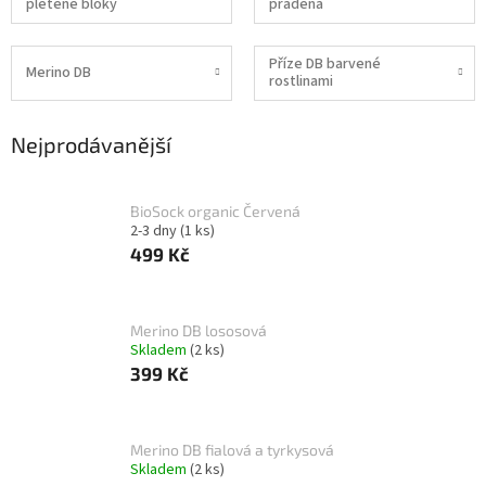
pletené bloky
přadena
Příze DB barvené
Merino DB
rostlinami
Nejprodávanější
BioSock organic Červená
2-3 dny
(1 ks)
499 Kč
Merino DB lososová
Skladem
(2 ks)
399 Kč
Merino DB fialová a tyrkysová
Skladem
(2 ks)