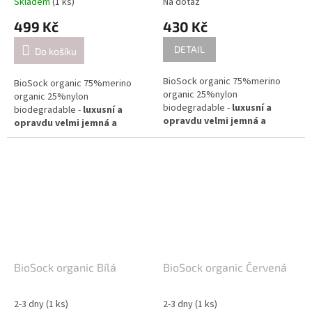
Skladem
(1 ks)
Na dotaz
2 - 3,5 mm / při pletení
2 - 3,5 mm / při pletení
jednoduše (přibližně 30 ok = 10
jednoduše (přibližně 30 ok = 10
499 Kč
430 Kč
cm).
cm).
DETAIL
Do košíku
BioSock organic 75%merino
BioSock organic 75%merino
organic 25%nylon
organic 25%nylon
biodegradable -
luxusní a
biodegradable -
luxusní a
opravdu velmi jemná a
opravdu velmi jemná a
příjemná ponožková příze.
příjemná ponožková příze.
Díky svým vlastnostem
Díky svým vlastnostem
doporučuji na všechny možné
doporučuji na všechny možné
projekty - šály, halenky,
projekty - šály, halenky,
svetříky
svetříky
Složení: 75% biomerino 25%
Složení: 75% biomerino 25%
biologicky rozložitelný nylon
biologicky rozložitelný nylon
Návin: cca 400m na 100g
Návin: cca 400m na 100g
BioSock organic Bílá
BioSock organic Červená
Doporučené jehlice:
Doporučené jehlice:
2-3 dny
(1 ks)
2-3 dny
(1 ks)
2 - 3,5 mm / při pletení
2 - 3,5 mm / při pletení