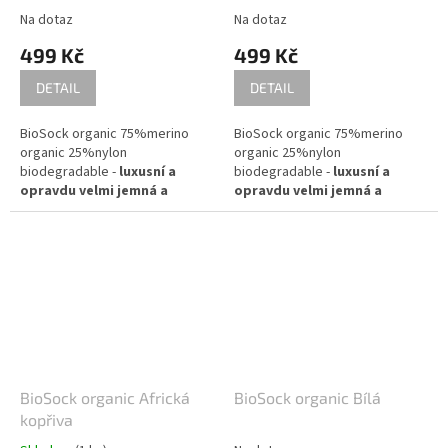
Na dotaz
Na dotaz
2 - 3,5 mm / při pletení
2 - 3,5 mm / při pletení
jednoduše (přibližně 30 ok = 10
jednoduše (přibližně 30 ok = 10
499 Kč
499 Kč
cm).
cm).
DETAIL
DETAIL
BioSock organic 75%merino
BioSock organic 75%merino
organic 25%nylon
organic 25%nylon
biodegradable -
luxusní a
biodegradable -
luxusní a
opravdu velmi jemná a
opravdu velmi jemná a
příjemná ponožková příze.
příjemná ponožková příze.
Díky svým vlastnostem
Díky svým vlastnostem
doporučuji na všechny možné
doporučuji na všechny možné
projekty - šály, halenky,
projekty - šály, halenky,
svetříky
svetříky
Složení: 75% biomerino 25%
Složení: 75% biomerino 25%
biologicky rozložitelný nylon
biologicky rozložitelný nylon
Návin: cca 400m na 100g
Návin: cca 400m na 100g
BioSock organic Africká
BioSock organic Bílá
Doporučené jehlice:
Doporučené jehlice:
kopřiva