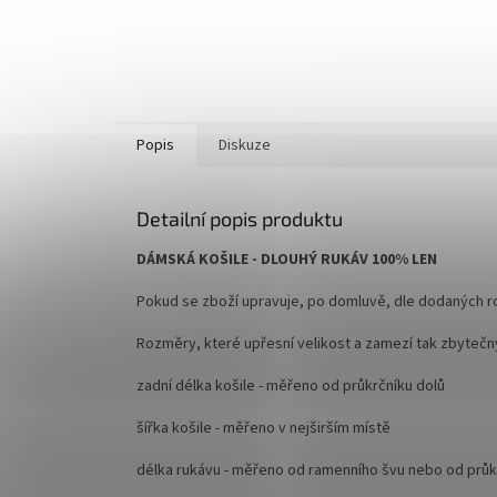
Popis
Diskuze
Detailní popis produktu
DÁMSKÁ KOŠILE - DLOUHÝ RUKÁV 100% LEN
Pokud se zboží upravuje, po domluvě, dle dodaných r
Rozměry, které upřesní velikost a zamezí tak zbyteč
zadní délka košile - měřeno od průkrčníku dolů
šířka košile - měřeno v nejširším místě
délka rukávu - měřeno od ramenního švu nebo od průkr