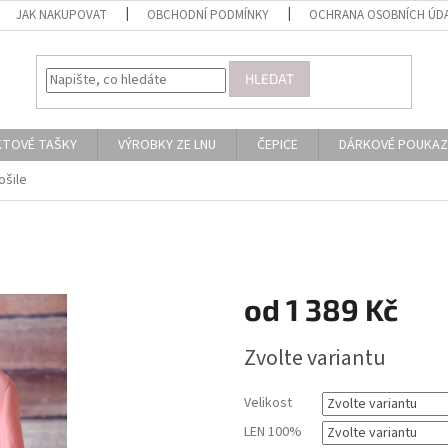
JAK NAKUPOVAT
OBCHODNÍ PODMÍNKY
OCHRANA OSOBNÍCH ÚD
HLEDAT
KTOVÉ TAŠKY
VÝROBKY ZE LNU
ČEPICE
DÁRKOVÉ POUKAZ
ošile
od
1 389 Kč
Měrná
Zvolte variantu
cena:
Velikost
LEN 100%