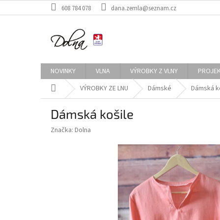
Přejít
608 784 078
dana.zemla@seznam.cz
na
obsah
NOVINKY
VLNA
VÝROBKY Z VLNY
PROJE
Domů
VÝROBKY ZE LNU
Dámské
Dámská k
Dámská košile
Značka:
Dolna