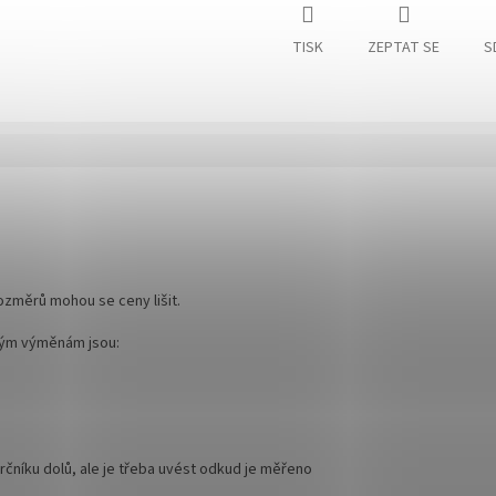
TISK
ZEPTAT SE
S
ozměrů mohou se ceny lišit.
ným výměnám jsou:
čníku dolů, ale je třeba uvést odkud je měřeno