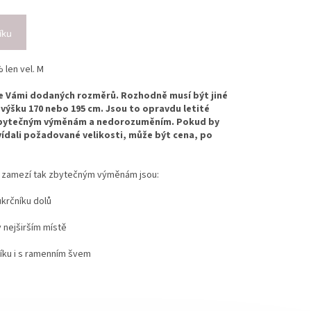
íku
 len vel. M
le Vámi dodaných rozměrů. Rozhodně musí být jiné
 výšku 170 nebo 195 cm. Jsou to opravdu letité
 zbytečným výměnám a nedorozuměním. Pokud by
dali požadované velikosti, může být cena, po
a zamezí tak zbytečným výměnám jsou:
ůkrčníku dolů
 nejširším místě
íku i s ramenním švem