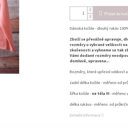
Přidat do koš
Dámská košile - dlouhý rukáv 100%
Zboží se převážně upravuje, d
rozměry u vybrané velikosti na
zkušenosti a vyhneme se tak
Vámi dodané rozměry neodpoví
domluvě, upravena...
Rozměry, které upřesní velikost 
zadní délka košile - měřeno od pr
šířka košile -
ne těla !!!
- měřeno v
délka rukávu - měřeno od průkrčn
Detailní informace