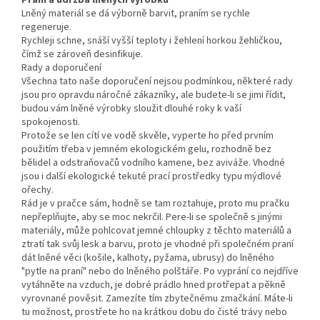
Praní a údržba lněných výrobků
Lněný materiál se dá výborně barvit, praním se rychle
regeneruje.
Rychleji schne, snáší vyšší teploty i žehlení horkou žehličkou,
čímž se zároveň desinfikuje.
Rady a doporučení
Všechna tato naše doporučení nejsou podmínkou, některé rady
jsou pro opravdu náročné zákazníky, ale budete-li se jimi řídit,
budou vám lněné výrobky sloužit dlouhé roky k vaší
spokojenosti.
Protože se len cítí ve vodě skvěle, vyperte ho před prvním
použitím třeba v jemném ekologickém gelu, rozhodně bez
bělidel a odstraňovačů vodního kamene, bez aviváže. Vhodné
jsou i další ekologické tekuté prací prostředky typu mýdlové
ořechy.
Rád je v pračce sám, hodně se tam roztahuje, proto mu pračku
nepřeplňujte, aby se moc nekrčil. Pere-li se společně s jinými
materiály, může pohlcovat jemné chloupky z těchto materiálů a
ztratí tak svůj lesk a barvu, proto je vhodné při společném praní
dát lněné věci (košile, kalhoty, pyžama, ubrusy) do lněného
"pytle na praní" nebo do lněného polštáře. Po vyprání co nejdříve
vytáhněte na vzduch, je dobré prádlo hned protřepat a pěkně
vyrovnané pověsit. Zamezíte tím zbytečnému zmačkání. Máte-li
tu možnost, prostřete ho na krátkou dobu do čisté trávy nebo