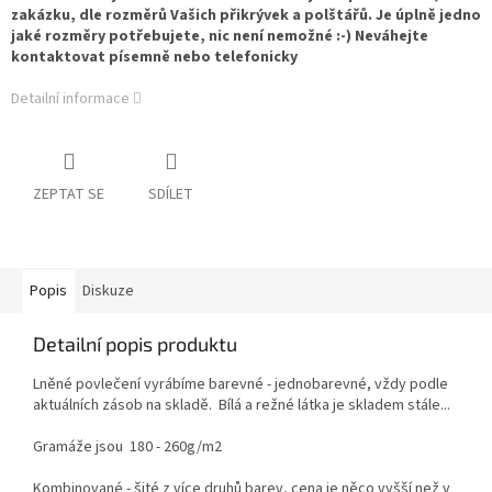
zakázku, dle rozměrů Vašich přikrývek a polštářů. Je úplně jedno
jaké rozměry potřebujete, nic není nemožné :-) Neváhejte
kontaktovat písemně nebo telefonicky
Detailní informace
ZEPTAT SE
SDÍLET
Popis
Diskuze
Detailní popis produktu
Lněné povlečení vyrábíme barevné - jednobarevné, vždy podle
aktuálních zásob na skladě. Bílá a režné látka je skladem stále...
Gramáže jsou 180 - 260g/m2
Kombinované - šité z více druhů barev, cena je něco vyšší než v