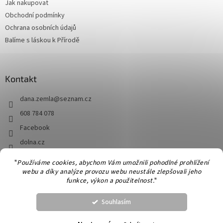
Jak nakupovat
í
Obchodní podmínky
Ochrana osobních údajů
Balíme s láskou k Přírodě
Kontakt
dana.zemla
@
seznam.cz
608 784 078
Facebook
dolna.cz
"
Používáme cookies, abychom Vám umožnili pohodlné prohlížení
webu a díky analýze provozu webu neustále zlepšovali jeho
Vytvořil Shoptet
funkce, výkon a použitelnost.
"
Souhlasím
Copyright 2026
Dolna
. Všechna práva vyhrazena.
Upravit nastavení
cookies