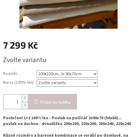
7 299 Kč
Měrná
Zvolte variantu
cena:
Rozměr
Barva (100% len)
Přidat do košíku
Povlečení 1+2 100% len - Povlak na polštář 2x90x70 (50x60)...
povlak na duchnu - dvoulůžko 200x200, 220x200, 200x240, 220x240
Různé rozměry a barevné kombinace se vyrábí po domluvě, na