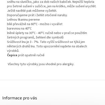
sněhu na sluníčko, jako za dob našich babiček. Nejnižší teplota
pro šetrné sušení v sušičce, jen na krátko, může sušení urychlit.
Ještě navlhlé pak můžeme vyžehlit.
Doporučujeme prát i žehlit otočené naruby.
Lněnou tkaninu pereme
bílé převážně na 60°C - možno i vyvářet
barevnou na 40°C
lněné úplety na 30°C - 40°C ručně nebo v pračce použitím
šetrných programů, žehlení dle symbolů
Srážlivost lnu je 3 - 7%. Tato vyšší srážlivost se týká jen
některých druhů lnu. Toto upozornění najdete na obalech
výrobků.
Čepice
prát opatrně ručně
Všechny tyto výrobky jsou vhodné pro alergiky.
Z
á
p
a
Informace pro vás
t