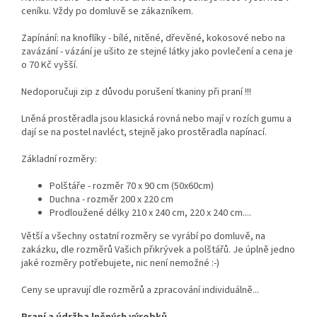
ceníku. Vždy po domluvě se zákazníkem.
Zapínání: na knoflíky - bílé, nitěné, dřevěné, kokosové nebo na
zavázání - vázání je ušito ze stejné látky jako povlečení a cena je
o 70 Kč vyšší.
Nedoporučuji zip z důvodu porušení tkaniny při praní !!!
Lněná prostěradla jsou klasická rovná nebo mají v rozích gumu a
dají se na postel navléct, stejně jako prostěradla napínací.
Základní rozměry:
Polštáře - rozměr 70 x 90 cm (50x60cm)
Duchna - rozměr 200 x 220 cm
Prodloužené délky 210 x 240 cm, 220 x 240 cm....
Větší a všechny ostatní rozměry se vyrábí po domluvě, na
zakázku, dle rozměrů Vašich přikrývek a polštářů. Je úplně jedno
jaké rozměry potřebujete, nic není nemožné :-)
Ceny se upravují dle rozměrů a zpracování individuálně...