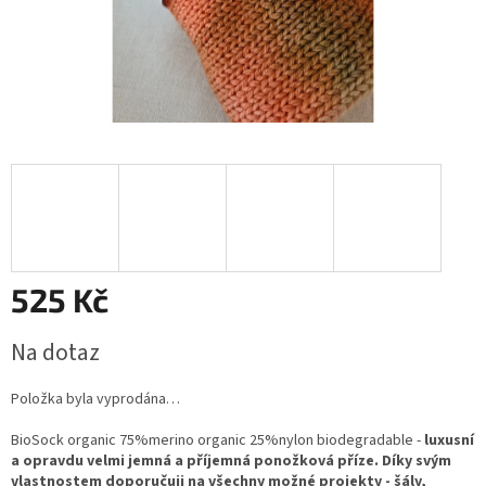
525 Kč
Měrná
Na dotaz
cena:
Položka byla vyprodána…
BioSock organic 75%merino organic 25%nylon biodegradable -
luxusní
a opravdu velmi jemná a příjemná ponožková příze. Díky svým
vlastnostem doporučuji na všechny možné projekty - šály,