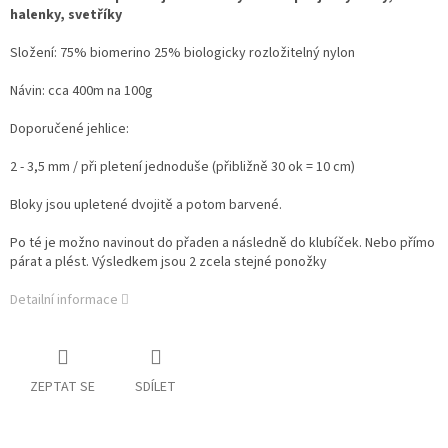
halenky, svetříky
Složení: 75% biomerino 25% biologicky rozložitelný nylon
Návin: cca 400m na 100g
Doporučené jehlice:
2 - 3,5 mm / při pletení jednoduše (přibližně 30 ok = 10 cm)
Bloky jsou upletené dvojitě a potom barvené.
Po té je možno navinout do přaden a následně do klubíček. Nebo přímo
párat a plést. Výsledkem jsou 2 zcela stejné ponožky
Detailní informace
ZEPTAT SE
SDÍLET