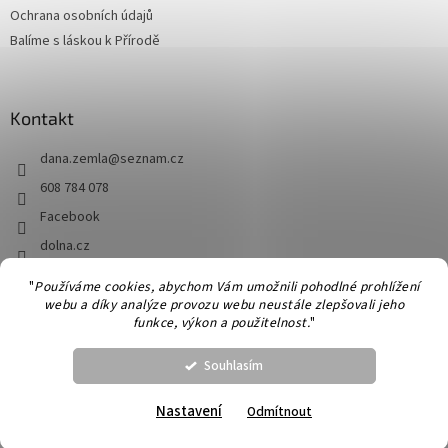
Ochrana osobních údajů
Balíme s láskou k Přírodě
Kontakt
dana.zemla
@
seznam.cz
608 784 078
Facebook
dolna.cz
"
Používáme cookies, abychom Vám umožnili pohodlné prohlížení
webu a díky analýze provozu webu neustále zlepšovali jeho
Vytvořil Shoptet
funkce, výkon a použitelnost.
"
Souhlasím
Copyright 2026
Dolna
. Všechna práva vyhrazena.
Upravit nastavení
cookies
Nastavení
Odmítnout
Příze Seis Cabos na společný KAL s firmou Malabrigo skladem