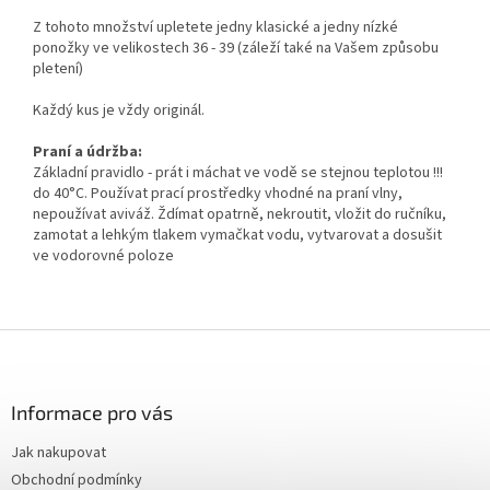
Z tohoto množství upletete jedny klasické a jedny nízké
ponožky ve velikostech 36 - 39 (záleží také na Vašem způsobu
pletení)
Každý kus je vždy originál.
Praní a údržba:
Základní pravidlo - prát i máchat ve vodě se stejnou teplotou !!!
do 40°C. Používat prací prostředky vhodné na praní vlny,
nepoužívat aviváž. Ždímat opatrně, nekroutit, vložit do ručníku,
zamotat a lehkým tlakem vymačkat vodu, vytvarovat a dosušit
ve vodorovné poloze
Z
á
p
a
Informace pro vás
t
Jak nakupovat
í
Obchodní podmínky