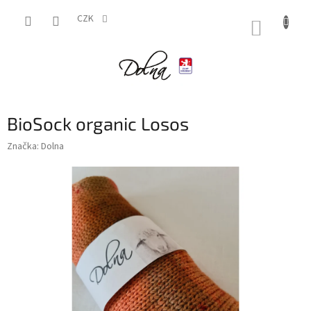
Přejít
na
CZK
NÁKUP
obsah
KOŠÍK
BioSock organic Losos
Značka:
Dolna