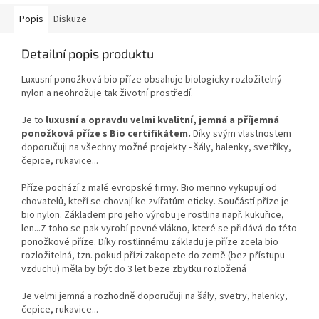
Popis
Diskuze
Detailní popis produktu
Luxusní ponožková bio příze obsahuje biologicky rozložitelný
nylon a neohrožuje tak životní prostředí.
Je to
luxusní a opravdu velmi kvalitní, jemná a příjemná
ponožková příze s Bio certifikátem.
Díky svým vlastnostem
doporučuji na všechny možné projekty - šály, halenky, svetříky,
čepice, rukavice...
Příze pochází z malé evropské firmy. Bio merino vykupují od
chovatelů, kteří se chovají ke zvířatům eticky. Součástí příze je
bio nylon. Základem pro jeho výrobu je rostlina např. kukuřice,
len...Z toho se pak vyrobí pevné vlákno, které se přidává do této
ponožkové příze. Díky rostlinnému základu je příze zcela bio
rozložitelná, tzn. pokud přízi zakopete do země (bez přístupu
vzduchu) měla by být do 3 let beze zbytku rozložená
Je velmi jemná a rozhodně doporučuji na šály, svetry, halenky,
čepice, rukavice...