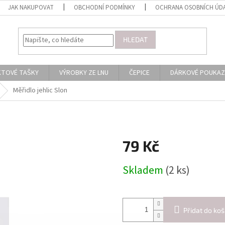
JAK NAKUPOVAT
OBCHODNÍ PODMÍNKY
OCHRANA OSOBNÍCH ÚD
HLEDAT
KTOVÉ TAŠKY
VÝROBKY ZE LNU
ČEPICE
DÁRKOVÉ POUKAZ
Měřidlo jehlic Slon
79 Kč
Měrná
Skladem
(2 ks)
cena:
Přidat do koš