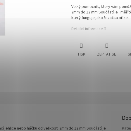
Velký pomocník, který vám pomůže 
2mm do 12 mm Součástí je i měřítk
který funguje jako řezačka příze.
Detailní informace
TISK
ZEPTAT SE
S
Dop
cí jehlice nebo háčku od velikosti 2mm do 12 mm Součástí je i
Kate