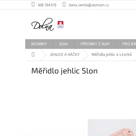
Přejít
608 784 078
dana.zemla@seznam.cz
na
obsah
NOVINKY
VLNA
VÝROBKY Z VLNY
PROJE
Domů
JEHLICE A HÁČKY
Měřidla jehlic a vzorků
Měřidlo jehlic Slon