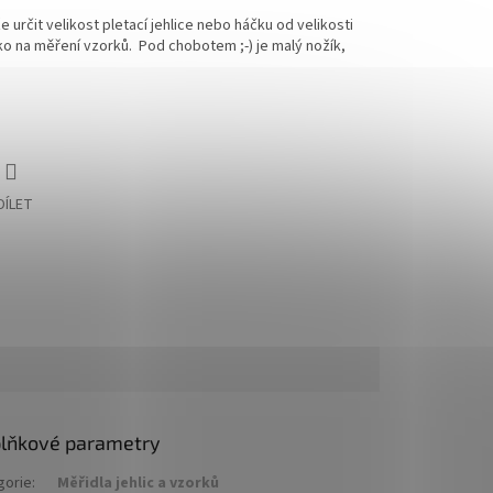
určit velikost pletací jehlice nebo háčku od velikosti
o na měření vzorků. Pod chobotem ;-) je malý nožík,
DÍLET
lňkové parametry
gorie
:
Měřidla jehlic a vzorků