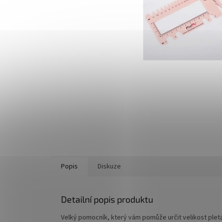
Popis
Diskuze
Detailní popis produktu
Velký pomocník, který vám pomůže určit velikost pleta