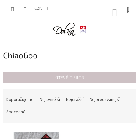
Přejít
na
CZK
NÁKUP
obsah
KOŠÍK
ChiaoGoo
OTEVŘÍT FILTR
Ř
a
Doporučujeme
Nejlevnější
Nejdražší
Nejprodávanější
z
e
Abecedně
n
í
V
p
ý