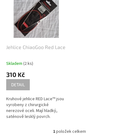
r
p
o
i
d
s
u
p
k
r
t
o
ů
d
Jehlice ChiaoGoo Red Lace
u
k
Skladem
(2 ks)
t
310 Kč
ů
DETAIL
Kruhové jehlice RED Lace™ jsou
vyrobeny z chirurgické
nerezové oceli. Mají hladký,
saténově lesklý povrch.
Ocelové, bezpaměťové, více
pramenné lanko je potaženo
1
položek celkem
O
červeným nylonovým potahem.