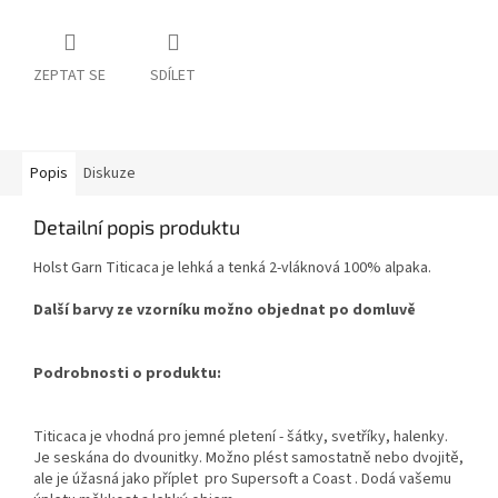
ZEPTAT SE
SDÍLET
Popis
Diskuze
Detailní popis produktu
Holst Garn Titicaca je lehká a tenká 2-vláknová 100% alpaka.
Další barvy ze vzorníku možno objednat po domluvě
Podrobnosti o produktu:
Titicaca je vhodná pro jemné pletení - šátky, svetříky, halenky.
Je seskána do dvounitky. Možno plést samostatně nebo dvojitě,
al
e je úžasná jako příplet pro Supersoft a Coast . D
odá vašemu