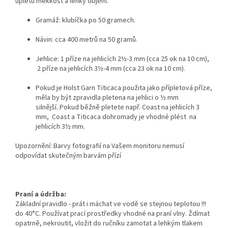
úpletu měkkost a lehký objem.
Gramáž: klubíčka po 50 gramech.
Návin: cca 400 metrů na 50 gramů.
Jehlice: 1 příze na jehlicích 2½-3 mm (cca 25 ok na 10 cm),
2 příze na jehlicích 3½-4 mm (cca 23 ok na 10 cm).
Pokud je Holst Garn Titicaca použita jako přípletová příze,
měla by být zpravidla pletena na jehlici o ½ mm
silnější.
Pokud běžně pletete např.
Coast na jehlicích 3
mm, Coast a Titicaca dohromady je vhodné plést na
jehlicích 3½ mm.
Upozornění: Barvy fotografií na Vašem monitoru nemusí
odpovídat skutečným barvám přízí
Praní a údržba:
Základní pravidlo - prát i máchat ve vodě se stejnou teplotou !!!
do 40°C. Používat prací prostředky vhodné na praní vlny. Ždímat
opatrně, nekroutit, vložit do ručníku zamotat a lehkým tlakem