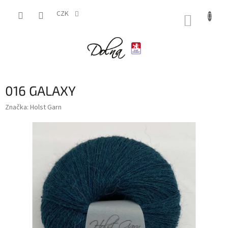
Přejít
na
CZK
NÁKUP
obsah
KOŠÍK
016 GALAXY
Značka:
Holst Garn