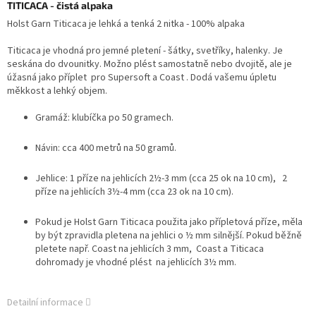
TITICACA - čistá alpaka
Holst Garn Titicaca je lehká a tenká 2 nitka - 100% alpaka
Titicaca je vhodná pro jemné pletení - šátky, svetříky, halenky. Je
seskána do dvounitky. Možno plést samostatně nebo dvojitě, al
e je
úžasná jako příplet pro Supersoft a Coast . D
odá vašemu úpletu
měkkost a lehký objem.
Gramáž: klubíčka po 50 gramech.
Návin: cca 400 metrů na 50 gramů.
Jehlice: 1 příze na jehlicích 2½-3 mm (cca 25 ok na 10 cm),
2
příze na jehlicích 3½-4 mm (cca 23 ok na 10 cm).
Pokud je Holst Garn Titicaca použita jako přípletová příze, měla
by být zpravidla pletena na jehlici o ½ mm silnější. Pokud běžně
pletete např. Coast na jehlicích 3 mm, Coast a Titicaca
dohromady je vhodné plést na jehlicích 3½ mm.
Detailní informace