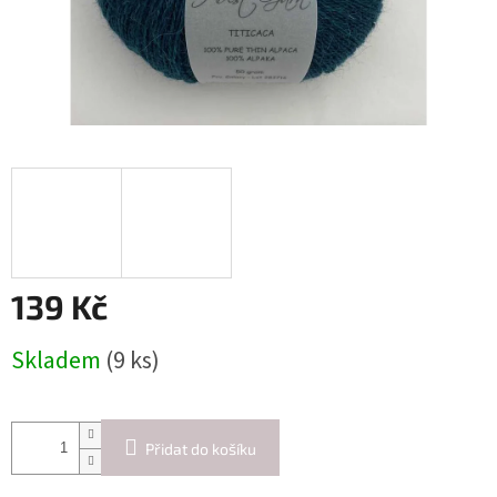
139 Kč
Měrná
Skladem
(9 ks)
cena:
Přidat do košíku