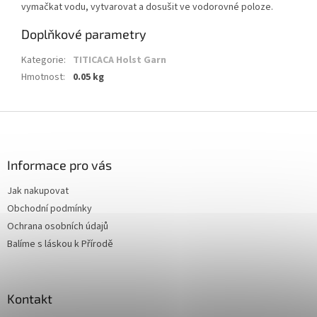
vymačkat vodu, vytvarovat a dosušit ve vodorovné poloze.
Doplňkové parametry
Kategorie
:
TITICACA Holst Garn
Hmotnost
:
0.05 kg
Z
á
p
a
Informace pro vás
t
Jak nakupovat
í
Obchodní podmínky
Ochrana osobních údajů
Balíme s láskou k Přírodě
Kontakt