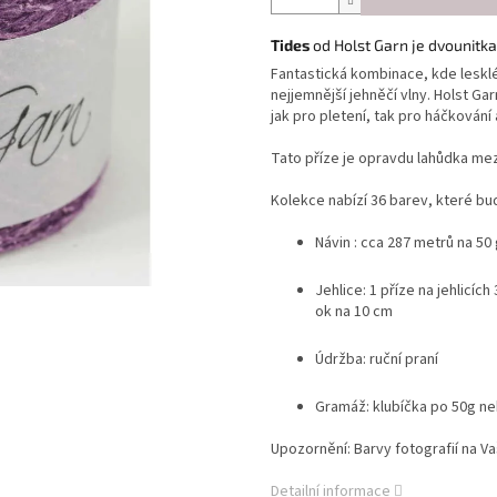
Tides
od Holst Garn je dvounitk
Fantastická kombinace, kde leskl
nejjemnější jehněčí vlny. Holst Ga
jak pro pletení, tak pro háčkování
Tato příze je opravdu lahůdka mezi
Kolekce nabízí 36 barev, které b
Návin : cca 287 metrů na 50
Jehlice: 1 příze na jehlicíc
ok na 10 cm
Údržba: ruční praní
Gramáž: klubíčka po 50g n
Upozornění: Barvy fotografií na 
Detailní informace