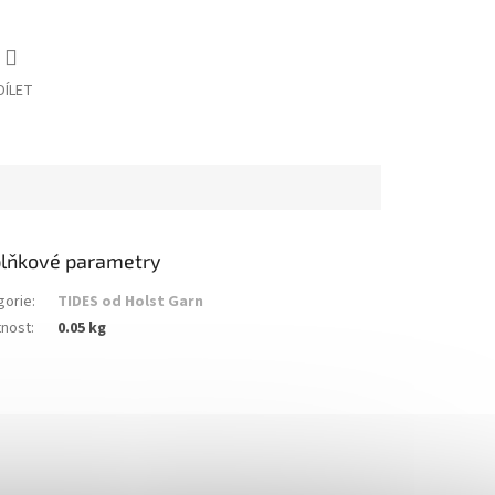
DÍLET
lňkové parametry
gorie
:
TIDES od Holst Garn
nost
:
0.05 kg