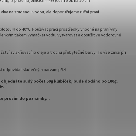
10 cm),
2 příze na jehlicích 4-4½ (cca 16 ok na 10 cm
m vlna na studenou vodou, ale doporučujeme ruční praní
plotou !!! do 40°C. Používat prací prostředky vhodné na praní vlny.
 a lehkým tlakem vymačkat vodu, vytvarovat a dosušit ve vodorovné
tví zvlákňovacího oleje a trochu přebytečné barvy. To vše zmizí při
sí odpovídat skutečným barvám přízí
kud objednáte sudý počet 50g klubíček, bude dodáno po 100g.
it.
šte prosím do poznámky...