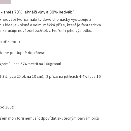
a - směs 70% jehněčí vlny a 30% hedvábí.
é hedvábí tvořící malé tvídové chomáčky vystupuje z
rn Tides je krásná a velmi měkká příze, která je fantastická
 a zaručuje nevšední zážitek z tvoření i jeho výsledku.
 přízemi :-)
udeme postupně doplňovat.
 gramů , cca
574 metrů na 100gramů
h 3-3½ (cca 25 ok na 10 cm),
2 příze na jehlicích 4-4½ (cca 16
ebo 100g
Vašem monitoru nemusí odpovídat skutečným barvám přízí