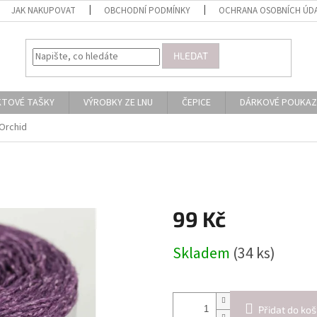
JAK NAKUPOVAT
OBCHODNÍ PODMÍNKY
OCHRANA OSOBNÍCH ÚD
HLEDAT
KTOVÉ TAŠKY
VÝROBKY ZE LNU
ČEPICE
DÁRKOVÉ POUKAZ
Orchid
99 Kč
Měrná
Skladem
(34 ks)
cena:
Přidat do koš