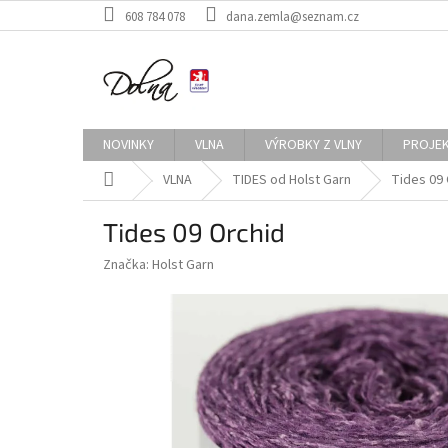
Přejít
608 784 078
dana.zemla@seznam.cz
na
obsah
NOVINKY
VLNA
VÝROBKY Z VLNY
PROJE
Domů
VLNA
TIDES od Holst Garn
Tides 09 
Tides 09 Orchid
Značka:
Holst Garn