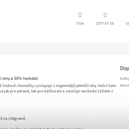
TISK
ZEPTAT SE
S
Dop
í vlny a 30% hedvábí.
Kate
Hmot
é tvídové chomáčky vystupuje z nejjemnější jehněčí vlny. Holst Garn
ká jak pro pletení, tak pro háčkování a zaručuje nevšední zážitek z
rů na 100gramů