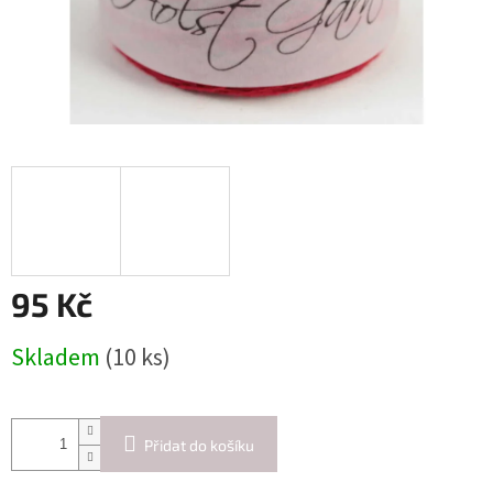
95 Kč
Měrná
Skladem
(10 ks)
cena:
Přidat do košíku