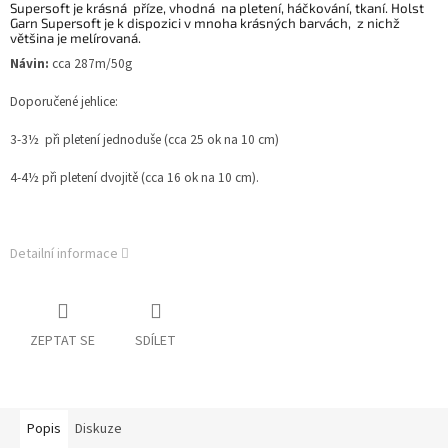
Supersoft je krásná příze, vhodná na pletení, háčkování, tkaní. Holst
Garn Supersoft je k dispozici v mnoha krásných barvách, z nichž
většina je melírovaná.
Návin:
cca 287m/50g
Doporučené jehlice:
3-3½ při pletení jednoduše (cca 25 ok na 10 cm)
4-4½ při pletení dvojitě (cca 16 ok na 10 cm).
Detailní informace
ZEPTAT SE
SDÍLET
Popis
Diskuze