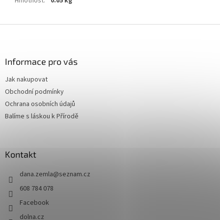
Hmotnost
:
0.05 kg
Z
á
p
a
Informace pro vás
t
Jak nakupovat
í
Obchodní podmínky
Ochrana osobních údajů
Balíme s láskou k Přírodě
Kontakt
dana.zemla
@
seznam.cz
608 784 078
Facebook
dolna.cz