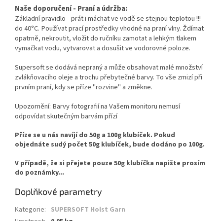
Naše doporučení - Praní a údržba:
Základní pravidlo - prát i máchat ve vodě se stejnou teplotou !!!
do 40°C. Používat prací prostředky vhodné na praní vlny. Ždímat
opatrně, nekroutit, vložit do ručníku zamotat a lehkým tlakem
vymačkat vodu, vytvarovat a dosušit ve vodorovné poloze.
Supersoft se dodává nepraný a může obsahovat malé množství
zvlákňovacího oleje a trochu přebytečné barvy.
To vše
zmizí při
prvním praní, kdy se příze "rozvine" a změkne.
Upozornění: Barvy fotografií na Vašem monitoru nemusí
odpovídat skutečným barvám přízí
Příze se u nás navíjí do 50g a 100g klubíček. Pokud
objednáte sudý počet 50g klubíček, bude dodáno po 100g.
V případě, že si přejete pouze 50g klubíčka napište prosím
do poznámky...
Doplňkové parametry
Kategorie
:
SUPERSOFT Holst Garn