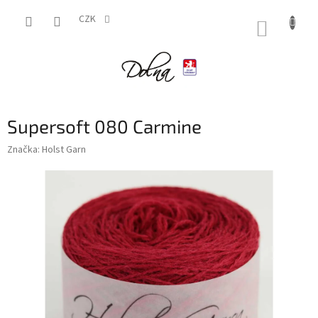
Přejít
na
CZK
NÁKUP
obsah
KOŠÍK
Supersoft 080 Carmine
Značka:
Holst Garn