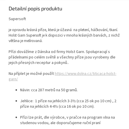
Detailní popis produktu
Supersoft
je opravdu krásná příze, která je úžasná na pletení, háčkování, tkaní.
Holst Garn Supersoft je k dispozici v mnoha krásných barvách, z nichž
většina je melírovaná.
Přízi dovážíme z Dánska od firmy Holst Garn. Spolupracují s
přádelnami po celém světě a všechny příze jsou vyrobeny dle
jejich přesných receptur a pokynů..
Na příplet je možné použít
https://www.dolna.cz/titicaca-holst-
garn/
Návin: cca
287 metrů na 50 gramů.
Jehlice: 1 příze na jehlicích 3-3½ (cca 25 ok po 10 cm) , 2
příze
na jehlicích 4-4½ (cca 16 ok po 10 cm).
Přízi lze prát, dle výrobce, v pračce na program vlna na
studenou vodou, ale doporučujeme ruční praní