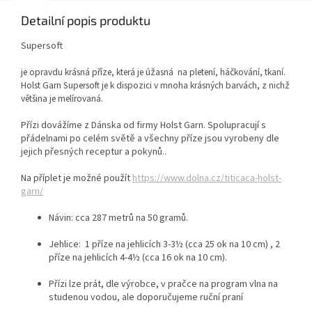
Detailní popis produktu
Supersoft
je opravdu krásná příze, která je úžasná na pletení, háčkování, tkaní.
Holst Garn Supersoft je k dispozici v mnoha krásných barvách, z nichž
většina je melírovaná.
Přízi dovážíme z Dánska od firmy Holst Garn. Spolupracují s
přádelnami po celém světě a všechny příze jsou vyrobeny dle
jejich přesných receptur a pokynů..
Na příplet je možné použít
https://www.dolna.cz/titicaca-holst-
garn/
Návin: cca
287 metrů na 50 gramů.
Jehlice: 1 příze na jehlicích 3-3½ (cca 25 ok na 10 cm) , 2
příze
na jehlicích 4-4½ (cca 16 ok na 10 cm).
Přízi lze prát, dle výrobce, v pračce na program vlna na
studenou vodou, ale doporučujeme ruční praní