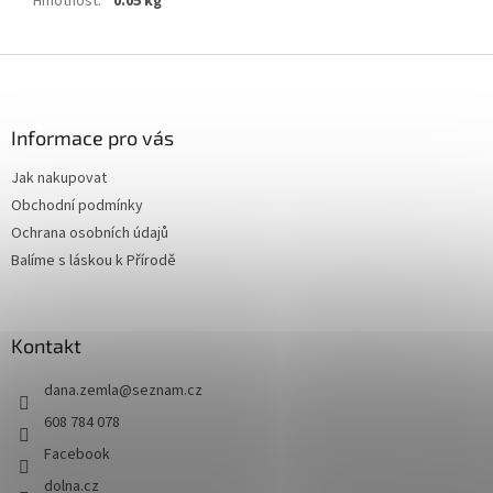
Hmotnost
:
0.05 kg
Z
á
p
a
Informace pro vás
t
Jak nakupovat
í
Obchodní podmínky
Ochrana osobních údajů
Balíme s láskou k Přírodě
Kontakt
dana.zemla
@
seznam.cz
608 784 078
Facebook
dolna.cz