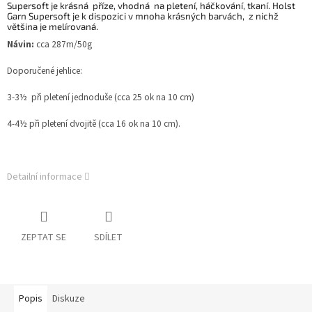
Supersoft je krásná příze, vhodná na pletení, háčkování, tkaní. Holst
Garn Supersoft je k dispozici v mnoha krásných barvách, z nichž
většina je melírovaná.
Návin:
cca 287m/50g
Doporučené jehlice:
3-3½ při pletení jednoduše (cca 25 ok na 10 cm)
4-4½ při pletení dvojitě (cca 16 ok na 10 cm).
Detailní informace
ZEPTAT SE
SDÍLET
Popis
Diskuze