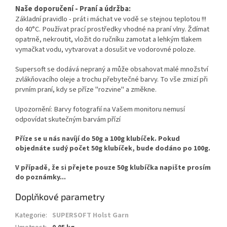
Naše doporučení - Praní a údržba:
Základní pravidlo - prát i máchat ve vodě se stejnou teplotou !!!
do 40°C. Používat prací prostředky vhodné na praní vlny. Ždímat
opatrně, nekroutit, vložit do ručníku zamotat a lehkým tlakem
vymačkat vodu, vytvarovat a dosušit ve vodorovné poloze.
Supersoft se dodává nepraný a může obsahovat malé množství
zvlákňovacího oleje a trochu přebytečné barvy.
To vše
zmizí při
prvním praní, kdy se příze "rozvine" a změkne.
Upozornění: Barvy fotografií na Vašem monitoru nemusí
odpovídat skutečným barvám přízí
Příze se u nás navíjí do 50g a 100g klubíček. Pokud
objednáte sudý počet 50g klubíček, bude dodáno po 100g.
V případě, že si přejete pouze 50g klubíčka napište prosím
do poznámky...
Doplňkové parametry
Kategorie
:
SUPERSOFT Holst Garn