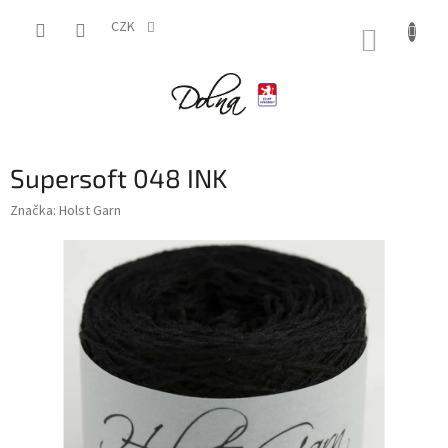
Přejít
na
CZK
NÁKUP
obsah
KOŠÍK
Supersoft 048 INK
Značka:
Holst Garn