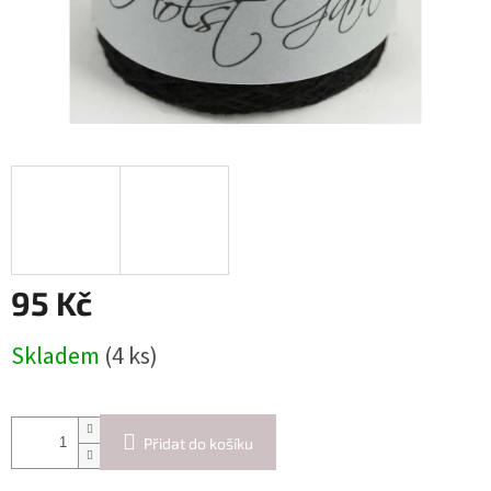
95 Kč
Měrná
Skladem
(4 ks)
cena:
Přidat do košíku