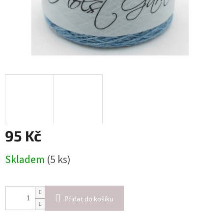
95 Kč
Měrná
Skladem
(5 ks)
cena:
Přidat do košíku