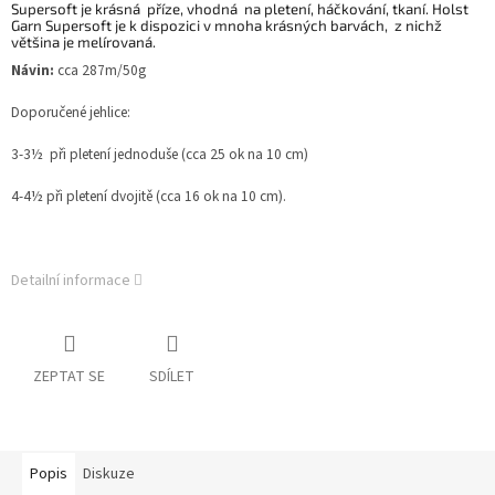
Supersoft je krásná příze, vhodná na pletení, háčkování, tkaní. Holst
Garn Supersoft je k dispozici v mnoha krásných barvách, z nichž
většina je melírovaná.
Návin:
cca 287m/50g
Doporučené jehlice:
3-3½ při pletení jednoduše (cca 25 ok na 10 cm)
4-4½ při pletení dvojitě (cca 16 ok na 10 cm).
Detailní informace
ZEPTAT SE
SDÍLET
Popis
Diskuze