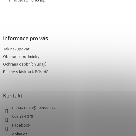
Hmotnost
:
0.05 kg
Z
á
p
a
Informace pro vás
t
Jak nakupovat
í
Obchodní podmínky
Ochrana osobních údajů
Balíme s láskou k Přírodě
Kontakt
dana.zemla
@
seznam.cz
608 784 078
Facebook
dolna.cz