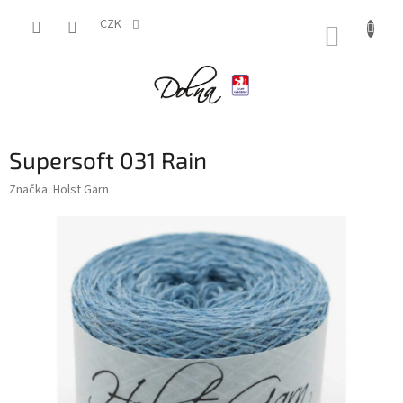
Přejít
na
CZK
NÁKUP
obsah
KOŠÍK
Supersoft 031 Rain
Značka:
Holst Garn