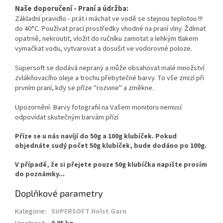
Naše doporučení - Praní a údržba:
Základní pravidlo - prát i máchat ve vodě se stejnou teplotou !!!
do 40°C. Používat prací prostředky vhodné na praní vlny. Ždímat
opatrně, nekroutit, vložit do ručníku zamotat a lehkým tlakem
vymačkat vodu, vytvarovat a dosušit ve vodorovné poloze.
Supersoft se dodává nepraný a může obsahovat malé množství
zvlákňovacího oleje a trochu přebytečné barvy.
To vše
zmizí při
prvním praní, kdy se příze "rozvine" a změkne.
Upozornění: Barvy fotografií na Vašem monitoru nemusí
odpovídat skutečným barvám přízí
Příze se u nás navíjí do 50g a 100g klubíček. Pokud
objednáte sudý počet 50g klubíček, bude dodáno po 100g.
V případě, že si přejete pouze 50g klubíčka napište prosím
do poznámky...
Doplňkové parametry
Kategorie
:
SUPERSOFT Holst Garn