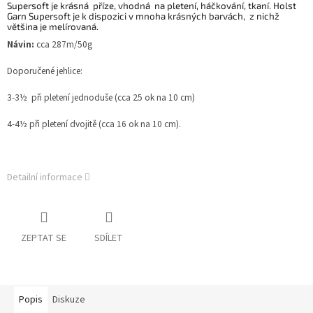
Supersoft je krásná příze, vhodná na pletení, háčkování, tkaní. Holst
Garn Supersoft je k dispozici v mnoha krásných barvách, z nichž
většina je melírovaná.
Návin:
cca 287m/50g
Doporučené jehlice:
3-3½ při pletení jednoduše (cca 25 ok na 10 cm)
4-4½ při pletení dvojitě (cca 16 ok na 10 cm).
Detailní informace
ZEPTAT SE
SDÍLET
Popis
Diskuze