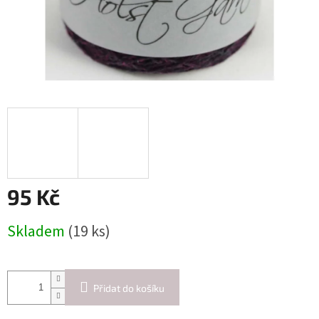
95 Kč
Měrná
Skladem
(19 ks)
cena:
Přidat do košíku