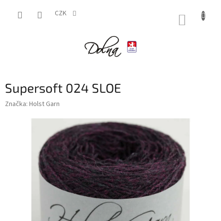
Přejít
na
CZK
NÁKUP
obsah
KOŠÍK
Supersoft 024 SLOE
Značka:
Holst Garn