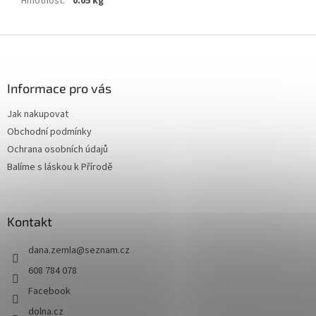
Hmotnost
:
0.05 kg
Z
á
p
a
Informace pro vás
t
Jak nakupovat
í
Obchodní podmínky
Ochrana osobních údajů
Balíme s láskou k Přírodě
Kontakt
dana.zemla
@
seznam.cz
608 784 078
Facebook
dolna.cz