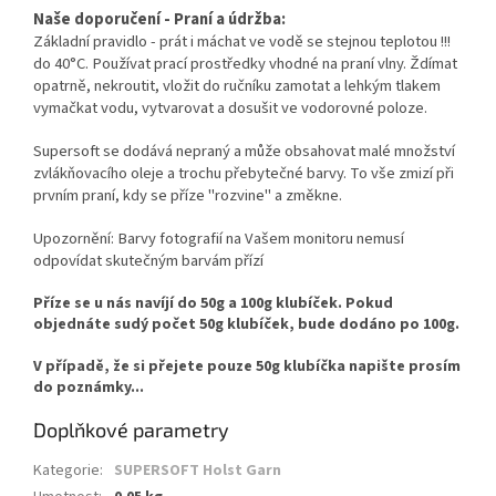
Naše doporučení - Praní a údržba:
Základní pravidlo - prát i máchat ve vodě se stejnou teplotou !!!
do 40°C. Používat prací prostředky vhodné na praní vlny. Ždímat
opatrně, nekroutit, vložit do ručníku zamotat a lehkým tlakem
vymačkat vodu, vytvarovat a dosušit ve vodorovné poloze.
Supersoft se dodává nepraný a může obsahovat malé množství
zvlákňovacího oleje a trochu přebytečné barvy.
To vše
zmizí při
prvním praní, kdy se příze "rozvine" a změkne.
Upozornění: Barvy fotografií na Vašem monitoru nemusí
odpovídat skutečným barvám přízí
Příze se u nás navíjí do 50g a 100g klubíček. Pokud
objednáte sudý počet 50g klubíček, bude dodáno po 100g.
V případě, že si přejete pouze 50g klubíčka napište prosím
do poznámky...
Doplňkové parametry
Kategorie
:
SUPERSOFT Holst Garn