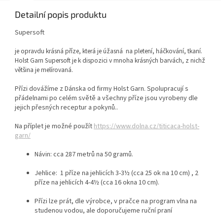
Detailní popis produktu
Supersoft
je opravdu krásná příze, která je úžasná na pletení, háčkování, tkaní.
Holst Garn Supersoft je k dispozici v mnoha krásných barvách, z nichž
většina je melírovaná.
Přízi dovážíme z Dánska od firmy Holst Garn. Spolupracují s
přádelnami po celém světě a všechny příze jsou vyrobeny dle
jejich přesných receptur a pokynů..
Na příplet je možné použít
https://www.dolna.cz/titicaca-holst-
garn/
Návin: cca
287 metrů na 50 gramů.
Jehlice: 1 příze na jehlicích 3-3½ (cca 25 ok na 10 cm) , 2
příze
na jehlicích 4-4½ (cca 16 okna 10 cm).
Přízi lze prát, dle výrobce, v pračce na program vlna na
studenou vodou, ale doporučujeme ruční praní