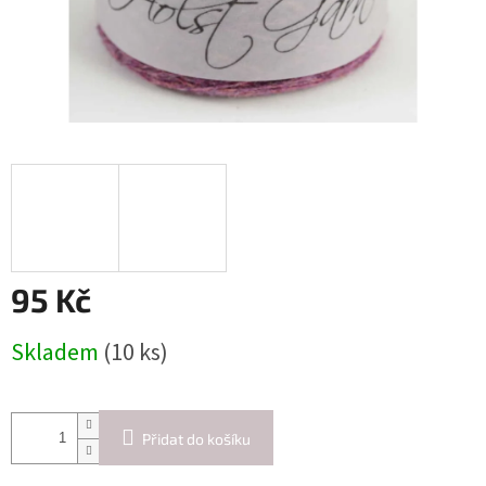
95 Kč
Měrná
Skladem
(10 ks)
cena:
Přidat do košíku