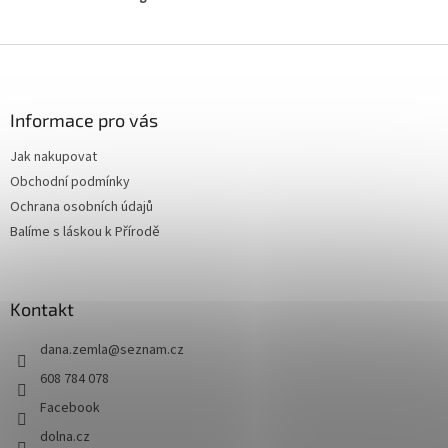
Z
á
p
a
Informace pro vás
t
Jak nakupovat
í
Obchodní podmínky
Ochrana osobních údajů
Balíme s láskou k Přírodě
Kontakt
dana.zemla
@
seznam.cz
608 784 078
Facebook
dolna.cz