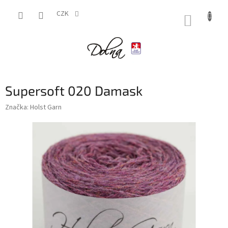
Přejít
na
CZK
NÁKUP
obsah
KOŠÍK
Supersoft 020 Damask
Značka:
Holst Garn