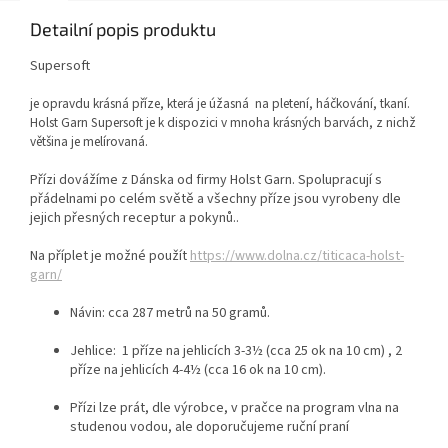
Detailní popis produktu
Supersoft
je opravdu krásná příze, která je úžasná na pletení, háčkování, tkaní.
Holst Garn Supersoft je k dispozici v mnoha krásných barvách, z nichž
většina je melírovaná.
Přízi dovážíme z Dánska od firmy Holst Garn. Spolupracují s
přádelnami po celém světě a všechny příze jsou vyrobeny dle
jejich přesných receptur a pokynů..
Na příplet je možné použít
https://www.dolna.cz/titicaca-holst-
garn/
Návin: cca
287 metrů na 50 gramů.
Jehlice: 1 příze na jehlicích 3-3½ (cca 25 ok na 10 cm) , 2
příze
na jehlicích 4-4½ (cca 16 ok na 10 cm).
Přízi lze prát, dle výrobce, v pračce na program vlna na
studenou vodou, ale doporučujeme ruční praní