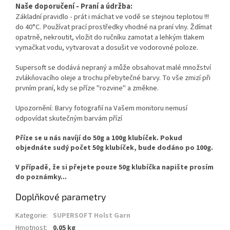
Naše doporučení - Praní a údržba:
Základní pravidlo - prát i máchat ve vodě se stejnou teplotou !!!
do 40°C. Používat prací prostředky vhodné na praní vlny. Ždímat
opatrně, nekroutit, vložit do ručníku zamotat a lehkým tlakem
vymačkat vodu, vytvarovat a dosušit ve vodorovné poloze.
Supersoft se dodává nepraný a může obsahovat malé množství
zvlákňovacího oleje a trochu přebytečné barvy.
To vše
zmizí při
prvním praní, kdy se příze "rozvine" a změkne.
Upozornění: Barvy fotografií na Vašem monitoru nemusí
odpovídat skutečným barvám přízí
Příze se u nás navíjí do 50g a 100g klubíček. Pokud
objednáte sudý počet 50g klubíček, bude dodáno po 100g.
V případě, že si přejete pouze 50g klubíčka napište prosím
do poznámky...
Doplňkové parametry
Kategorie
:
SUPERSOFT Holst Garn
Hmotnost
:
0.05 kg