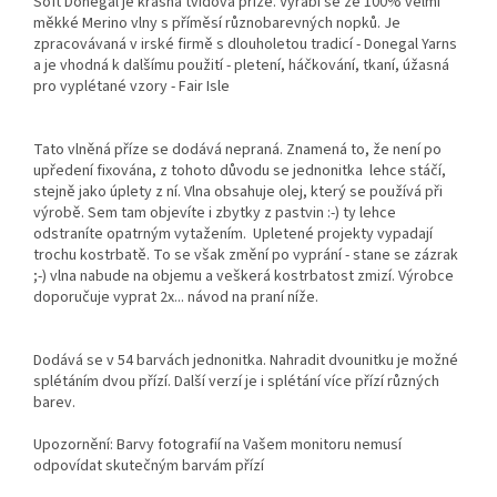
Soft Donegal je krásná tvídová příze. Vyrábí se ze 100% velmi
měkké Merino vlny s příměsí různobarevných nopků. Je
zpracovávaná v irské firmě s dlouholetou tradicí - Donegal Yarns
a je vhodná k dalšímu použití - pletení, háčkování, tkaní, úžasná
pro vyplétané vzory - Fair Isle
Tato vlněná příze se dodává nepraná. Znamená to, že není po
upředení fixována, z tohoto důvodu se jednonitka lehce stáčí,
stejně jako úplety z ní. Vlna obsahuje olej, který se používá při
výrobě. Sem tam objevíte i zbytky z pastvin :-) ty lehce
odstraníte opatrným vytažením. Upletené projekty vypadají
trochu kostrbatě. To se však změní po vyprání - stane se zázrak
;-) vlna nabude na objemu a veškerá kostrbatost zmizí. Výrobce
doporučuje vyprat 2x... návod na praní níže.
Dodává se v 54 barvách jednonitka. Nahradit dvounitku je možné
splétáním dvou přízí. Další verzí je i splétání více přízí různých
barev.
Upozornění: Barvy fotografií na Vašem monitoru nemusí
odpovídat skutečným barvám přízí