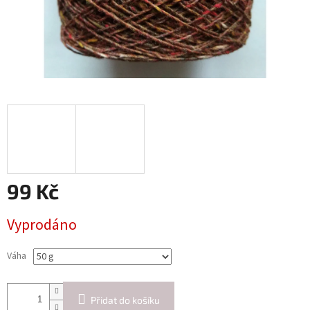
99 Kč
Měrná
Vyprodáno
cena:
Váha
Přidat do košíku