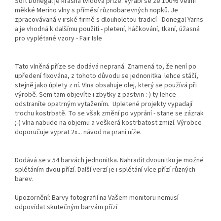
Soft Donegal je krásná tvídová příze. Vyrábí se ze 100% velmi
měkké Merino vlny s příměsí různobarevných nopků. Je
zpracovávaná v irské firmě s dlouholetou tradicí - Donegal Yarns
a je vhodná k dalšímu použití - pletení, háčkování, tkaní, úžasná
pro vyplétané vzory - Fair Isle
Tato vlněná příze se dodává nepraná. Znamená to, že není po
upředení fixována, z tohoto důvodu se jednonitka lehce stáčí,
stejně jako úplety z ní. Vlna obsahuje olej, který se používá při
výrobě. Sem tam objevíte i zbytky z pastvin :-) ty lehce
odstraníte opatrným vytažením. Upletené projekty vypadají
trochu kostrbatě. To se však změní po vyprání - stane se zázrak
;-) vlna nabude na objemu a veškerá kostrbatost zmizí. Výrobce
doporučuje vyprat 2x... návod na praní níže.
Dodává se v 54 barvách jednonitka. Nahradit dvounitku je možné
splétáním dvou přízí. Další verzí je i splétání více přízí různých
barev.
Upozornění: Barvy fotografií na Vašem monitoru nemusí
odpovídat skutečným barvám přízí