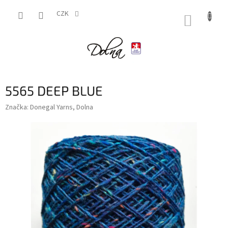
Přejít
na
CZK
NÁKUP
obsah
KOŠÍK
5565 DEEP BLUE
Značka:
Donegal Yarns, Dolna