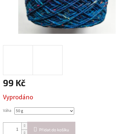
99 Kč
Měrná
Vyprodáno
cena:
Váha
Přidat do košíku