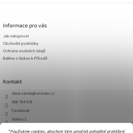
Z
á
p
a
Informace pro vás
t
Jak nakupovat
í
Obchodní podmínky
Ochrana osobních údajů
Balíme s láskou k Přírodě
Kontakt
dana.zemla
@
seznam.cz
608 784 078
Facebook
dolna.cz
"
Používáme cookies, abychom Vám umožnili pohodlné prohlížení