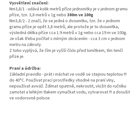
Vysvětlení značení:
Nm3,8/1 - udává kolik metrů příze jednonitky je v jednom gramu
příze, tzn. 3,8 metrů v 1g nebo
380m ve 100g
Nm3,8/2 - 2 značí, že se jedná o dvounitku, tzn. že v jednom
gramu příze je opět 3,8 metrů, ale protože je to dvounitka,
výsledná délka příze cca 1.9 metrů v 1g nebo cca 19 m ve 100g.
Je však třeba počítat s mírným zkrácením - cca 3 cm v jednom
metru na zákruty.
Z toho vyplývá, že čím je vyšší číslo před lomítkem, tím tenčí
příze je.
Praní a údržba:
Základní pravidlo - prát i máchat ve vodě se stejnou teplotou !!!
do 40°C. Používat prací prostředky vhodné na praní vlny,
nepoužívat aviváž. Ždímat opatrně, nekroutit, vložit do ručníku
zamotat a lehkým tlakem vymačkat vodu, vytvarovat !!! a dosušit
ve vodorovné poloze.