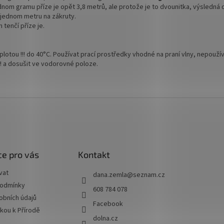
jednom gramu příze je opět 3,8 metrů, ale protože je to dvounitka, výsledná 
 jednom metru na zákruty.
 tenčí příze je.
plotou !!! do 40°C. Používat prací prostředky vhodné na praní vlny, nepoužív
! a dosušit ve vodorovné poloze.
e pro vás
Kontakt
vat
dana.zemla
@
seznam.cz
podmínky
608 784 078
obních údajů
Facebook
skou k Přírodě
dolna.cz