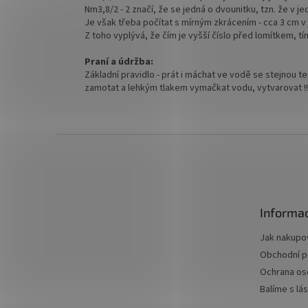
Nm3,8/2 - 2 značí, že se jedná o dvounitku, tzn. že v 
Je však třeba počítat s mírným zkrácením - cca 3 cm v
Z toho vyplývá, že čím je vyšší číslo před lomítkem, tím
Praní a údržba:
Základní pravidlo - prát i máchat ve vodě se stejnou te
zamotat a lehkým tlakem vymačkat vodu, vytvarovat !!
Z
á
p
a
t
Informac
í
Jak nakupo
Obchodní 
Ochrana os
Balíme s lá