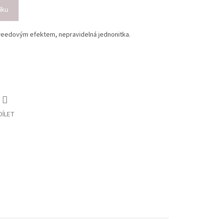
íku
weedovým efektem, nepravidelná jednonitka.
DÍLET