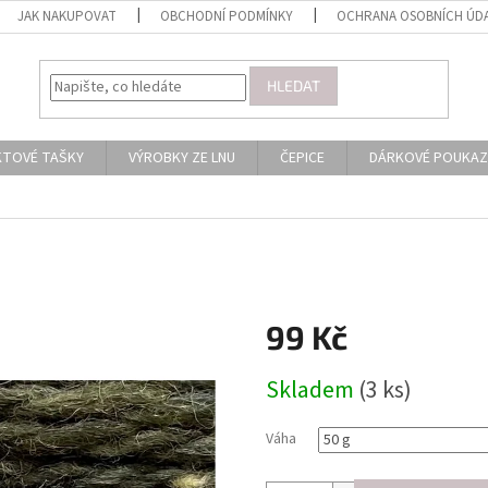
JAK NAKUPOVAT
OBCHODNÍ PODMÍNKY
OCHRANA OSOBNÍCH ÚD
HLEDAT
KTOVÉ TAŠKY
VÝROBKY ZE LNU
ČEPICE
DÁRKOVÉ POUKAZ
99 Kč
Měrná
Skladem
(3 ks)
cena:
Váha