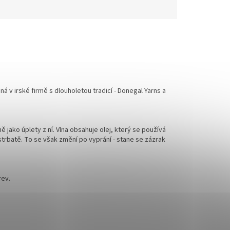
 v irské firmě s dlouholetou tradicí - Donegal Yarns a
jako úplety z ní. Vlna obsahuje olej, který se používá
strbatě. To se však změní po vyprání - stane se zázrak
rev.