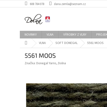
Přejít
608 784 078
dana.zemla@seznam.cz
na
obsah
NOVINKY
VLNA
VÝROBKY Z VLNY
PROJE
Domů
VLNA
SOFT DONEGAL
5561 MOOS
5561 MOOS
Značka:
Donegal Yarns, Dolna