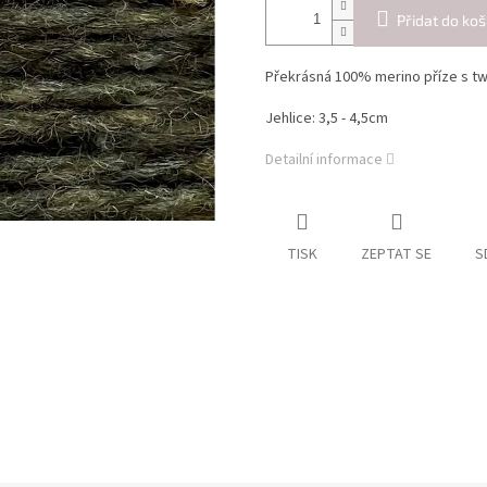
Přidat do koš
Překrásná 100% merino příze s t
Jehlice: 3,5 - 4,5cm
Detailní informace
TISK
ZEPTAT SE
S