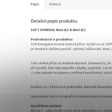
Popis
Diskuze
Detailní popis produktu
SOFT DONEGAL Nm3.8/1 & Nm3.8/2
Podrobnosti o produktu:
Soft Donegal je krásná tvídová příze. Vyrábí se ze 10
je vhodná k dalšímu použití - pletení, háčkování, tkaní,
Tato vlněná příze se dodává nepraná. Znamená to, že ne
při výrobě. Sem tam objevíte i zbytky z pastvin :-) ty
;-) vlna nabude na objemu a veškerá kostrbatost zmizí.
Dodává se v 54 barvách jednonitka. Nahradit dvounitku j
Upozornění: Barvy fotografií na Vašem monitoru nemu
Vysvětlení značení:
Nm3,8/1 - udává kolik metrů příze jednonitky je v jedn