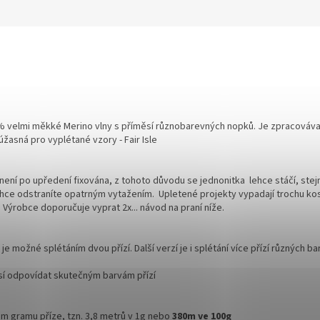
0% velmi měkké Merino vlny s příměsí různobarevných nopků. Je zpracovávaná
 úžasná pro vyplétané vzory - Fair Isle
ní po upředení fixována, z tohoto důvodu se jednonitka lehce stáčí, stejně 
 lehce odstraníte opatrným vytažením. Upletené projekty vypadají trochu ko
 Výrobce doporučuje vyprat 2x... návod na praní níže.
e možné splétáním dvou přízí. Další verzí je i splétání více přízí různých ba
sí odpovídat skutečným barvám přízí
om gramu příze, tzn. 3,8 metrů v 1g nebo
380m ve 100g