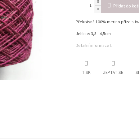
Přidat do koš
Překrásná 100% merino příze s t
Jehlice: 3,5 - 4,5cm
Detailní informace
TISK
ZEPTAT SE
S