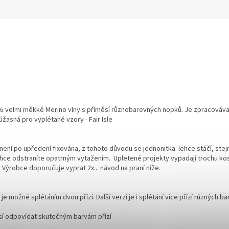
0% velmi měkké Merino vlny s příměsí různobarevných nopků. Je zpracovávaná
 úžasná pro vyplétané vzory - Fair Isle
ní po upředení fixována, z tohoto důvodu se jednonitka lehce stáčí, stejně 
 lehce odstraníte opatrným vytažením. Upletené projekty vypadají trochu ko
 Výrobce doporučuje vyprat 2x... návod na praní níže.
e možné splétáním dvou přízí. Další verzí je i splétání více přízí různých ba
sí odpovídat skutečným barvám přízí