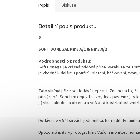
Popis
Diskuze
Detailní popis produktu
S
SOFT DONEGAL Nm3.8/1 & Nm3.8/2
Podrobnosti o produktu:
Soft Donegal je krásná tvídová příze. Vyrábí se ze 10
je vhodná k dalšímu použití - pletení, háčkování, tkaní,
Tato vlněná příze se dodává nepraná. Znamená to, že ne
při výrobě. Sem tam objevíte i zbytky z pastvin :-) ty
;-) vlna nabude na objemu a veškerá kostrbatost zmizí.
Dodává se v 54 barvách jednonitka. Nahradit dvounitku j
Upozornění: Barvy fotografií na Vašem monitoru nemu