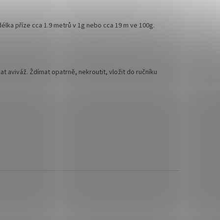
délka příze cca 1.9 metrů v 1g nebo cca 19 m ve 100g.
at aviváž. Ždímat opatrně, nekroutit, vložit do ručníku