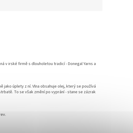
 v irské firmě s dlouholetou tradicí - Donegal Yarns a
jako úplety z ní. Vlna obsahuje olej, který se používá
strbatě. To se však změní po vyprání - stane se zázrak
rev.