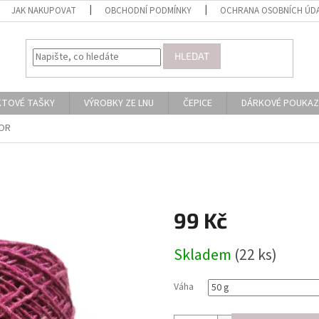
JAK NAKUPOVAT
OBCHODNÍ PODMÍNKY
OCHRANA OSOBNÍCH ÚD
HLEDAT
KTOVÉ TAŠKY
VÝROBKY ZE LNU
ČEPICE
DÁRKOVÉ POUKAZ
NOR
99 Kč
Měrná
Skladem
(22 ks)
cena:
Váha