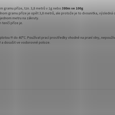
om gramu příze, tzn. 3,8 metrů v 1g nebo
380m ve 100g
jednom gramu příze je opět 3,8 metrů, ale protože je to dvounitka, výsledná 
 jednom metru na zákruty.
 tenčí příze je.
plotou !!! do 40°C. Používat prací prostředky vhodné na praní vlny, nepoužív
! a dosušit ve vodorovné poloze.