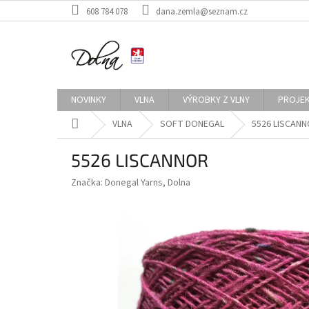
Přejít
608 784 078
dana.zemla@seznam.cz
na
obsah
NOVINKY
VLNA
VÝROBKY Z VLNY
PROJE
Domů
VLNA
SOFT DONEGAL
5526 LISCAN
5526 LISCANNOR
Značka:
Donegal Yarns, Dolna