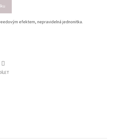
íku
weedovým efektem, nepravidelná jednonitka.
DÍLET