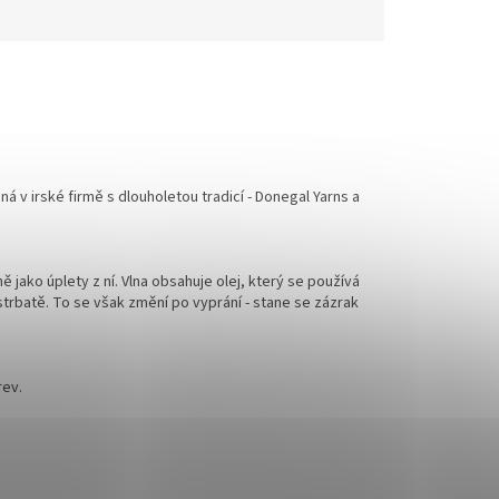
 v irské firmě s dlouholetou tradicí - Donegal Yarns a
jako úplety z ní. Vlna obsahuje olej, který se používá
strbatě. To se však změní po vyprání - stane se zázrak
rev.