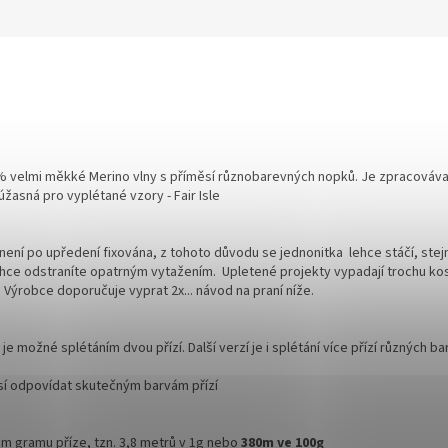
0% velmi měkké Merino vlny s příměsí různobarevných nopků. Je zpracovávaná
 úžasná pro vyplétané vzory - Fair Isle
ní po upředení fixována, z tohoto důvodu se jednonitka lehce stáčí, stejně 
 lehce odstraníte opatrným vytažením. Upletené projekty vypadají trochu ko
 Výrobce doporučuje vyprat 2x... návod na praní níže.
e možné splétáním dvou přízí. Další verzí je i splétání více přízí různých ba
sí odpovídat skutečným barvám přízí
om gramu příze, tzn. 3,8 metrů v 1g nebo
380m ve 100g