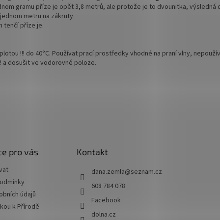
jednom gramu příze je opět 3,8 metrů, ale protože je to dvounitka, výsledná 
 jednom metru na zákruty.
 tenčí příze je.
plotou !!! do 40°C. Používat prací prostředky vhodné na praní vlny, nepoužív
! a dosušit ve vodorovné poloze.
e pro vás
Kontakt
vat
dana.zemla
@
seznam.cz
podmínky
608 784 078
obních údajů
Facebook
skou k Přírodě
dolna.cz