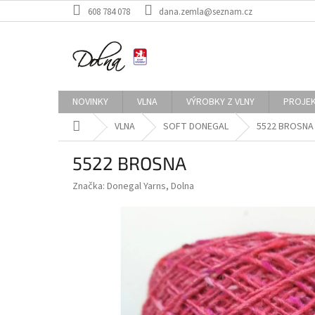
Přejít
608 784 078
dana.zemla@seznam.cz
na
obsah
NOVINKY
VLNA
VÝROBKY Z VLNY
PROJE
Domů
VLNA
SOFT DONEGAL
5522 BROSNA
5522 BROSNA
Značka:
Donegal Yarns, Dolna