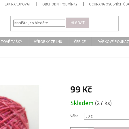
JAK NAKUPOVAT
OBCHODNÍ PODMÍNKY
OCHRANA OSOBNÍCH ÚD
HLEDAT
KTOVÉ TAŠKY
VÝROBKY ZE LNU
ČEPICE
DÁRKOVÉ POUKAZ
99 Kč
Měrná
Skladem
(27 ks)
cena:
Váha