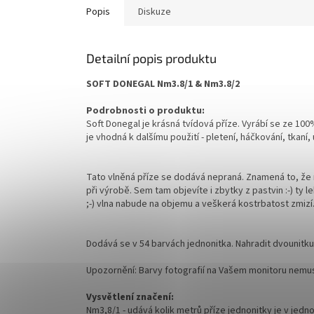
Popis
Diskuze
Detailní popis produktu
SOFT DONEGAL Nm3.8/1 & Nm3.8/2
Podrobnosti o produktu:
Soft Donegal je krásná tvídová příze. Vyrábí se ze 10
je vhodná k dalšímu použití - pletení, háčkování, tkaní,
Tato vlněná příze se dodává nepraná. Znamená to, že ne
při výrobě. Sem tam objevíte i zbytky z pastvin :-) ty
;-) vlna nabude na objemu a veškerá kostrbatost zmizí.
Dodává se v 54 barvách jednonitka. Nahradit dvounitku j
Upozornění: Barvy fotografií na Vašem monitoru nemu
Vysvětlení značení:
Nm3,8/1 - udává kolik metrů příze jednonitky je v jedn