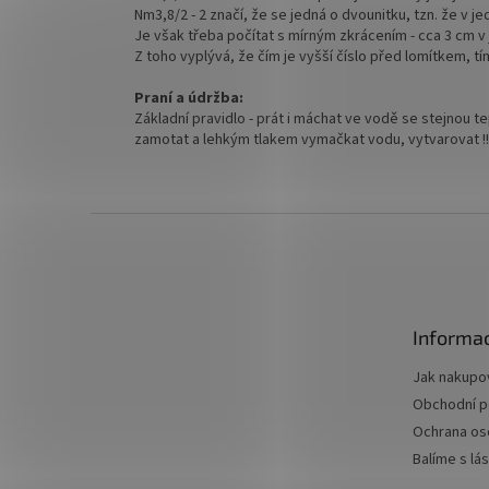
Nm3,8/2 - 2 značí, že se jedná o dvounitku, tzn. že v 
Je však třeba počítat s mírným zkrácením - cca 3 cm v
Z toho vyplývá, že čím je vyšší číslo před lomítkem, tím
Praní a údržba:
Základní pravidlo - prát i máchat ve vodě se stejnou te
zamotat a lehkým tlakem vymačkat vodu, vytvarovat !!
Z
á
p
a
t
Informac
í
Jak nakupo
Obchodní 
Ochrana os
Balíme s lá