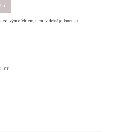
íku
weedovým efektem, nepravidelná jednonitka.
DÍLET