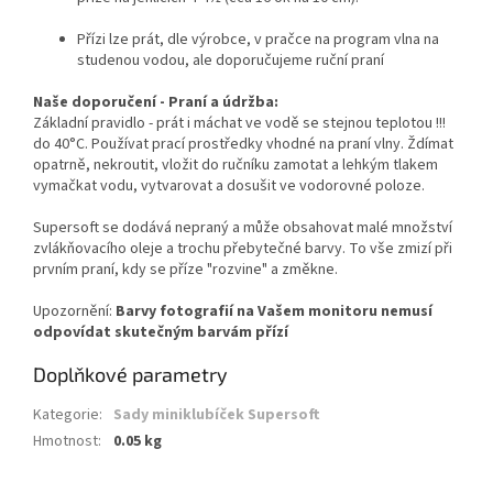
Přízi lze prát, dle výrobce, v pračce na program vlna na
studenou vodou, ale doporučujeme ruční praní
Naše doporučení - Praní a údržba:
Základní pravidlo - prát i máchat ve vodě se stejnou teplotou !!!
do 40°C. Používat prací prostředky vhodné na praní vlny. Ždímat
opatrně, nekroutit, vložit do ručníku zamotat a lehkým tlakem
vymačkat vodu, vytvarovat a dosušit ve vodorovné poloze.
Supersoft se dodává nepraný a může obsahovat malé množství
zvlákňovacího oleje a trochu přebytečné barvy. To vše zmizí při
prvním praní, kdy se příze "rozvine" a změkne.
Upozornění:
Barvy fotografií na Vašem monitoru nemusí
odpovídat skutečným barvám přízí
Doplňkové parametry
Kategorie
:
Sady miniklubíček Supersoft
Hmotnost
:
0.05 kg