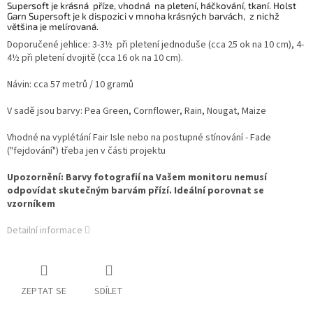
Supersoft je krásná příze, vhodná na pletení, háčkování, tkaní. Holst
Garn Supersoft je k dispozici v mnoha krásných barvách, z nichž
většina je melírovaná.
Doporučené jehlice:
3-3½ při pletení jednoduše (cca 25 ok na 10 cm),
4-
4½ při pletení dvojitě (cca 16 ok na 10 cm).
Návin: cca 57 metrů / 10 gramů
V sadě jsou barvy: Pea Green, Cornflower, Rain, Nougat, Maize
Vhodné na vyplétání Fair Isle nebo na postupné stínování - Fade
("fejdování") třeba jen v části projektu
Upozornění: Barvy fotografií na Vašem monitoru nemusí
odpovídat skutečným barvám přízí. Ideální porovnat se
vzorníkem
Detailní informace
ZEPTAT SE
SDÍLET