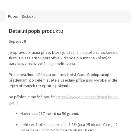
Popis
Diskuze
Detailní popis produktu
Supersoft
je opravdu krásná příze, která je úžasná na pletení, háčkování,
tkaní. Holst Garn Supersoft je k dispozici v mnoha krásných
barvách, z nichž většina je melírovaná.
Přízi dovážíme z Dánska od firmy Holst Garn. Spolupracují s
přádelnami po celém světě a všechny příze jsou vyrobeny dle
jejich přesných receptur a pokynů..
Na příplet je možné použít
https://www.dolna.cz/titicaca-holst-
garn/
Návin: cca 287 metrů na 50 gramů.
Jehlice: 1 příze na jehlicích 3-3½ (cca 25 ok na 10 cm) , 2
příze
na jehlicích 4-4½ (cca 16 ok na 10 cm).