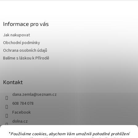
Z
á
p
a
Informace pro vás
t
Jak nakupovat
í
Obchodní podmínky
Ochrana osobních údajů
Balíme s láskou k Přírodě
Kontakt
dana.zemla
@
seznam.cz
608 784 078
Facebook
dolna.cz
"
Používáme cookies, abychom Vám umožnili pohodlné prohlížení