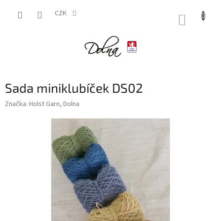
Přejít
na
CZK
NÁKUP
obsah
KOŠÍK
Sada miniklubíček DS02
Značka:
Holst Garn, Dolna