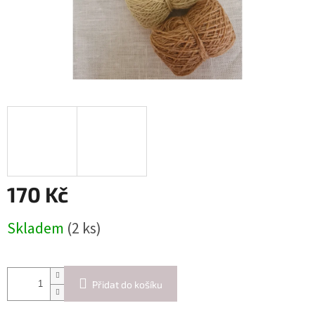
170 Kč
Měrná
Skladem
(2 ks)
cena:
Přidat do košíku