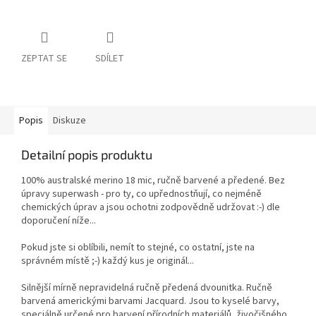
ZEPTAT SE
SDÍLET
Popis
Diskuze
Detailní popis produktu
100% australské merino 18 mic, ručně barvené a předené. Bez
úpravy superwash - pro ty, co upřednostňují, co nejméně
chemických úprav a jsou ochotni zodpovědně udržovat :-) dle
doporučení níže...
Pokud jste si oblíbili, nemít to stejné, co ostatní, jste na
správném místě ;-) každý kus je originál...
Silnější mírně nepravidelná ručně předená dvounitka. Ručně
barvená americkými barvami Jacquard. Jsou to kyselé barvy,
speciálně určené pro barvení přírodních materiálů, živočišného