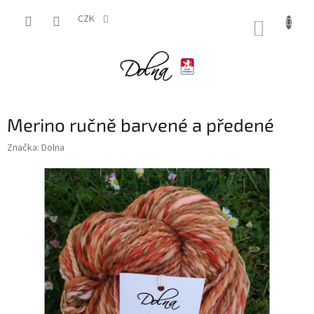
Přejít
na
CZK
NÁKUP
obsah
KOŠÍK
Merino ručně barvené a předené
Značka:
Dolna