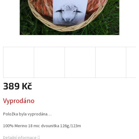
389 Kč
Měrná
Vyprodáno
cena:
Položka byla vyprodána…
100% Merino 18 mic dvounitka 126g/123m
Detailní informace