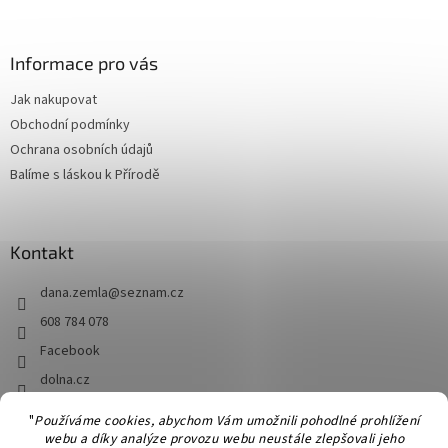
á
p
a
Informace pro vás
t
Jak nakupovat
í
Obchodní podmínky
Ochrana osobních údajů
Balíme s láskou k Přírodě
Kontakt
dana.zemla
@
seznam.cz
608 784 078
Facebook
dolna.cz
"
Používáme cookies, abychom Vám umožnili pohodlné prohlížení
webu a díky analýze provozu webu neustále zlepšovali jeho