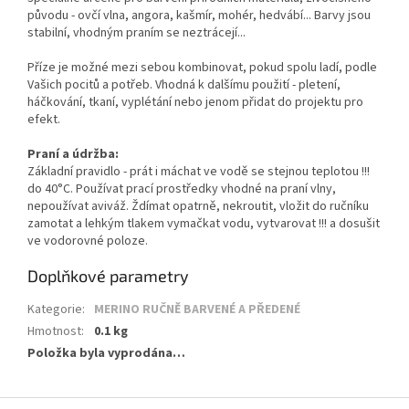
původu - ovčí vlna, angora, kašmír, mohér, hedvábí... Barvy jsou
stabilní, vhodným praním se neztrácejí...
Příze je možné mezi sebou kombinovat, pokud spolu ladí, podle
Vašich pocitů a potřeb. Vhodná k dalšímu použití - pletení,
háčkování, tkaní, vyplétání nebo jenom přidat do projektu pro
efekt.
Praní a údržba:
Základní pravidlo - prát i máchat ve vodě se stejnou teplotou !!!
do 40°C. Používat prací prostředky vhodné na praní vlny,
nepoužívat aviváž. Ždímat opatrně, nekroutit, vložit do ručníku
zamotat a lehkým tlakem vymačkat vodu, vytvarovat !!! a dosušit
ve vodorovné poloze.
Doplňkové parametry
Kategorie
:
MERINO RUČNĚ BARVENÉ A PŘEDENÉ
Hmotnost
:
0.1 kg
Položka byla vyprodána…
Z