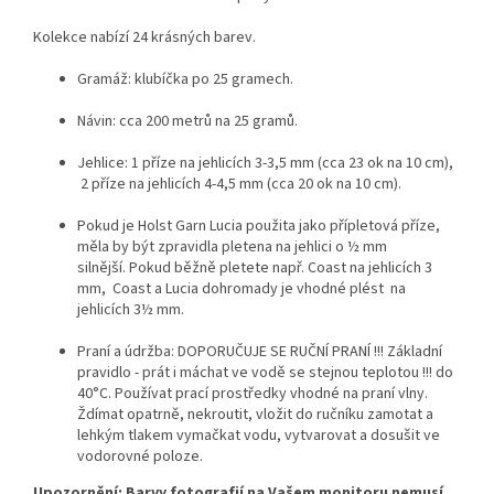
Kolekce nabízí 24 krásných barev.
Gramáž: klubíčka po 25 gramech.
Návin: cca 200 metrů na 25 gramů.
Jehlice: 1 příze na jehlicích 3-3,5 mm (cca 23 ok na 10 cm),
2 příze na jehlicích 4-4,5 mm (cca 20 ok na 10 cm).
Pokud je Holst Garn Lucia použita jako přípletová příze,
měla by být zpravidla pletena na jehlici o ½ mm
silnější. Pokud běžně pletete např. Coast na jehlicích 3
mm, Coast a Lucia dohromady je vhodné plést na
jehlicích 3½ mm.
Praní a údržba: DOPORUČUJE SE RUČNÍ PRANÍ !!! Základní
pravidlo - prát i máchat ve vodě se stejnou teplotou !!! do
40°C. Používat prací prostředky vhodné na praní vlny.
Ždímat opatrně, nekroutit, vložit do ručníku zamotat a
lehkým tlakem vymačkat vodu, vytvarovat a dosušit ve
vodorovné poloze.
Upozornění: Barvy fotografií na Vašem monitoru nemusí