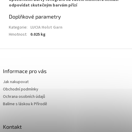
odpovídat skutečným barvám přízí
Doplňkové parametry
Kategorie
:
LUCIA Holst Garn
Hmotnost
:
0.025 kg
Z
á
p
a
Informace pro vás
t
Jak nakupovat
í
Obchodní podmínky
Ochrana osobních údajů
Balíme s láskou k Přírodě
Kontakt