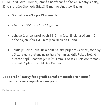
LUCIA Holst Garn - luxusní, jemná a nadýchaná příze 42 % baby alpaky,
35 % morušového hedvábí, 13 % merino vlny a 10 % jaku.
Gramáž: klubíčka po 25 gramech.
Návin: cca 200 metrů na 25 gramů.
Jehlice: 1 příze na jehlicích 3-3,5 mm (cca 23 ok na 10 cm),
2
příze na jehlicích 4-4,5 mm (cca 20 ok na 10 cm).
Pokud je Holst Garn Lucia použita jako přípletová příze, měla by
být zpravidla pletena na jehlici o ½ mm silnější. Pokud běžně
pletete např. Coast na jehlicích 3 mm, Coast a Lucia dohromady
je vhodné plést na jehlicích 3½ mm.
Upozornění: Barvy fotografií na Vašem monitoru nemusí
odpovídat skutečným barvám přízí
Detailní informace