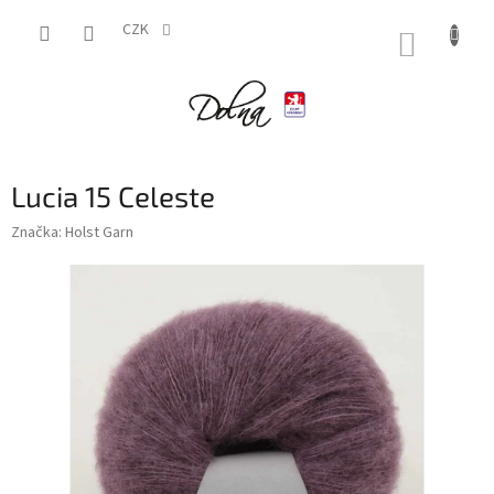
Přejít
na
CZK
NÁKUP
obsah
KOŠÍK
Lucia 15 Celeste
Značka:
Holst Garn