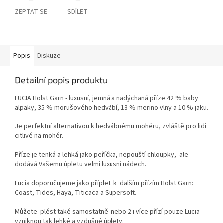
ZEPTAT SE
SDÍLET
Popis
Diskuze
Detailní popis produktu
LUCIA Holst Garn - luxusní, jemná a nadýchaná příze 42 % baby
alpaky, 35 % morušového hedvábí, 13 % merino vlny a 10 % jaku.
Je perfektní alternativou k hedvábnému mohéru, zvláště pro lidi
citlivé na mohér.
Příze je tenká a lehká jako peříčka, nepouští chloupky, ale
dodává Vašemu úpletu velmi luxusní nádech.
Lucia doporučujeme jako příplet k dalším přízím Holst Garn:
Coast, Tides, Haya, Titicaca a Supersoft.
Můžete plést také samostatně nebo 2 i více přízí pouze Lucia -
vzniknou tak lehké a vzdušné úplety.