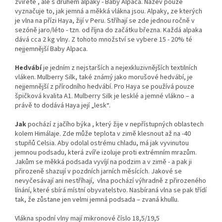
zvířete , ale s druhem alpaky - Baby Alpaca.
Název pouze
vyznačuje to, jak jemná a měkká vlákna jsou.
Alpaky, ze kterých
je vlna na přízi Haya, žijí v Peru. Stříhají se zde jednou ročně v
sezóně jaro/léto - tzn. od října do začátku března. Každá alpaka
dává cca 2 kg vlny. Z tohoto množství se vybere 15 - 20% té
nejjemnější Baby Alpaca.
Hedvábí
je jedním z nejstarších a nejexkluzivnějších textilních
vláken.
Mulberry Silk, také známý jako morušové hedvábí, je
nejjemnější z přírodního hedvábí. Pro Haya se používá pouze
špičková kvalita A1. Mulberry Silk je lesklé a jemné vlákno – a
právě to dodává Haya její „lesk“.
J
ak
pochází z jačího býka , který žije v nepřístupných oblastech
kolem Himálaje. Zde může teplota v zimě klesnout až na -40
stupňů Celsia. Aby odolal ostrému chladu, má jak vyvinutou
jemnou podsadu, která zvíře izoluje proti extrémním mrazům.
Jakům se měkká podsada vyvíjí na podzim a v zimě - a pak ji
přirozeně shazují v pozdních jarních měsících. Jakové se
nevyčesávají ani nestříhají, vlna pochází výhradně z přirozeného
línání, které sbírá místní obyvatelstvo.
Nasbíraná vlna se pak třídí
tak, že zůstane jen velmi jemná podsada – zvaná khullu.
Vlákna spodní vlny mají mikronové číslo 18,5/19,5