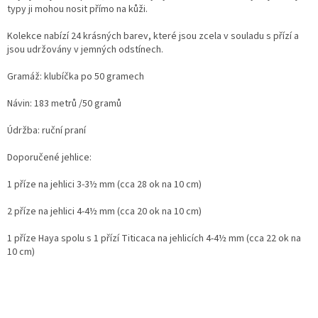
typy ji mohou nosit přímo na kůži.
Kolekce nabízí 24 krásných barev, které jsou zcela v souladu s přízí a
jsou udržovány v jemných odstínech.
Gramáž: klubíčka po 50 gramech
Návin: 183 metrů /50 gramů
Údržba: ruční praní
Doporučené jehlice:
1 příze na jehlici 3-3½ mm (cca 28 ok na 10 cm)
2 příze na jehlici 4-4½ mm (cca 20 ok na 10 cm)
1 příze Haya spolu s 1 přízí Titicaca na jehlicích 4-4½ mm (cca 22 ok na
10 cm)