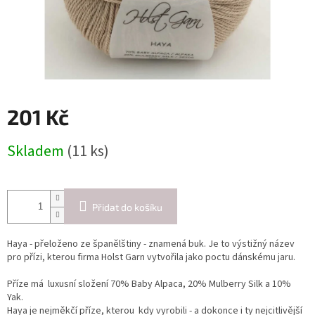
201 Kč
Měrná
Skladem
(11 ks)
cena:
Přidat do košíku
Haya - přeloženo ze španělštiny - znamená buk. Je to výstižný název
pro přízi, kterou firma Holst Garn vytvořila jako poctu dánskému jaru.
Příze má luxusní složení 70% Baby Alpaca, 20% Mulberry Silk a 10%
Yak.
Haya je nejměkčí příze, kterou kdy vyrobili - a dokonce i ty nejcitlivější