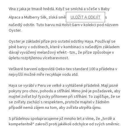
Vlna z jaka je tmavě hnědá. Když se smíchá a sčeše s Baby
Alpaca a Mulberry Silk, získá smě
ULOŽIT A ODEJÍT
s
našedlý odstín. Tuto barvu má Holst Garn v kolekci pod názvem
Oyster.
Oyster je základní příze pro ostatní odstíny Haya
. Používají se
plné barvy v odstínech, které v kombinaci s našedlým základem
dávají vyvážený melanžový efekt - tzn., že příze způsobuje v
úpletu rozptýlenou vícebarevnost.
Veškeré barvení odpovídá Oeko-tex standard 100 a přádelna v
nejvyšší možné míře recykluje vodu atd.
Haya se vyrábí v Peru ve velké a vyhlášené přádelně. Mají jasné
pokyny pro chov, pohodu a stříhání. Mimo jiné je požadavek, aby
majitel zvířat byl fyzicky přítomen při stříhání. To zajišťuje, že se
se zvířaty zachází s respektem, protože majitel v žádném
případě nemá zájem na tom, aby zvířata utrpěla újmu.
S přádelnou spolupracujeme již mnoho let a víme, že „tvrdě a
kompetentně“ zakročí proti jakékoli odchylce od svých směrnic.