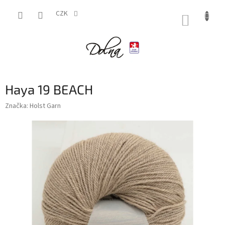
Přejít
na
CZK
NÁKUP
obsah
KOŠÍK
Haya 19 BEACH
Značka:
Holst Garn