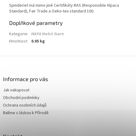
Spinderiet má mimo jiné
Certifikáty RAS (Responsible Alpaca
Standard), Fair Trade a Oeko-tex standard 100.
Doplňkové parametry
Kategorie
:
HAYA Holst Garn
Hmotnost
:
0.05 kg
Z
á
p
a
Informace pro vás
t
Jak nakupovat
í
Obchodní podmínky
Ochrana osobních údajů
Balíme s láskou k Přírodě