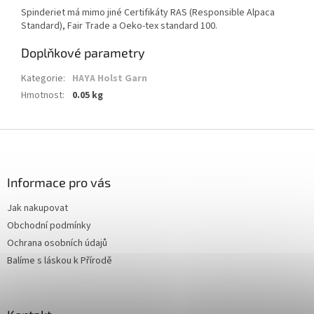
Spinderiet má mimo jiné
Certifikáty RAS (Responsible Alpaca
Standard), Fair Trade a Oeko-tex standard 100.
Doplňkové parametry
Kategorie
:
HAYA Holst Garn
Hmotnost
:
0.05 kg
Z
á
p
a
Informace pro vás
t
Jak nakupovat
í
Obchodní podmínky
Ochrana osobních údajů
Balíme s láskou k Přírodě