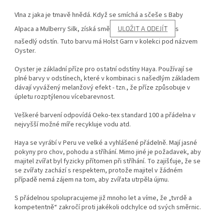
Vlna z jaka je tmavě hnědá. Když se smíchá a sčeše s Baby
Alpaca a Mulberry Silk, získá smě
ULOŽIT A ODEJÍT
s
našedlý odstín. Tuto barvu má Holst Garn v kolekci pod názvem
Oyster.
Oyster je základní příze pro ostatní odstíny Haya
. Používají se
plné barvy v odstínech, které v kombinaci s našedlým základem
dávají vyvážený melanžový efekt - tzn., že příze způsobuje v
úpletu rozptýlenou vícebarevnost.
Veškeré barvení odpovídá Oeko-tex standard 100 a přádelna v
nejvyšší možné míře recykluje vodu atd.
Haya se vyrábí v Peru ve velké a vyhlášené přádelně. Mají jasné
pokyny pro chov, pohodu a stříhání. Mimo jiné je požadavek, aby
majitel zvířat byl fyzicky přítomen při stříhání. To zajišťuje, že se
se zvířaty zachází s respektem, protože majitel v žádném
případě nemá zájem na tom, aby zvířata utrpěla újmu.
S přádelnou spolupracujeme již mnoho let a víme, že „tvrdě a
kompetentně“ zakročí proti jakékoli odchylce od svých směrnic.