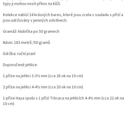
typy ji mohou nosit přímo na kůži.
Kolekce nabízí 24 krásných barev, které jsou zcela v souladu s přízí a
jsou udržovány v jemných odstínech.
Gramáž: klubíčka po 50 gramech
Návin: 183 metrů /50 gramů
Údržba: ruční praní
Doporučené jehlice:
1 příze na jehlici 3-3½ mm (cca 28 ok na 10 cm)
2 příze na jehlici 4-4½ mm (cca 20 ok na 10 cm)
1 příze Haya spolu s 1 přízí Titicaca na jehlicích 4-4½ mm (cca 22 ok na
10 cm)