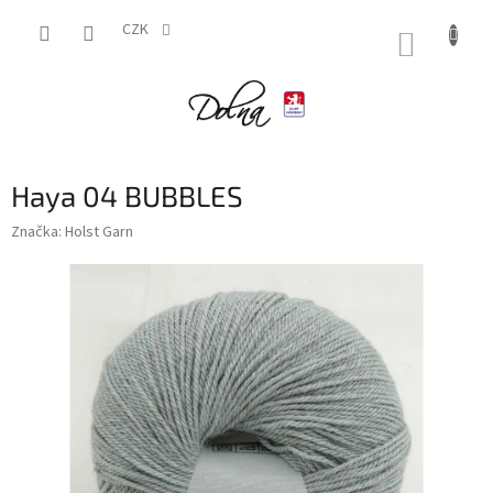
Přejít
na
CZK
NÁKUP
obsah
KOŠÍK
Haya 04 BUBBLES
Značka:
Holst Garn