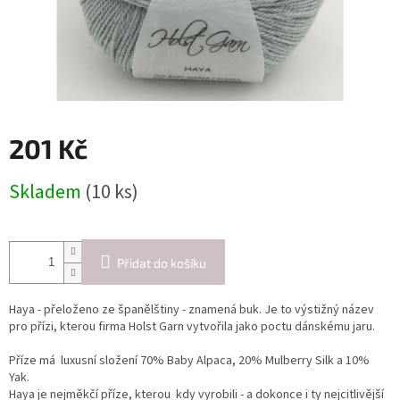
201 Kč
Měrná
Skladem
(10 ks)
cena:
Přidat do košíku
Haya - přeloženo ze španělštiny - znamená buk. Je to výstižný název
pro přízi, kterou firma Holst Garn vytvořila jako poctu dánskému jaru.
Příze má luxusní složení 70% Baby Alpaca, 20% Mulberry Silk a 10%
Yak.
Haya je nejměkčí příze, kterou kdy vyrobili - a dokonce i ty nejcitlivější