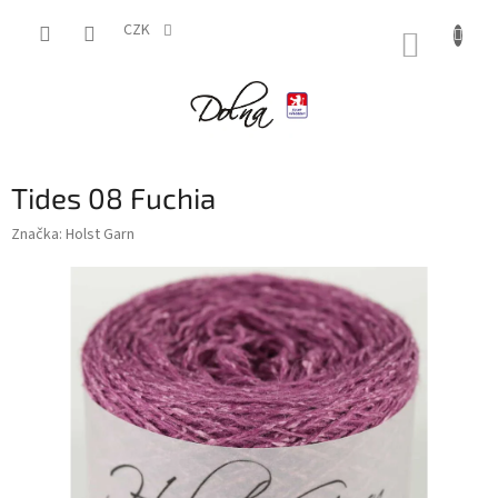
Přejít
na
CZK
NÁKUP
obsah
KOŠÍK
Tides 08 Fuchia
Značka:
Holst Garn