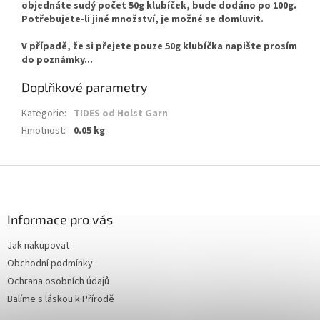
objednáte sudý počet 50g klubíček, bude dodáno po 100g.
Potřebujete-li jiné množství, je možné se domluvit.
V případě, že si přejete pouze 50g klubíčka napište prosím
do poznámky...
Doplňkové parametry
Kategorie
:
TIDES od Holst Garn
Hmotnost
:
0.05 kg
Z
á
p
a
Informace pro vás
t
Jak nakupovat
í
Obchodní podmínky
Ochrana osobních údajů
Balíme s láskou k Přírodě