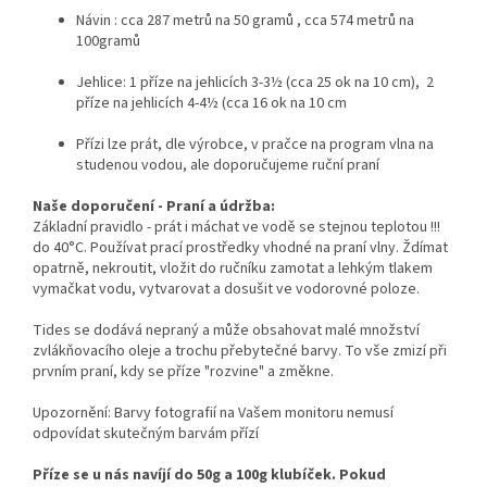
Návin : cca 287 metrů na 50 gramů , cca
574 metrů na
100gramů
Jehlice: 1 příze na jehlicích 3-3½ (cca 25 ok na 10 cm),
2
příze na jehlicích 4-4½ (cca 16 ok na 10 cm
Přízi lze prát, dle výrobce, v pračce na program vlna na
studenou vodou, ale doporučujeme ruční praní
Naše doporučení - Praní a údržba:
Základní pravidlo - prát i máchat ve vodě se stejnou teplotou !!!
do 40°C. Používat prací prostředky vhodné na praní vlny. Ždímat
opatrně, nekroutit, vložit do ručníku zamotat a lehkým tlakem
vymačkat vodu, vytvarovat a dosušit ve vodorovné poloze.
Tides se dodává nepraný a může obsahovat malé množství
zvlákňovacího oleje a trochu přebytečné barvy. To vše zmizí při
prvním praní, kdy se příze "rozvine" a změkne.
Upozornění: Barvy fotografií na Vašem monitoru nemusí
odpovídat skutečným barvám přízí
Příze se u nás navíjí do 50g a 100g klubíček. Pokud