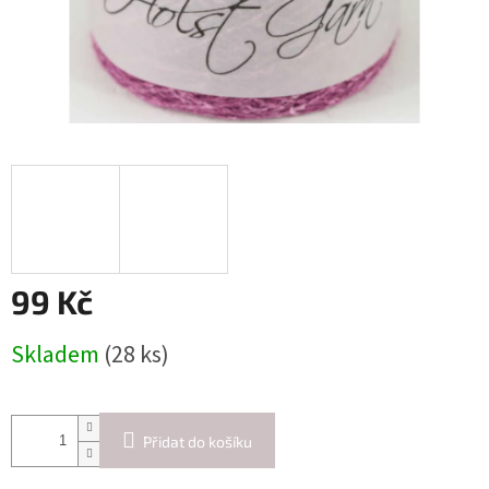
99 Kč
Měrná
Skladem
(28 ks)
cena:
Přidat do košíku