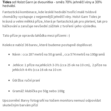
Tides
od Holst Garn je dvounitka - směs 70% jehněčí vlny a 30%
hedvábí.
Fantastická kombinace, kde lesklé hedvábí tvořící malé tvídové
chomáčky vystupuje z nejjemnější jehněčí vlny. Holst Garn Tides je
krásná a velmi měkká příze, která je fantastická jak pro pletení, tak pro
háčkování a zaručuje nevšední zážitek z tvoření i jeho výsledku.
Tato příze je opravdu lahůdka mezi přízemi :-)
Kolekce nabízí 36 barev, které budeme postupně doplňovat.
Návin : cca 287 metrů na 50 gramů , cca
574 metrů na 100gramů
Jehlice: 1 příze na jehlicích 3-3½ (cca 25 ok na 10 cm),
2 příze na
jehlicích 4-4½ (cca 16 ok na 10 cm
Údržba: ruční praní
Gramáž: klubíčka po 50g nebo 100g
Upozornění: Barvy fotografií na Vašem monitoru nemusí odpovídat
skutečným barvám přízí