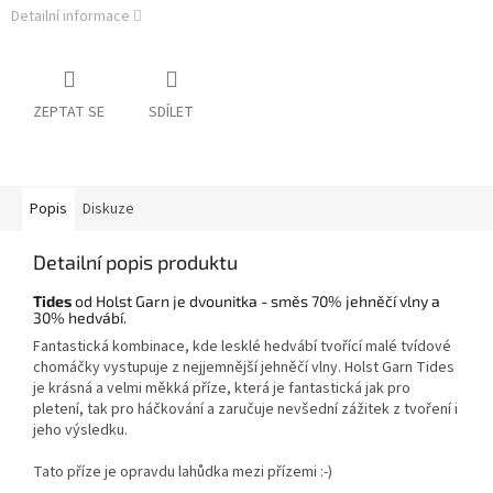
Detailní informace
ZEPTAT SE
SDÍLET
Popis
Diskuze
Detailní popis produktu
Tides
od Holst Garn je dvounitka - směs 70% jehněčí vlny a
30% hedvábí.
Fantastická kombinace, kde lesklé hedvábí tvořící malé tvídové
chomáčky vystupuje z nejjemnější jehněčí vlny. Holst Garn Tides
je krásná a velmi měkká příze, která je fantastická jak pro
pletení, tak pro háčkování a zaručuje nevšední zážitek z tvoření i
jeho výsledku.
Tato příze je opravdu lahůdka mezi přízemi :-)